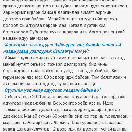
хүртлээ давхиад шонгоо авч туйлж нисээд нүдээ сохолчихсон.
Хар морийг шүдлэн байхад даагандаа аймагт айргийн
дөрвөөр ирж байсан. Манай энд цаг хатуурч айхтар зуд
болоод би адуугаа барсан даа. Тэгээд дуртай юм
болохоороо Сүхбаатар луу ганцаараа явж Асгатаас нэг гүүтэй
найман адуу авчирсан.
-Хар морио тэгж хурдан байхад нь улс, бүсийн чанартай
наадмуудад уралдуулж байгаагүй юм уу
?
-Аймагт түрүүлсэн жил нь Их тамирт аваачиж тавьсан. Тэгэхэд
манай нутагт овъёос, тэжээл дэлгэрээгүй, бид чинь
боргондоо цагаан өвсөөрөө уяад л тавьдаг байсан. 860
гаруй морь явснаас 80 хэдээр ирж байсан. Том баярт явах ч
лут юм билээ гэж бодоод түүнээс хойш яваагүй.
-Сүүлийн үед ямар адуугаар наадаж байна вэ?
-Сүхбаатараас 2011 онд авчирсан адуунаас бор, хонгор, хүрэн
адуугаар наадаж байна. Бор, хонгор хоёр үрээ нь Идэр,
Тэлмэнд айргийн дөрөв, зургаагаар, хүрэн үрээ арав дотор
давхисан. Манай сумын 60 жилийн ойд хонгор нь гуравласан,
маргааш нь Алдархааны 90 жилд бас гуравласан. Цаашаа
яваад Цагаанчулуутад 12 дээр ирж ах дүү хоёрт тусгай шагнал