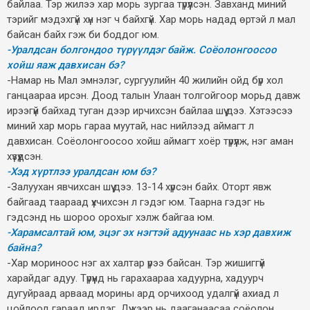
байлаа. Тэр жилээ хар морь зургаа түрүүлсэн. Завханд миний
тэрийг мэдэхгүй хүн нэг ч байхгүй. Хар морь надад өртэй л мал
байсан байх гэж би боддог юм.
-Уралдсан болгондоо түрүүлдэг байж. Соёолонгоосоо
хойш яаж давхисан бэ?
-Намар нь Мал эмнэлэг, сургуулийн 40 жилийн ойд бүр хол
ганцаараа ирсэн. Доод талын Улаан толгойгоор морьд давж
ирээгүй байхад туган дээр ирчихсэн байлаа шүү дээ. Хэтээсээ
миний хар морь гараа муутай, нас нийлээд аймагт л
давхисан. Соёолонгоосоо хойш аймагт хоёр түрүүлж, нэг аман
хүзүүдсэн.
-Хэд хүртлээ уралдсан юм бэ?
-Залуухан явчихсан шүү дээ. 13-14 хүрсэн байх. Оторт явж
байгаад таараад үхчихсэн л гэдэг юм. Таарна гэдэг нь
гэдсэнд нь шороо орохыг хэлж байгаа юм.
-Харамсалтай юм, эцэг эх нэгтэй адуунаас нь хэр давхиж
байна?
-Хар мориноос нэг ах халтар үрээ байсан. Тэр жишиггүй
харайдаг адуу. Түрүүнд нь гарахаараа хадуурна, хадуурч
дугуйраад арваад морины ард орчихоод удалгүй ахиад л
цойлоод гараад ирдэг. Дүү хээр нь дааганаасаа соёолон