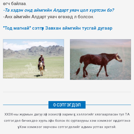
өгч байлаа.
-Та хэдэн онд аймгийн Алдарт уяач цол хүртсэн бэ?
-Анх аймгийн Алдарт уяач өгөхөд л болсон.
"Тод магнай" сэтгүүл Завхан аймгийн тусгай дугаар
0 СЭТГЭГДЭЛ
ХХЗХ-ны журмын дагуу зүй зохисгүй зарим үг, хэллэгийг хязгаарласан тул ТА
сэтгэгдэл бичихдээ хууль зүйн болон ёс суртахууны хэм хэмжээг хүндэтгэнэ
үү. Хэм хэмжээг зөрчсөн сэтгэгдэлийг админ устгах эрхтэй.