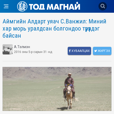
Аймгийн Алдарт уяач С.Ванжил: Миний
хар морь уралдсан болгондоо түрүүлдэг
байсан
А.Тэлмэн
ХУВААЛЦАХ
ЖИРГЭХ
2016 оны 5-р сарын 31 -нд