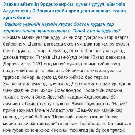
Завхан аймгийн Эрдэнэхайрхан сумын уугуул, аймгийн
Алдарт уяач С.Ванжил гуайн ярилцлагыг уншигч танаа
хүргэж байна.
-Ванжил уяачийн нэрийн хуудас болсон хурдан хар
морины талаар яриагаа эхэлье. Танай унаган адуу юу?
-Тиймээ, манай унаган адуу. Эх нь бор гүү, эцэг нь хээр азарга
байсан юм. Дааган цагаасаа эхлэн уягдаж тэр жилээ сумын
баярт түрүүлээд, намар нь суманд болсон бас нэг уралдаанд
дахиад түрүүлсэн. Тэгээд Цэцэн-Уулд очиж 10-аар давхисан.
Дараа жил нь 1991 онд манай суманд олимп хийнэ гээд
наадам хийгээгүй. Тэгэхээр нь би аймагт очиж хар үрээгээ
түрүүлгээд, намар нь суманд баяр хийхэд бас түрүүлсэн.
Хязааландаа суманд түрүүлчихээд Дөрвөлжинд очиж уралдсан
чинь хүүхэд нь ойччихсон. Соёолондоо Тосонгийн овооны
тахилга, сумын баяр, Яруугийн наадам Алдархааны 60,
аймгийн 70 жилд тус тус түрүүлсэн. Аймагт түрүүлэхэд нь “Өлзий”
пүүсийн захирал, МУ-ын Алдарт уяач Даш-Өлзий миний хар
моринд тусгай бай өгч “Нарангийн овоог тахина. Чи хар
морио аваачиж тавиарай” гэсэн юм. Тэр ёсоор нь би аймгаас
ирж гурав хоночихоод овооны тахилгад нь бүр хол түрүүлгэж