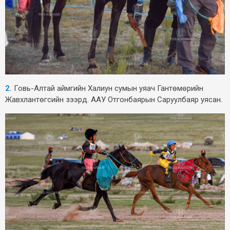
2.
Говь-Алтай аймгийн Халиун сумын уяач Гантөмөрийн
Жавхлантөгсийн зээрд. ААУ Отгонбаярын Саруулбаяр уясан.