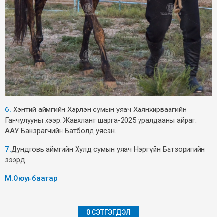
6.
Хэнтий аймгийн Хэрлэн сумын уяач Хаянхирваагийн
Ганчулууны хээр. Жавхлант шарга-2025 уралдааны айраг.
ААУ Банзрагчийн Батболд уясан.
7.
Дундговь аймгийн Хулд сумын уяач Нэргүйн Батзоригийн
зээрд.
М.Оюунбаатар
0 СЭТГЭГДЭЛ