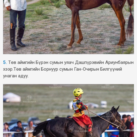
5.
Төв аймгийн Бүрэн сумын уяач Дашпүрэвийн Ариунбаярын
хээр.Төв аймгийн Борнуур сумын Ган-Очирын Билгүүний
унаган адуу.