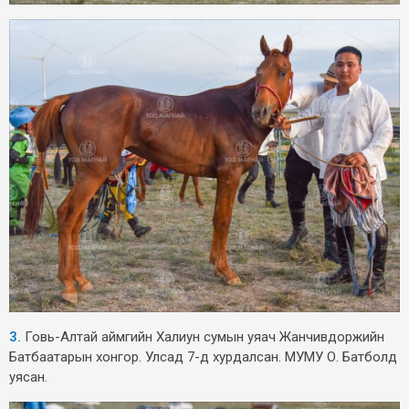
3.
Говь-Алтай аймгийн Халиун сумын уяач Жанчивдоржийн
Батбаатарын хонгор. Улсад 7-д хурдалсан. МУМУ О. Батболд
уясан.