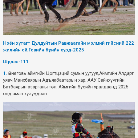
Ноён хутагт Дулдуйтын Равжаагийн мэлмий гийсний 222
жилийн ой,Говийн бүсийн хурд-2025
Шүдлэн-111
1.
Өмнөговь аймгийн Цогтцэций сумын уугуул,Аймгийн Алдарт
уяач Мөнхбаярын Адъяабаатарын хар. ААУ Сайнхүүгийн
Батбаярын азарганы төл. Аймгийн бүсийн уралдаанд 2025
онд аман хүзүүдсэн.