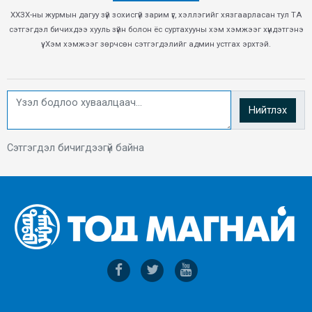
ХХЗХ-ны журмын дагуу зүй зохисгүй зарим үг, хэллэгийг хязгаарласан тул ТА
сэтгэгдэл бичихдээ хууль зүйн болон ёс суртахууны хэм хэмжээг хүндэтгэнэ
үү. Хэм хэмжээг зөрчсөн сэтгэгдэлийг админ устгах эрхтэй.
Нийтлэх
Сэтгэгдэл бичигдээгүй байна