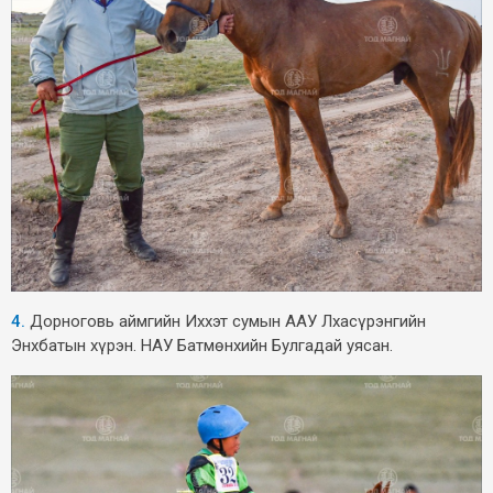
4.
Дорноговь аймгийн Иххэт сумын ААУ Лхасүрэнгийн
Энхбатын хүрэн. НАУ Батмөнхийн Булгадай уясан.