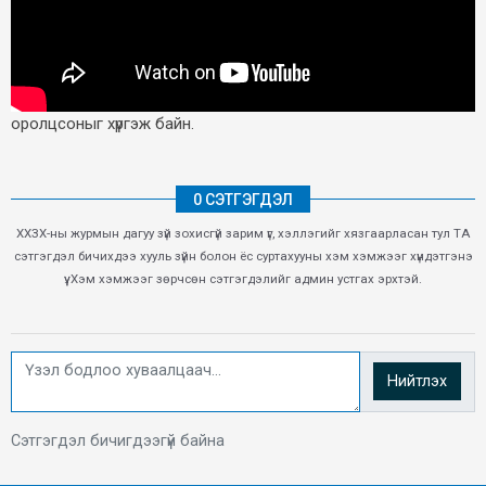
оролцсоныг хүргэж байн.
0 СЭТГЭГДЭЛ
ХХЗХ-ны журмын дагуу зүй зохисгүй зарим үг, хэллэгийг хязгаарласан тул ТА
сэтгэгдэл бичихдээ хууль зүйн болон ёс суртахууны хэм хэмжээг хүндэтгэнэ
үү. Хэм хэмжээг зөрчсөн сэтгэгдэлийг админ устгах эрхтэй.
Нийтлэх
Сэтгэгдэл бичигдээгүй байна