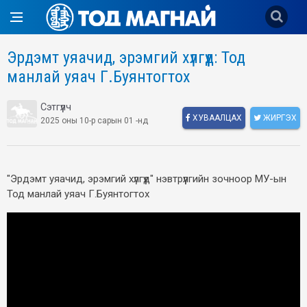
Эрдэмт уяачид, эрэмгий хүлгүүд: Тод
манлай уяач Г.Буянтогтох
Сэтгүүлч
ХУВААЛЦАХ
ЖИРГЭХ
2025 оны 10-р сарын 01 -нд
"Эрдэмт уяачид, эрэмгий хүлгүүд" нэвтрүүлгийн зочноор МУ-ын
Тод манлай уяач Г.Буянтогтох