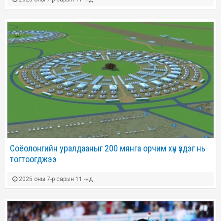
Соёолонгийн уралдааныг 200 мянга орчим хүн үздэг нь
тогтоогджээ
2025 оны 7-р сарын 11 -нд