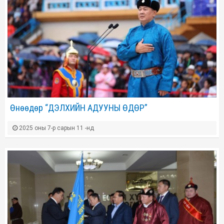
Өнөөдөр “ДЭЛХИЙН АДУУНЫ ӨДӨР”
2025 оны 7-р сарын 11 -нд