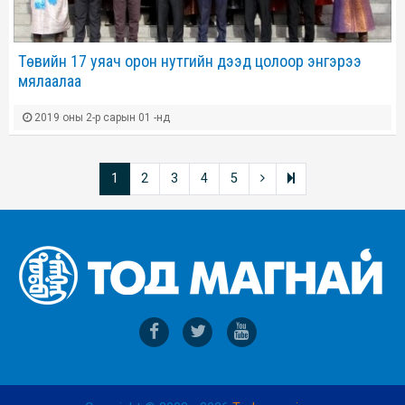
Төвийн 17 уяач орон нутгийн дээд цолоор энгэрээ
мялаалаа
2019 оны 2-р сарын 01 -нд
1
2
3
4
5