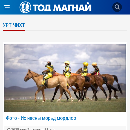
УРТ ЧИХТ
Фото - Их насны морьд мордлоо
2025 оны 7-р сарын 11 -нд