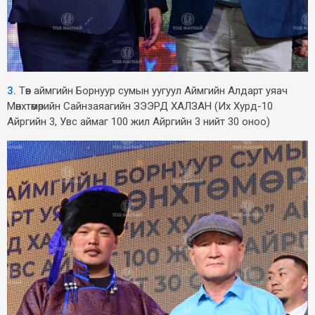
3.
Төв аймгийн Борнуур сумын уугуул Аймгийн Алдарт уяач
Мөнхтөмөрийн Сайнзаяагийн ЗЭЭРД ХАЛЗАН (Их Хурд-10
Айргийн 3, Увс аймаг 100 жил Айргийн 3 нийт 30 оноо)