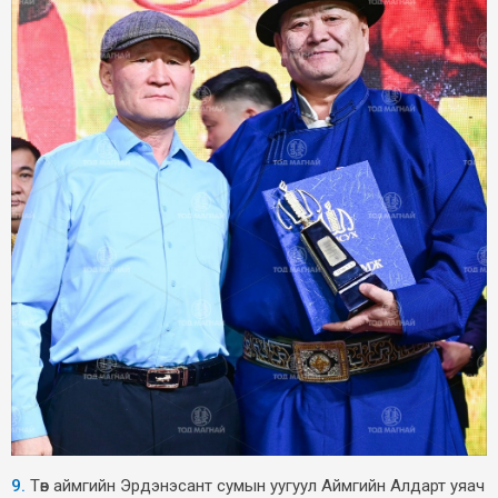
9.
Төв аймгийн Эрдэнэсант сумын уугуул Аймгийн Алдарт уяач