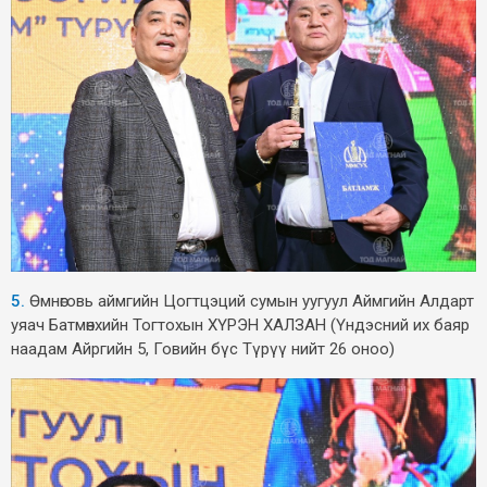
5.
Өмнөговь аймгийн Цогтцэций сумын уугуул Аймгийн Алдарт
уяач Батмөнхийн Тогтохын ХҮРЭН ХАЛЗАН (Үндэсний их баяр
наадам Айргийн 5, Говийн бүс Түрүү нийт 26 оноо)