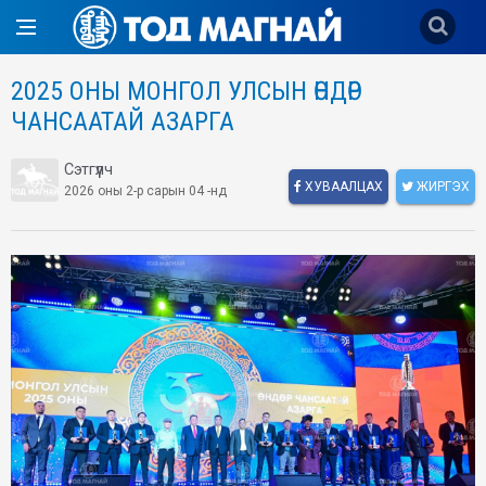
2025 ОНЫ МОНГОЛ УЛСЫН ​ӨНДӨР
ЧАНСААТАЙ АЗАРГА
Сэтгүүлч
ХУВААЛЦАХ
ЖИРГЭХ
2026 оны 2-р сарын 04 -нд