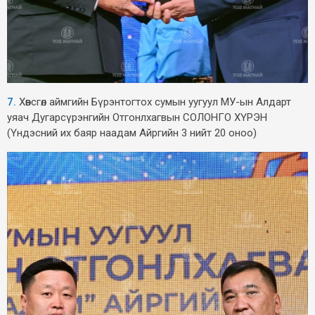
7.
Хөвсгөл аймгийн Бүрэнтогтох сумын уугуул МУ-ын Алдарт
уяач Дугарсүрэнгийн Отгонлхагвын СОЛОНГО ХҮРЭН
(Үндэсний их баяр наадам Айргийн 3 нийт 20 оноо)