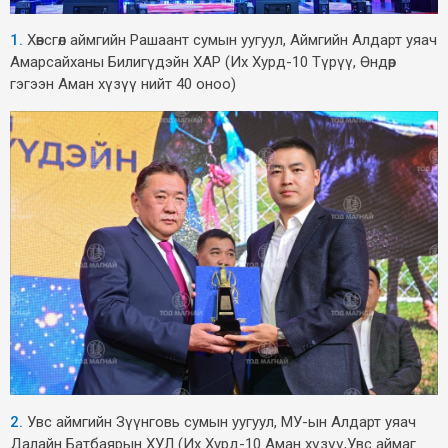
1.
Хөвсгөл аймгийн Рашаант сумын уугуул, Аймгийн Алдарт уяач
Амарсайханы Билигүдэйн ХАР (Их Хурд-10 Түрүү, Өндөр
гэгээн Аман хүзүү нийт 40 оноо)
2.
Увс аймгийн Зүүнговь сумын уугуул, МУ-ын Алдарт уяач
Далайн Батбаярын ХУЛ (Их Хурд-10 Аман хүзүү,Увс аймаг