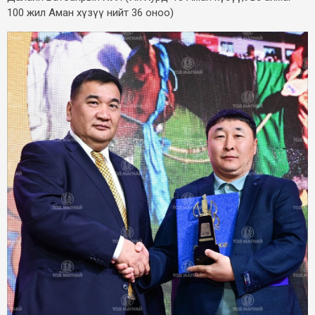
100 жил Аман хүзүү нийт 36 оноо)