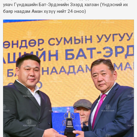
уяач Гүндашийн Бат-Эрдэнийн Зээрд халзан (Үндэсний их
баяр наадам Аман хүзүү нийт 24 оноо)