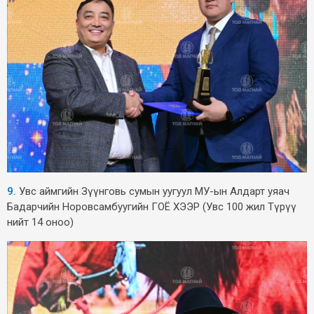
9.
Увс аймгийн Зүүнговь сумын уугуул МУ-ын Алдарт уяач
Бадарчийн Норовсамбуугийн ГОЁ ХЭЭР (Увс 100 жил Түрүү
нийт 14 оноо)