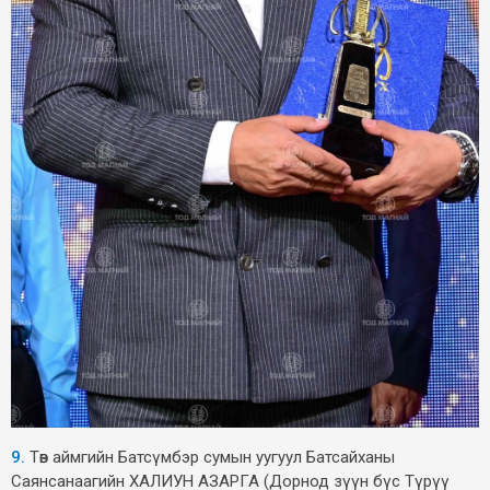
9.
Төв аймгийн Батсүмбэр сумын уугуул Батсайханы
Саянсанаагийн ХАЛИУН АЗАРГА (Дорнод зүүн бүс Түрүү