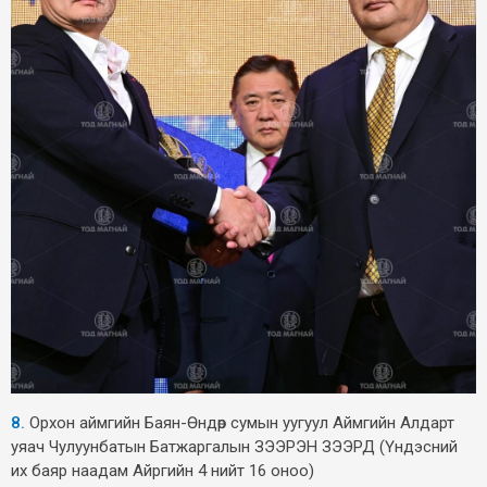
8.
Орхон аймгийн Баян-Өндөр сумын уугуул Аймгийн Алдарт
уяач Чулуунбатын Батжаргалын ЗЭЭРЭН ЗЭЭРД (Үндэсний
их баяр наадам Айргийн 4 нийт 16 оноо)