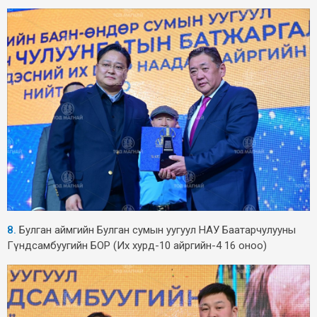
8.
Булган аймгийн Булган сумын уугуул НАУ Баатарчулууны
Гүндсамбуугийн БОР (Их хурд-10 айргийн-4 16 оноо)