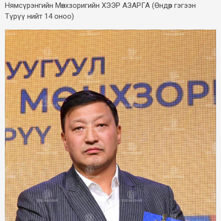
Нямсүрэнгийн Мөнхзоригийн ХЭЭР АЗАРГА (Өндөр гэгээн
Түрүү нийт 14 оноо)