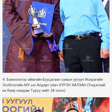
4.
Баянхонгор аймгийн Бууцагаан сумын уугуул Искрагийн
Золбоогийн МУ-ын Алдарт уяач ХҮРЭН ХАЛЗАН (Үндэсний
их баяр наадам Түрүү нийт 28 оноо)