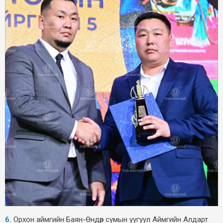
6.
Орхон аймгийн Баян-Өндөр сумын уугуул Аймгийн Алдарт