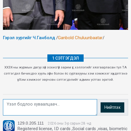
Гэрэл зургийг Ч.Ганболд
/
Ganbold Chuluunbaatar
/
1 СЭТГЭГДЭЛ
ХХЗХ-ны журмын дагуу зүй зохисгүй зарим үг, хэллэгийг хязгаарласан тул ТА
сэтгэгдэл бичихдээ хууль зүйн болон ёс суртахууны хэм хэмжээг хүндэтгэнэ
үү. Хэм хэмжээг зөрчсөн сэтгэгдэлийг админ устгах эрхтэй.
Нийтлэх
129.0.205.111
2026 оны 3-р сарын 28 -нд
Registered license, I.D cards ,Social cards ,visas, biometric