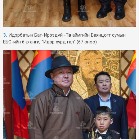
3.
Идэрбатын Бат-Ирээдүй -Төв аймгийн Баянцогт сумын
ЕБС-ийн 6-р анги, “Идэр хурд гал” (67 оноо)