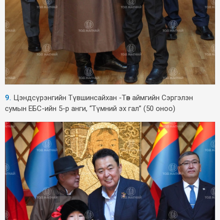
9.
Цэндсүрэнгийн Түвшинсайхан -Төв аймгийн Сэргэлэн
сумын ЕБС-ийн 5-р анги, “Түмний эх гал” (50 оноо)