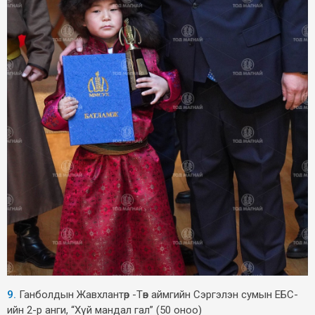
9.
Ганболдын Жавхлантөр -Төв аймгийн Сэргэлэн сумын ЕБС-
ийн 2-р анги, “Хүй мандал гал” (50 оноо)