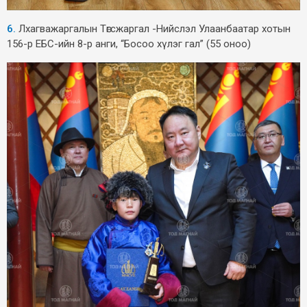
6.
Лхагважаргалын Төгсжаргал -Нийслэл Улаанбаатар хотын
156-р ЕБС-ийн 8-р анги, “Босоо хүлэг гал” (55 оноо)