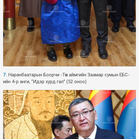
7.
Наранбаатарын Боорчи -Төв аймгийн Заамар сумын ЕБС-
ийн 4-р анги, “Идэр хурд гал” (52 оноо)