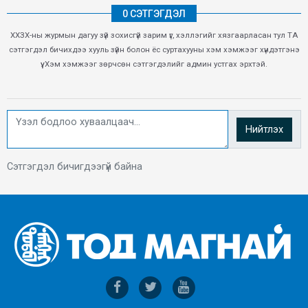
0 СЭТГЭГДЭЛ
ХХЗХ-ны журмын дагуу зүй зохисгүй зарим үг, хэллэгийг хязгаарласан тул ТА
сэтгэгдэл бичихдээ хууль зүйн болон ёс суртахууны хэм хэмжээг хүндэтгэнэ
үү. Хэм хэмжээг зөрчсөн сэтгэгдэлийг админ устгах эрхтэй.
Нийтлэх
Сэтгэгдэл бичигдээгүй байна