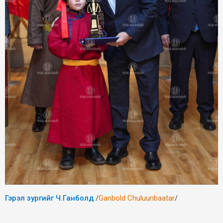
Гэрэл зургийг Ч.Ганболд
/
Ganbold Chuluunbaatar
/