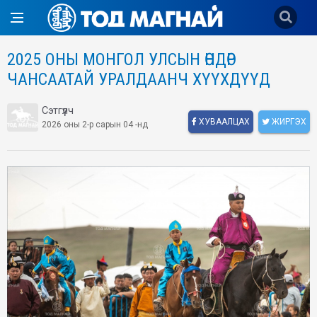
2025 ОНЫ МОНГОЛ УЛСЫН ​ӨНДӨР
ЧАНСААТАЙ УРАЛДААНЧ ХҮҮХДҮҮД
Сэтгүүлч
ХУВААЛЦАХ
ЖИРГЭХ
2026 оны 2-р сарын 04 -нд