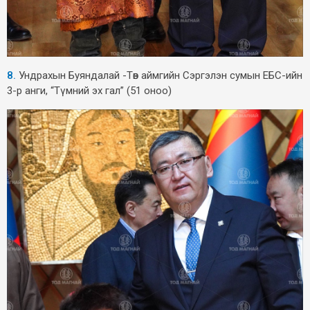
8.
Ундрахын Буяндалай -Төв аймгийн Сэргэлэн сумын ЕБС-ийн
3-р анги, “Түмний эх гал” (51 оноо)