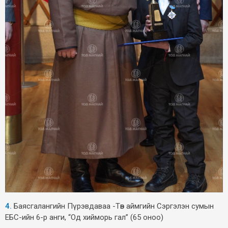
4.
Баясгалангийн Пүрэвдаваа -Төв аймгийн Сэргэлэн сумын
ЕБС-ийн 6-р анги, “Од хийморь гал” (65 оноо)