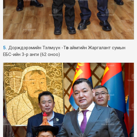
5.
Дорждэрэмийн Тэлмүүн -Төв аймгийн Жаргалант сумын
ЕБС-ийн 3-р анги (62 оноо)