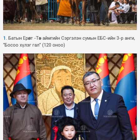
1.
Батын Ерөөлт -Төв аймгийн Сэргэлэн сумын ЕБС-ийн 3-р анги,
“Босоо хүлэг гал” (120 оноо)