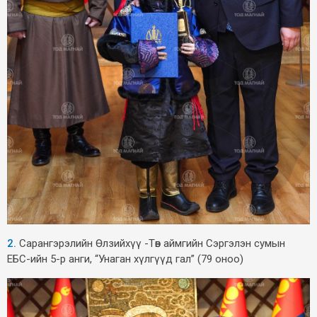
2.
Сарангэрэлийн Өлзийхүү -Төв аймгийн Сэргэлэн сумын
ЕБС-ийн 5-р анги, “Унаган хүлгүүд гал” (79 оноо)