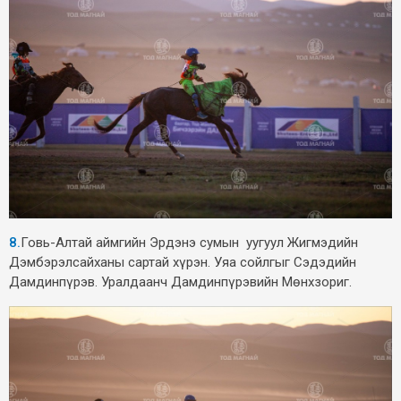
8.
Говь-Алтай аймгийн Эрдэнэ сумын уугуул Жигмэдийн
Дэмбэрэлсайханы сартай хүрэн. Уяа сойлгыг Сэдэдийн
Дамдинпүрэв. Уралдаанч Дамдинпүрэвийн Мөнхзориг.