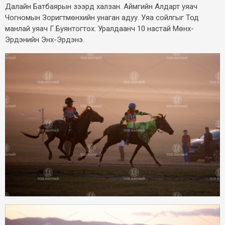
Далайн Батбаярын зээрд халзан. Аймгийн Алдарт уяач
Чогномын Зоригтмөнхийн унаган адуу. Уяа сойлгыг Тод
манлай уяач Г.Буянтогтох. Уралдаанч 10 настай Мөнх-
Эрдэнийн Энх-Эрдэнэ.