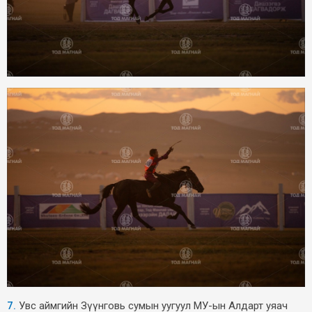
7.
Увс аймгийн Зүүнговь сумын уугуул МУ-ын Алдарт уяач