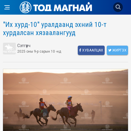
"Их хурд-10" уралдаанд эхний 10-т
хурдалсан хязаалангууд
Сэтгүүлч
ХУВААЛЦАХ
ЖИРГЭХ
2025 оны 9-р сарын 10 -нд