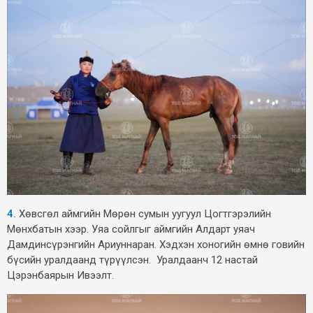
4.
Хөвсгөл аймгийн Мөрөн сумын уугуул Цогтгэрэлийн
Мөнхбатын хээр. Уяа сойлгыг аймгийн Алдарт уяач
Дамдинсүрэнгийн Ариуннаран. Хэдхэн хоногийн өмнө говийн
бүсийн уралдаанд түрүүлсэн. Уралдаанч 12 настай
Цэрэнбаярын Ивээлт.