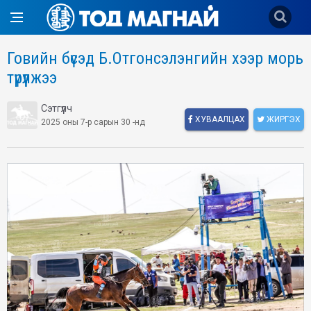
Говийн бүсэд Б.Отгонсэлэнгийн хээр морь
түрүүлжээ
Сэтгүүлч
ХУВААЛЦАХ
ЖИРГЭХ
2025 оны 7-р сарын 30 -нд