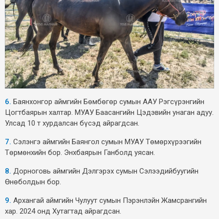
6.
Баянхонгор аймгийн Бөмбөгөр сумын ААУ Рэгсүрэнгийн
Цогтбаярын халтар. МУАУ Баасангийн Цэдэвийн унаган адуу.
Улсад 10 т хурдалсан бүсэд айрагдсан.
7.
Сэлэнгэ аймгийн Баянгол сумын МУАУ Төмөрхүрээгийн
Төрмөнхийн бор. Энхбаярын Ганболд уясан.
8.
Дорноговь аймгийн Дэлгэрэх сумын Сэлээдийбуугийн
Өнөболдын бор.
9.
Архангай аймгийн Чулуут сумын Пэрэнлэйн Жамсрангийн
хар. 2024 онд Хутагтад айрагдсан.