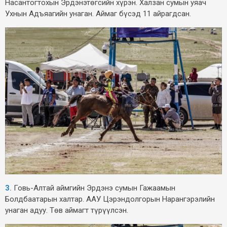
Насантогтохын Эрдэнэтөгсийн хүрэн. Халзан сумын уяач
Ухнын Адъяагийн унаган. Аймаг бүсэд 11 айрагдсан.
3.
Говь-Алтай аймгийн Эрдэнэ сумын Гажаамын
Болдбаатарын халтар. ААУ Цэрэндолгорын Нарангэрэлийн
унаган адуу. Төв аймагт түрүүлсэн.