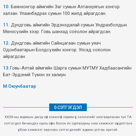
10.
Баянхонгор аймгийн Заг сумын Алтанхуягын хонгор
халзан. Улаанбадрах сумын 100 жилд айрагдсан.
11.
Дундговь аймгийн Эрдэнэдалай сумын Ундрахболдын
Мөнхсүхийн хээр. Говь шанхад соёолон айрагдсан.
12.
Дундговь аймгийн Сайнцагаан сумын уяач
Одонбаатарын Болдсүхийн хонгор. Улсад соёолон
айрагдсан.
13.
Говь-Алтай аймгийн Шарга сумын МУТМУ Хадбаасангийн
Бат-Эрдэний Түмэн эх халиун.
М.Оюунбаатар
0 СЭТГЭГДЭЛ
ХХЗХ-ны журмын дагуу зүй зохисгүй зарим үг, хэллэгийг хязгаарласан тул ТА
сэтгэгдэл бичихдээ хууль зүйн болон ёс суртахууны хэм хэмжээг хүндэтгэнэ
үү. Хэм хэмжээг зөрчсөн сэтгэгдэлийг админ устгах эрхтэй.