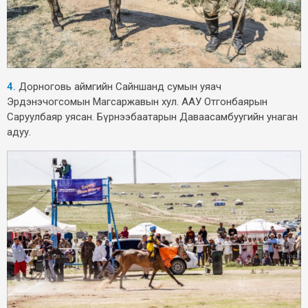
4.
Дорноговь аймгийн Сайншанд сумын уяач
Эрдэнэчогсомын Магсаржавын хул. ААУ Отгонбаярын
Саруулбаяр уясан. Бүрнээбаатарын Даваасамбуугийн унаган
адуу.