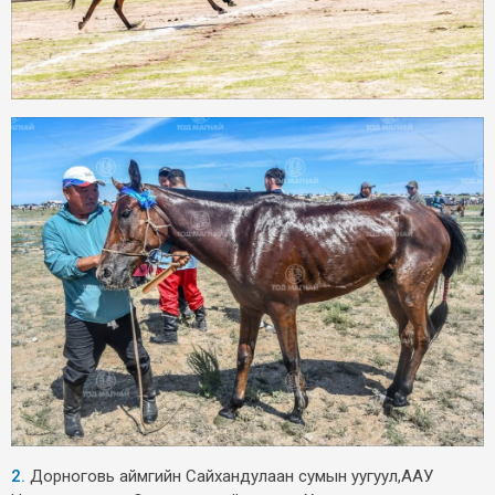
2.
Дорноговь аймгийн Сайхандулаан сумын уугуул,ААУ