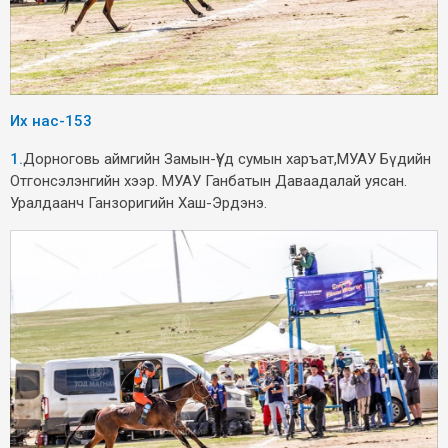
Их н
ас-153
1.
Дорноговь аймгийн Замын-Үүд сумын харъат,МУАУ Бүдийн
Отгонсэлэнгийн хээр. МУАУ Ганбатын Даваадалай уясан.
Уралдаанч Ганзоригийн Хаш-Эрдэнэ.