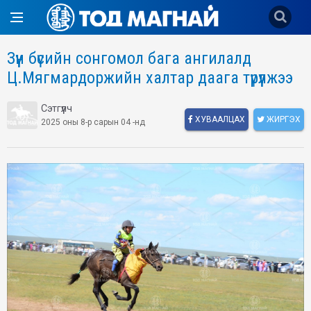
Зүүн бүсийн сонгомол бага ангилалд
Ц.Мягмардоржийн халтар даага түрүүлжээ
Сэтгүүлч
ХУВААЛЦАХ
ЖИРГЭХ
2025 оны 8-р сарын 04 -нд