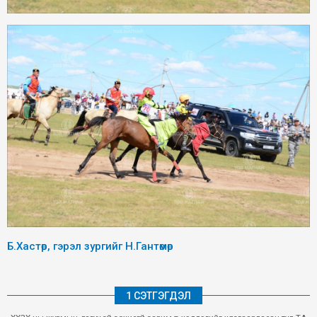
Б.Хастөр, гэрэл зургийг Н.Гантөмөр
1 СЭТГЭГДЭЛ