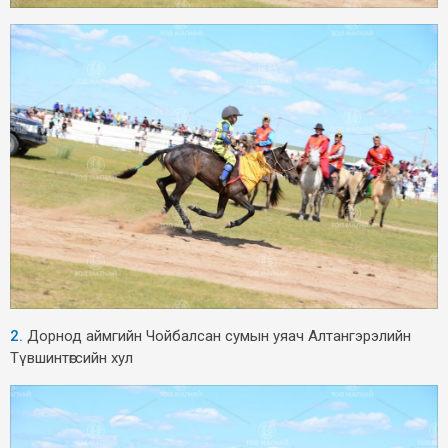
2.
Дорнод аймгийн Чойбалсан сумын уяач Алтангэрэлийн
Түвшинтөгсийн хул