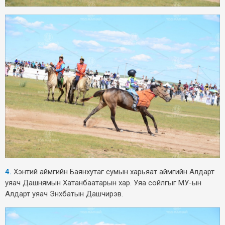
4.
Хэнтий аймгийн Баянхутаг сумын харьяат аймгийн Алдарт
уяач Дашнямын Хатанбаатарын хар. Уяа сойлгыг МУ-ын
Алдарт уяач Энхбатын Дашчирэв.