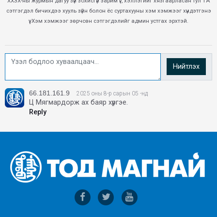
ХХЗХ-ны журмын дагуу зүй зохисгүй зарим үг, хэллэгийг хязгаарласан тул ТА
сэтгэгдэл бичихдээ хууль зүйн болон ёс суртахууны хэм хэмжээг хүндэтгэнэ
үү. Хэм хэмжээг зөрчсөн сэтгэгдэлийг админ устгах эрхтэй.
Нийтлэх
66.181.161.9
2025 оны 8-р сарын 05 -нд
Ц Мягмардорж ах баяр хүргэе.
Reply