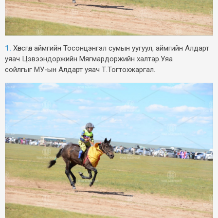
1.
Хөвсгөл аймгийн Тосонцэнгэл сумын уугуул, аймгийн Алдарт
уяач Цэвээндоржийн Мягмардоржийн халтар.Уяа
сойлгыг МУ-ын Алдарт уяач Т.Тогтохжаргал.