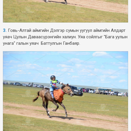
3.
Говь-Алтай аймгийн Дэлгэр сумын уугуул аймгийн Алдарт
уяач Цулын Даваасүрэнгийн халиун. Уяа сойлгыг "Бага уулын
унага" галын уяач Баттулгын Ганбаяр.