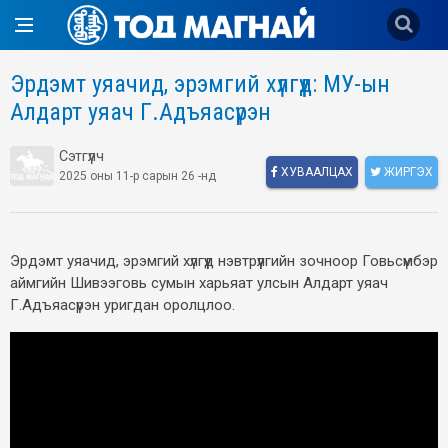
Эрдэмт уяачид, эрэмгий хүлгүүд: МУ-ын
Алдарт уяач Г.Адъяасүрэн
Сэтгүүлч
ХУВААЛЦАХ
ЖИРГЭХ
2025 оны 11-р сарын 26 -нд
Эрдэмт уяачид, эрэмгий хүлгүүд нэвтрүүлгийн зочноор Говьсүмбэр
аймгийн Шивээговь сумын харьяат улсын Алдарт уяач
Г.Адъяасүрэн уригдан оролцлоо.