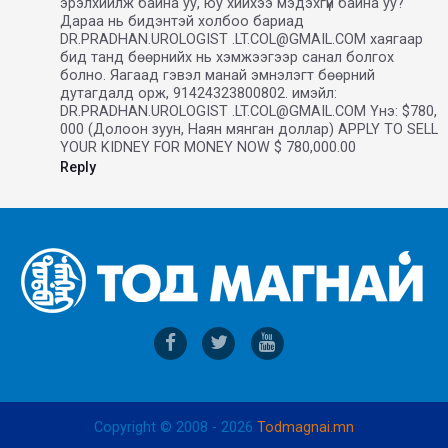
эрэлхийлж байна уу, юу хийхээ мэдэхгүй байна уу?
Дараа нь бидэнтэй холбоо бариад
DR.PRADHAN.UROLOGIST .LT.COL@GMAIL.COM хаягаар
бид танд бөөрнийх нь хэмжээгээр санал болгох
болно. Яагаад гэвэл манай эмнэлэгт бөөрний
дутагдалд орж, 91424323800802. имэйл:
DR.PRADHAN.UROLOGIST .LT.COL@GMAIL.COM Yнэ: $780,
000 (Долоон зуун, Наян мянган доллар) APPLY TO SELL
YOUR KIDNEY FOR MONEY NOW $ 780,000.00
Reply
Copyright © 2008 - 2026
Todmagnai.mn