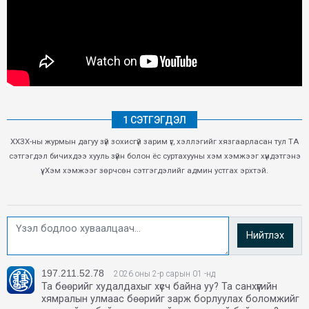
1 СЭТГЭГДЭЛ
ХХЗХ-ны журмын дагуу зүй зохисгүй зарим үг, хэллэгийг хязгаарласан тул ТА
сэтгэгдэл бичихдээ хууль зүйн болон ёс суртахууны хэм хэмжээг хүндэтгэнэ
үү. Хэм хэмжээг зөрчсөн сэтгэгдэлийг админ устгах эрхтэй.
Нийтлэх
197.211.52.78
2026 оны 2-р сарын 01 -нд
Та бөөрийг худалдахыг хүсч байна уу? Та санхүүгийн
хямралын улмаас бөөрийг зарж борлуулах боломжийг