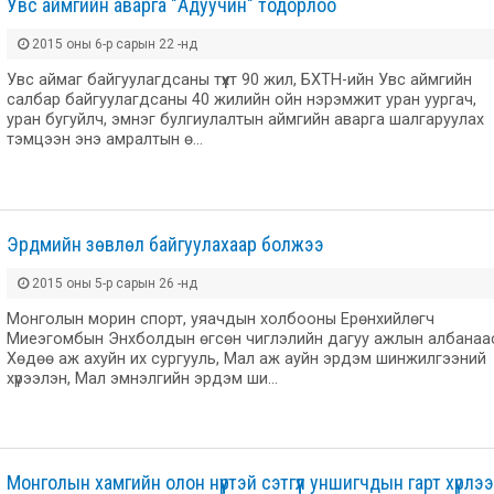
Увс аймгийн аварга "Адуучин" тодорлоо
2015 оны 6-р сарын 22 -нд
Увс аймаг байгуулагдсаны түүхт 90 жил, БХТН-ийн Увс аймгийн
салбар байгуулагдсаны 40 жилийн ойн нэрэмжит уран уургач,
уран бугуйлч, эмнэг булгиулалтын аймгийн аварга шалгаруулах
тэмцээн энэ амралтын ө…
Эрдмийн зөвлөл байгуулахаар болжээ
2015 оны 5-р сарын 26 -нд
Монголын морин спорт, уяачдын холбооны Ерөнхийлөгч
Миеэгомбын Энхболдын өгсөн чиглэлийн дагуу ажлын албанаа
Хөдөө аж ахуйн их сургууль, Мал аж ауйн эрдэм шинжилгээний
хүрээлэн, Мал эмнэлгийн эрдэм ши…
Монголын хамгийн олон нүүртэй сэтгүүл уншигчдын гарт хүрлээ