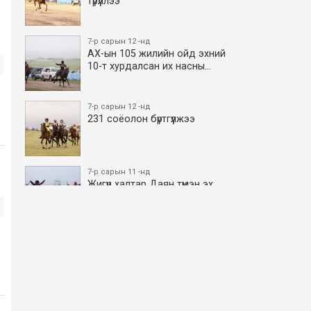
түрүүллээ
7-р сарын 12 -нд
АХ-ын 105 жилийн ойд эхний
10-т хурдалсан их насны…
7-р сарын 12 -нд
231 соёолон бүртгүүлжээ
7-р сарын 11 -нд
Жигүүр халтар Даян түмэн эх
боллоо
7-р сарын 11 -нд
АХ-ын 105 жилийн ойд эхний
10-т хурдалсан азаргану…
7-р сарын 11 -нд