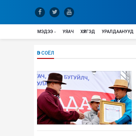
МЭДЭЭ
УЯАЧ
ХҮЛГЭД
УРАЛДААНУУД
ӨВ СОЁЛ