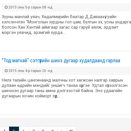
2015 оны 5-р сарын 08 -нд
Зууны манлай уяач, Хөдөлмөрийн баатар Д.Даваахүү гуайн
хэлсэнчлэн “Монголын хурдны гол цөм, булгын эх, усны ундарга
болсон Хан Хэнтий аймгаар хагас сар гаруй аялж, эрдэмт
мэргэн уяачид, эрэмгий хурда…
"Тод магнай" сэтгүүлийн шинэ дугаар худалдаанд гарлаа
2015 оны 4-р сарын 20 -нд
Нялх төлийн цангинаанд малчны хот хөгжсөн налгар хаврын
дулаан өдрийн мэндийг уншигч танаа хүргэе. Удтал хүлээлгэсэн
шинэхэн дугаар таны өмнө дэлгээстэй байна. Энэ удаагийн
дугаарын зочин хойморт зүүд…