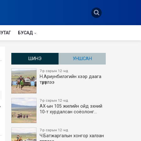
НУТАГ
БУСАД
ШИНЭ
УНШСАН
7-р сарын 12 -нд
Н.Ариунбилэгийн хээр даага
түрүүллээ
7-р сарын 12 -нд
,
АХ-ын 105 жилийн ойд эхний
10-т хурдалсан соёолонг…
7-р сарын 12 -нд
Ч.Батжаргалын хонгор халзан