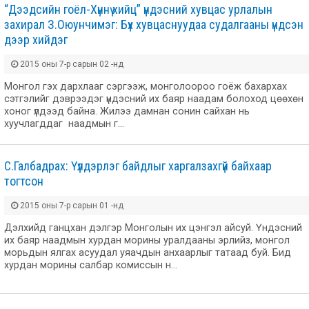
“Дээдсийн гоёл-Хүннү хийц” үндэсний хувцас урлалын
захирал З.Оюунчимэг: Бүх хувцаснуудаа судалгааны үндсэн
дээр хийдэг
2015 оны 7-р сарын 02 -нд
Монгол гэх дархлааг сэргээж, монголоороо гоёж бахархах
сэтгэлийг дэврээдэг үндэсний их баяр наадам болоход цөөхөн
хоног үлдээд байна. Жилээ дамнан сонин сайхан нь
хуучлагддаг наадмын г…
С.Галбадрах: Үүлдэрлэг байдлыг харгалзахгүй байхаар
тогтсон
2015 оны 7-р сарын 01 -нд
Дэлхийд ганцхан дэлгэр Монголын их цэнгэл айсуй. Үндэсний
их баяр наадмын хурдан морины уралдааны эрлийз, монгол
морьдын ялгах асуудал уяачдын анхаарлыг татаад буй. Бид
хурдан морины салбар комиссын н…