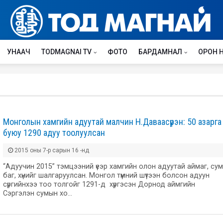
УНААЧ
TODMAGNAI TV
ФОТО
БАРДАМНАЛ
ОРОН 
Монголын хамгийн адуутай малчин Н.Даваасүрэн: 50 азарга
буюу 1290 адуу тоолуулсан
2015 оны 7-р сарын 16 -нд
“Адуучин 2015” тэмцээний үеэр хамгийн олон адуутай аймаг, сум
баг, хүнийг шалгаруулсан. Монгол түмний шүтээн болсон адуун
сүргийнхээ тоо толгойг 1291-д хүргэсэн Дорнод аймгийн
Сэргэлэн сумын хо…