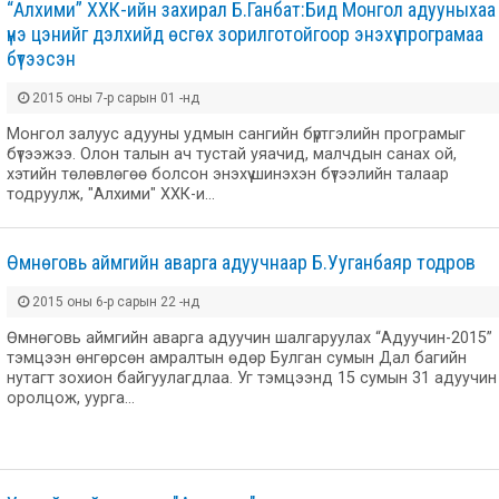
“Алхими” ХХК-ийн захирал Б.Ганбат:Бид Монгол адууныхаа
үнэ цэнийг дэлхийд өсгөх зорилготойгоор энэхүү програмаа
бүтээсэн
2015 оны 7-р сарын 01 -нд
Монгол залуус адууны удмын сангийн бүртгэлийн програмыг
бүтээжээ. Олон талын ач тустай уяачид, малчдын санах ой,
хэтийн төлөвлөгөө болсон энэхүү шинэхэн бүтээлийн талаар
тодруулж, "Алхими" ХХК-и…
Өмнөговь аймгийн аварга адуучнаар Б.Ууганбаяр тодров
2015 оны 6-р сарын 22 -нд
Өмнөговь аймгийн аварга адуучин шалгаруулах “Адуучин-2015”
тэмцээн өнгөрсөн амралтын өдөр Булган сумын Дал багийн
нутагт зохион байгуулагдлаа. Уг тэмцээнд 15 сумын 31 адуучин
оролцож, уурга…