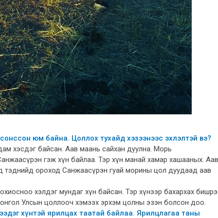
 сонссон юм байна. Цоллох тухайд хэзээнээс эхлэлтэй вэ?
ам хэсдэг байсан. Аав маань сайхан дуулна. Морь
анжаасүрэн гэж хүн байлаа. Тэр хүн манай хамар хашааных. Аа
ад тэднийд ороход Санжаасүрэн гуай морины цол дуудаад аав
 зохиосноо хэлдэг мундаг хүн байсан. Тэр хүнээр бахархах бишрэ
д Монгол Улсын цоллооч хэмээх эрхэм цолны эзэн болсон доо.
гээдэг хүнтэй ярилцах таатай байлаа. Ярилцлагаа таны