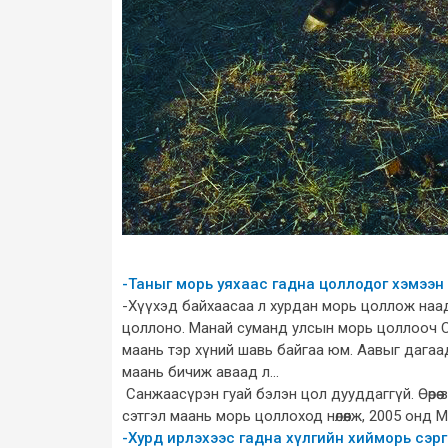
-Таныг морь уяхаас гадна цоллодог хэмээн
-Хүүхэд байхаасаа л хурдан морь цоллож наад
цоллоно. Манай суманд улсын морь цоллооч С
маань тэр хүний шавь байгаа юм. Аавыг дага
маань бичиж аваад л...
Санжаасүрэн гуай бэлэн цол дууддаггүй. Өөрөө
сэтгэл маань морь цоллоход нөлөөлж, 2005 он
-Хурд ирлэхээс гадна хүлгийн хийморь сэр