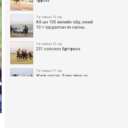
түрүүллээ
7-р сарын 12 -нд
АХ-ын 105 жилийн ойд эхний
10-т хурдалсан их насны…
7-р сарын 12 -нд
231 соёолон бүртгүүлжээ
7-р сарын 11 -нд
Жигүүр халтар Даян түмэн эх
боллоо
7-р сарын 11 -нд
АХ-ын 105 жилийн ойд эхний
10-т хурдалсан азаргану…
ч
7-р сарын 11 -нд