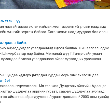
цэнэтэй шүү.
гаан настайгаасаа эхлэн найман жил тасралтгүй улсын наадамд
төрийн хишгийг хүртэж байлаа. Бага жижиг наадмуудаас бол олон
ралдаанч байж.
рио айрагдуулдаг уралдаанчид цөөнгүй байлаа. Жишээлбэл одоо
Н.Шижирбаатар нар байна. Мөн манай дүү Г.Гантөр сайн унаач
н сумандаа болсон уралдаанаас айраг хүртээд их урамшсан
 Зундаа хөдөө гарч өөрөө гардан хурдан морь уяж эхэлсэн дээ.
эн бэ?
 хязаалан түрүүлгэсэн. Мөн тэр жил Дундговь аймгийн Адаацаг
халтар шүдлэнгээ айргийн гуравт, саарал шүдлэнгээ зургаад
гоо аймагтаа айрагдуулсан. /гуравт давхисан/ 2003 оны тухай
й.