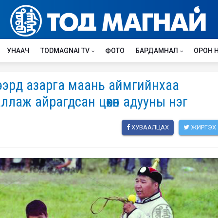
УНААЧ
TODMAGNAI TV
ФОТО
БАРДАМНАЛ
ОРОН 
Зээрд азарга маань аймгийнхаа
лаж айрагдсан цөөхөн адууны нэг
ХУВААЛЦАХ
ЖИРГЭХ