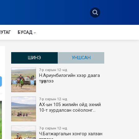
НУТАГ
БУСАД
ШИНЭ
УНШСАН
7-р сарын 12 -нд
Н.Ариунбилэгийн хээр даага
түрүүллээ
7-р сарын 12 -нд
АХ-ын 105 жилийн ойд эхний
10-т хурдалсан соёолонг…
7-р сарын 12 -нд
Ч.Батжаргалын хонгор халзан