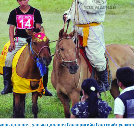
 морь цоллооч, улсын цоллооч Ганзоригийн Гантөгсийг уншиг