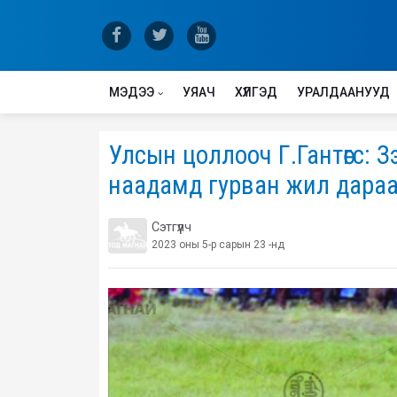
МЭДЭЭ
УЯАЧ
ХҮЛГЭД
УРАЛДААНУУД
Улсын цоллооч Г.Гантөгс: 
наадамд гурван жил дараал
Сэтгүүлч
2023 оны 5-р сарын 23 -нд