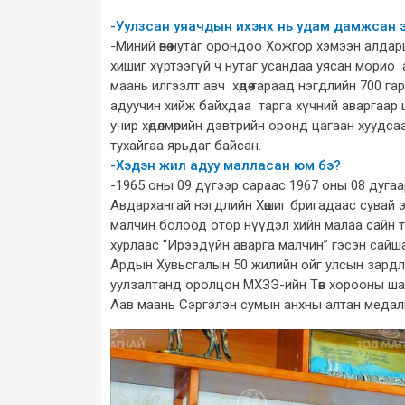
-Уулзсан уяачдын ихэнх нь удам дамжсан э
-Миний өвөө нутаг орондоо Хожгор хэмээн алдар
хишиг хүртээгүй ч нутаг усандаа уясан морио 
маань илгээлт авч хөдөө гараад нэгдлийн 700 г
адуучин хийж байхдаа тарга хүчний аваргаар 
учир хөдөлмөрийн дэвтрийн оронд цагаан хуудсаар 
тухайгаа ярьдаг байсан.
-Хэдэн жил адуу малласан юм бэ?
-1965 оны 09 дүгээр сараас 1967 оны 08 дугаа
Авдархангай нэгдлийн Хөшиг бригадаас сувай э
малчин болоод отор нүүдэл хийн малаа сайн т
хурлаас “Ирээдүйн аварга малчин” гэсэн сайш
Ардын Хувьсгалын 50 жилийн ойг улсын зардл
уулзалтанд оролцон МХЗЭ-ийн Төв хорооны шаг
Аав маань Сэргэлэн сумын анхны алтан медал