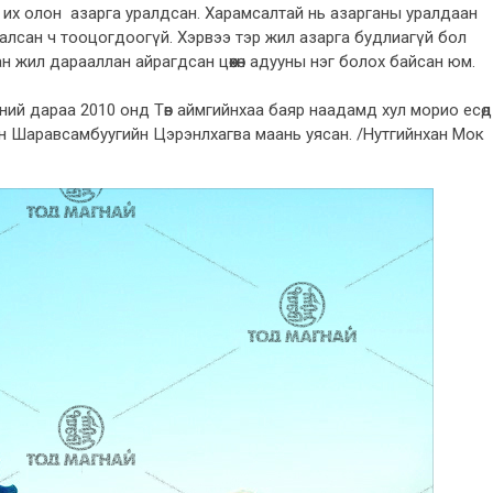
р их олон азарга уралдсан. Харамсалтай нь азарганы уралдаан
далсан ч тооцогдоогүй. Хэрвээ тэр жил азарга будлиагүй бол
 жил дарааллан айрагдсан цөөхөн адууны нэг болох байсан юм.
үний дараа 2010 онд Төв аймгийнхаа баяр наадамд хул морио есөд
ан Шаравсамбуугийн Цэрэнлхагва маань уясан. /Нутгийнхан Мок