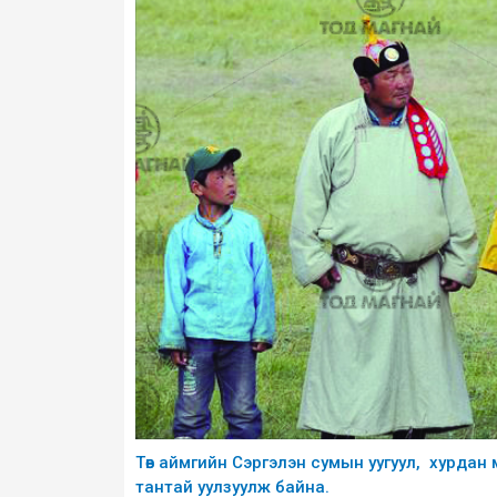
Төв аймгийн Сэргэлэн сумын уугуул, хурдан
тантай уулзуулж байна.