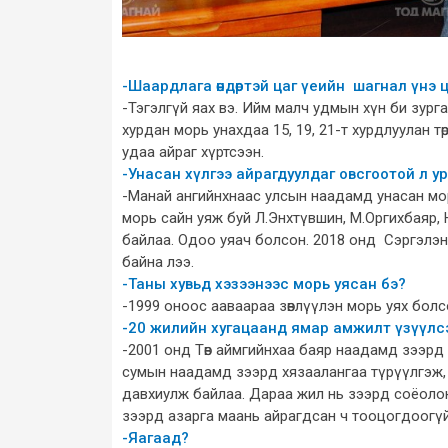
-Шаардлага өндөртэй цаг үеийн шагнал үнэ 
-Тэгэлгүй яах вэ. Ийм малч удмын хүн би зур
хурдан морь унахдаа 15, 19, 21-т хурдлуулан 
удаа айраг хүртсээн.
-Унасан хүлгээ айрагдуулдаг овсгоотой л у
-Манай ангийнхнаас улсын наадамд унасан мо
морь сайн уяж буй Л.Энхтүвшин, М.Оргихбаяр, 
байлаа. Одоо уяач болсон. 2018 онд Сэргэлэ
байна лээ.
-Таны хувьд хэзээнээс морь уясан бэ?
-1999 оноос ааваараа зөвлүүлэн морь уях болсон.
-20 жилийн хугацаанд ямар амжилт үзүүлс
-2001 онд Төв аймгийнхаа баяр наадамд зээрд
сумын наадамд зээрд хязаалангаа түрүүлгэж, 
давхиулж байлаа. Дараа жил нь зээрд соёолон
зээрд азарга маань айрагдсан ч тооцогдоогү
-Яагаад?