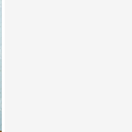
7-р сарын 10 -нд
АХ-ын 105 жилийн ойд эхний
10-т хурдалсан хурдан ш…
7-р сарын 10 -нд
Аймгийн Алдарт уяач
Э.Ариунболдын халзан шүдлэн
тү…
7-р сарын 10 -нд
АХ-ын 105 жилийн ойд 223
хурдан шүдлэн бүртгүүлжээ
7-р сарын 10 -нд
АХ-ын 105 жилийн ойд эхний
10-т хурдалсан хурдан х…
7-р сарын 10 -нд
Х.Улам-Өрнөхийн хурдан хээр
хязаалан түрүүллээ