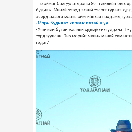
-Төв аймаг байгуулагдсаны 80-н жилийн ойгоо
будилж. Миний зээрд эхний хэсэгт гуравт хур
зээрд азарга маань аймгийнхаа наадамд гурван
-Морь будилах харамсалтай шүү.
-Уяачийн бүтэн жилийн хөдөлмөр үнэгүйдэнэ. Тү
хурдлуулсан. Энэ морийг маань манай хамаат
гэдэг/