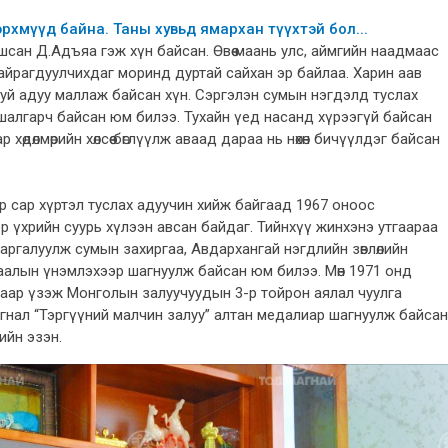
рхмүүд байна. Таны хувьд ямархан түүхтэй бол...
шсан Д.Адъяа гэж хүн байсан. Өвөө маань улс, аймгийн наадмаас
айрагдуулчихдаг моринд дуртай сайхан эр байлаа. Харин аав
аруй адуу маллаж байсан хүн. Сэргэлэн сумын нэгдэлд туслах
шалгарч байсан юм билээ. Тухайн үед насанд хүрээгүй байсан
хөдөлмөрийн хөлсөө бөглүүлж аваад дараа нь нөхөн бичүүлдэг байсан
р сар хүртэл туслах адуучин хийж байгаад 1967 оноос
р үхрийн суурь хүлээн авсан байдаг. Тийнхүү жинхэнэ утгаараа
аргалуулж сумын захиргаа, Авдархангай нэгдлийн зөвлөлийн
аалын үнэмлэхээр шагнуулж байсан юм билээ. Мөн 1971 онд
аар үзэж Монголын залуучуудын 3-р тойрон аялал чуулга
нал “Тэргүүний малчин залуу” алтан медалиар шагнуулж байсан
ийн эзэн.