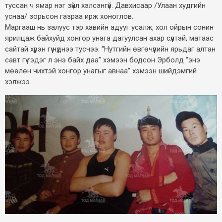
туссан ч ямар нэг зүйл хэлсэнгүй. Давхисаар /Улаан худгийн
уснаа/ зорьсон газраа ирж хоноглов.
Маргааш нь залуус тэр хавийн адууг усалж, хол ойрын сонин
ярилцаж байхуйд хонгор унага дагуулсан ахар сүүлтэй, матаас
сайтай хүрэн гүү нүднээ тусчээ. “Нутгийн өвгөчүүлийн ярьдаг алтан
савт гүү гэдэг л энэ байх даа” хэмээн бодсон Эрболд “энэ
мөөлөн чихтэй хонгор унагыг авнаа” хэмээн шийдэмгий
хэлжээ.