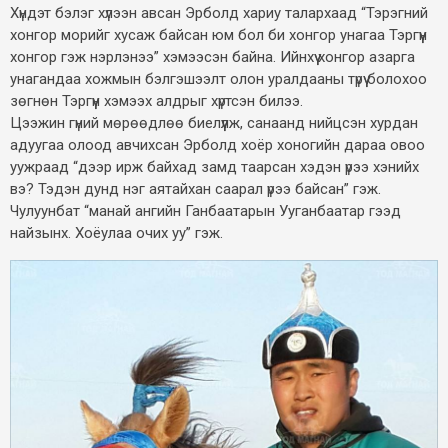
Хүндэт бэлэг хүлээн авсан Эрболд хариу талархаад “Тэрэгний
хонгор морийг хусаж байсан юм бол би хонгор унагаа Тэргүүн
хонгор гэж нэрлэнээ” хэмээсэн байна. Ийнхүү хонгор азарга
унагандаа хожмын бэлгэшээлт олон уралдааны түрүү болохоо
зөгнөн Тэргүүн хэмээх алдрыг хүртсэн билээ.
Цээжин гүний мөрөөдлөө биелүүлж, санаанд нийцсэн хурдан
адуугаа олоод авчихсан Эрболд хоёр хоногийн дараа овоо
уужраад “дээр ирж байхад замд таарсан хэдэн үрээ хэнийх
вэ? Тэдэн дунд нэг аятайхан саарал үрээ байсан” гэж.
Чулуунбат “манай ангийн Ганбаатарын Ууганбаатар гээд
найзынх. Хоёулаа очих уу” гэж.