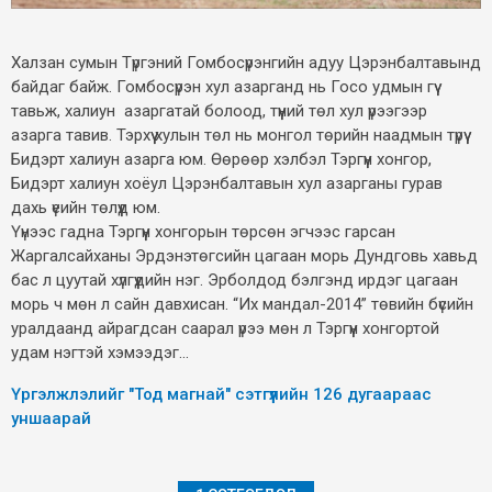
Халзан сумын Түргэний Гомбосүрэнгийн адуу Цэрэнбалтавынд
байдаг байж. Гомбосүрэн хул азарганд нь Госо удмын гүү
тавьж, халиун азаргатай болоод, түүний төл хул үрээгээр
азарга тавив. Тэрхүү хулын төл нь монгол төрийн наадмын түрүү
Бидэрт халиун азарга юм. Өөрөөр хэлбэл Тэргүүн хонгор,
Бидэрт халиун хоёул Цэрэнбалтавын хул азарганы гурав
дахь үеийн төлүүд юм.
Үүнээс гадна Тэргүүн хонгорын төрсөн эгчээс гарсан
Жаргалсайханы Эрдэнэтөгсийн цагаан морь Дундговь хавьд
бас л цуутай хүлгүүдийн нэг. Эрболдод бэлгэнд ирдэг цагаан
морь ч мөн л сайн давхисан. “Их мандал-2014” төвийн бүсийн
уралдаанд айрагдсан саарал үрээ мөн л Тэргүүн хонгортой
удам нэгтэй хэмээдэг...
Үргэлжлэлийг "Тод магнай" сэтгүүлийн 126 дугаараас
уншаарай