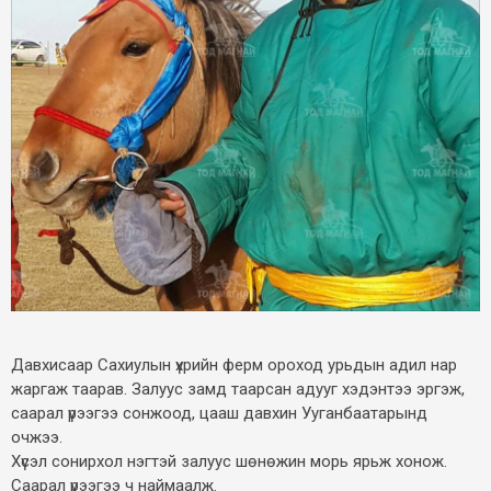
Давхисаар Сахиулын үхрийн ферм ороход урьдын адил нар
жаргаж таарав. Залуус замд таарсан адууг хэдэнтээ эргэж,
саарал үрээгээ сонжоод, цааш давхин Ууганбаатарынд
очжээ.
Хүсэл сонирхол нэгтэй залуус шөнөжин морь ярьж хонож.
Саарал үрээгээ ч наймаалж.