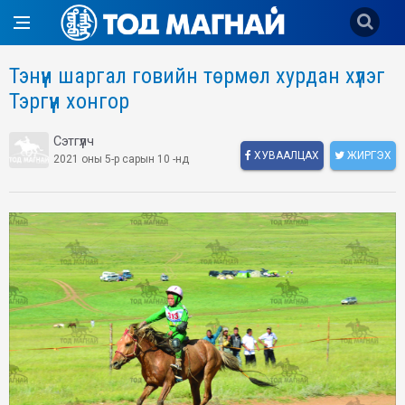
Тэнүүн шаргал говийн төрмөл хурдан хүлэг
Тэргүүн хонгор
Сэтгүүлч
ХУВААЛЦАХ
ЖИРГЭХ
2021 оны 5-р сарын 10 -нд