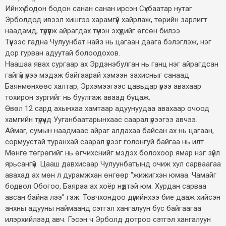
Ийнхүү бодон бодон санан санан ирсэн Сүхбаатар нутаг
Эрболдод ивээл хишгээ харамгүй хайрлаж, төрийн зарлигт
наадамд, түрүүлж айрагдах түмэн эхүүдийг өгсөн билээ.
Түүнээс гадна Чулуунбат найз нь цагаан даага бэлэглэж, нэг
дор гурван адуутай болоодохов.
Наашаа явах сургаар ах Эрдэнэбулган нь ганц нэг айрагдсан
гайгүй үрээ мэдэж байгаарай хэмээн захисныг санаад
Баянмөнхөөс халтар, Эрхэмээгээс цавьдар үрээ авахаар
тохирон зургийг нь буулгаж аваад буцаж.
Өвөл 12 сард ахынхаа хамтаар адуунуудаа авахаар очоод
хамгийн түрүүнд Ууганбаатарынхаас саарал үрээгээ авчээ.
Аймаг, сумын наадмаас айраг алдахаа байсан ах нь цагаан,
сормуустай туранхай саарал үрээг голонгуй байгаа нь илт.
Мөнгө төгрөгийг нь өгчихснийг мэдэх болохоор ямар нэг зүйл
ярьсангүй. Цааш давхисаар Чулуунбатынд очиж хул сарваагаа
авахад ах мөн л дурамжхан өнгөөр “жижигхэн юмаа. Чамайг
бодвол Обогоо, Баяраа ах хоёр нүдтэй юм. Хурдан сарваа
авсан байна лээ” гэж. Товчхондоо дүүгийнхээ бие дааж хийсэн
анхны адууны наймаанд сэтгэл хангалуун бус байгаагаа
илэрхийлээд авч. Гэсэн ч Эрболд дотроо сэтгэл хангалуун