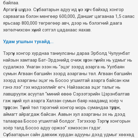
байлаа.
Аргагүй шүү дээ. Сүхбаатарын адуу ид үнэ хүрч байхад хонгор
сарваагаа бэлэн мөнгөөр 600,000, Даншиг цагаанаа 1,5 саяас
ярьсаар 800,000 төгрөгөөр авч, дээр нь бэлэгний даага
хөтөлчихсөн хүний сэтгэл цадахаас яахав.
Удам угшлын тухайд...
Тэргүүн хонгор хурднаа таниулсаны дараа Эрболд Чулуунбат
найзын хамтаар Бат-Эрдэнийд очиж хүрэн гүүнийх нь удмыг нь
судалжээ. Унаган эзэн нь “эцэг зээрд азарга нь Уулбаян
сумын Агваан багшийн зээрд азарганы төл. Агваан багшийн
зээрд азарганы эцэг нь Босоо угшилтай азарга байсан юм
гэнэ лээ” гэх мэдээллийг өгч. Найзаасаа эцэг талыг нь
лавшруулж асуутал “миний өвөө Сэрээтэрийн Цэрэнбалтав
гэж хүний хул азарга Халзан сумын баяр наадамд хоёр ч
түрүүлсэн. Түүний төл тэрэгний хонгор морь сумандаа түрүүлж,
аймагт айрагдаж байсан. Аавын хул азарганы эх нь дээд
талаараа Босоо угшилтай болдог. Тэгэхээр Тэргүүн хонгорын
хоёр талд Босоо адуу оржээ” хэмээсэн гэдэг.
Сүхбаатарын сайн давхиж хурдан адууны дээд удмыг хөөхөд