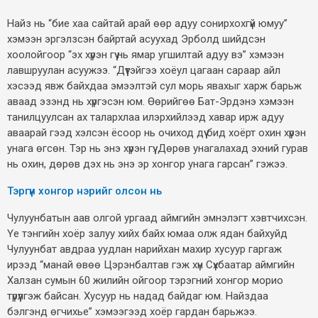
Найз нь “бие хаа сайтай арай өөр адуу сонирхохгүй юмуу”
хэмээн эргэлзсэн байртай асуухад Эрболд шийдсэн
хоолойгоор “эх хүрэн гүү нь ямар угшилтай адуу вэ” хэмээн
лавшруулан асуужээ. “Дүүтэйгээ хоёул цагаан сараар айл
хэсээд явж байхдаа эмээлтэй сул морь явахыг харж барьж
аваад эзэнд нь хүргэсэн юм. Өөрийгөө Бат-Эрдэнэ хэмээн
танилцуулсан ах талархлаа илэрхийлээд хавар ирж адуу
аваарай гээд хэлсэн ёсоор нь очиход дүү бид хоёрт охин хүрэн
унага өгсөн. Тэр нь энэ хүрэн гүү. Дөрөв унагалахад эхний гурав
нь охин, дөрөв дэх нь энэ эр хонгор унага гарсан” гэжээ.
Тэргүүн хонгор нэрийг олсон нь
Чулуунбатын аав олгой ургаад аймгийн эмнэлэгт хэвтчихсэн.
Үе тэнгийн хоёр залуу хийх байх юмаа олж ядан байхуйд
Чулуунбат авдраа уудлан нарийхан махир хусуур гаргаж
ирээд “манай өвөө Цэрэнбалтав гэж хүн Сүхбаатар аймгийн
Халзан сумын 60 жилийн ойгоор тэрэгний хонгор морио
түрүүлгэж байсан. Хусуур нь надад байдаг юм. Найздаа
бэлгэнд өгчихье” хэмээгээд хоёр гардан барьжээ.