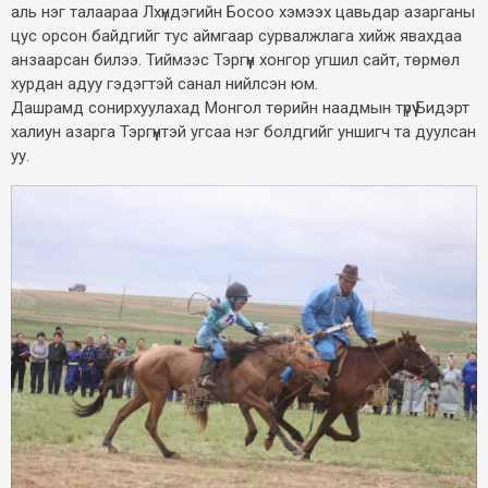
аль нэг талаараа Лхүндэгийн Босоо хэмээх цавьдар азарганы
цус орсон байдгийг тус аймгаар сурвалжлага хийж явахдаа
анзаарсан билээ. Тиймээс Тэргүүн хонгор угшил сайт, төрмөл
хурдан адуу гэдэгтэй санал нийлсэн юм.
Дашрамд сонирхуулахад Монгол төрийн наадмын түрүү Бидэрт
халиун азарга Тэргүүнтэй угсаа нэг болдгийг уншигч та дуулсан
уу.