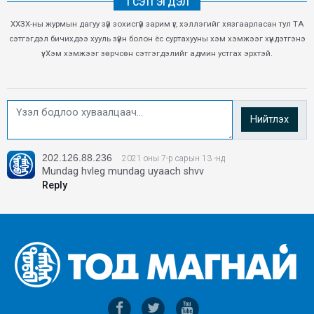
1 СЭТГЭГДЭЛ
ХХЗХ-ны журмын дагуу зүй зохисгүй зарим үг, хэллэгийг хязгаарласан тул ТА
сэтгэгдэл бичихдээ хууль зүйн болон ёс суртахууны хэм хэмжээг хүндэтгэнэ
үү. Хэм хэмжээг зөрчсөн сэтгэгдэлийг админ устгах эрхтэй.
Нийтлэх
202.126.88.236
2021 оны 7-р сарын 13 -нд
Mundag hvleg mundag uyaach shvv
Reply