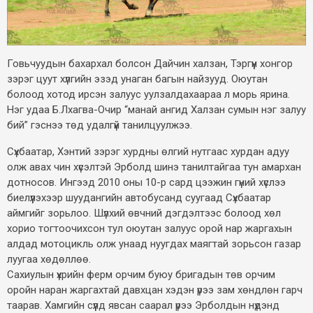
Говьчуудын бахархал болсон Дайчин халзан, Тэргүүн хонгор
зэрэг цуут хүлгийн эзэд унаган багын найзууд. Оюутан
болоод хотод ирсэн залуус уулзалдахаараа л морь ярина.
Нэг удаа Б.Лхагва-Очир “манай ангид Халзан сумын нэг залуу
бий” гэснээ төд удалгүй танилцуулжээ.
Сүхбаатар, Хэнтий зэрэг хурдны өлгий нутгаас хурдан адуу
олж авах чин хүсэлтэй Эрболд шинэ танилтайгаа тун амархан
дотносов. Ингээд 2010 оны 10-р сард цээжин гүний хүслээ
биелүүлэхээр шуудангийн автобусанд суугаад Сүхбаатар
аймгийг зорьлоо. Шүлхий өвчний дэгдэлтээс болоод хөл
хорио тогтоочихсон тул оюутан залуус орой нар жаргахын
алдад мотоцикль олж унаад нуугдах маягтай зорьсон газар
луугаа хөдөллөө.
Сахиулын үхрийн ферм орчим буюу бригадын төв орчим
оройн наран жаргахтай давхцан хэдэн үрээ зам хөндлөн гарч
таарав. Хамгийн сүүлд явсан саарал үрээ Эрболдын нүдэнд