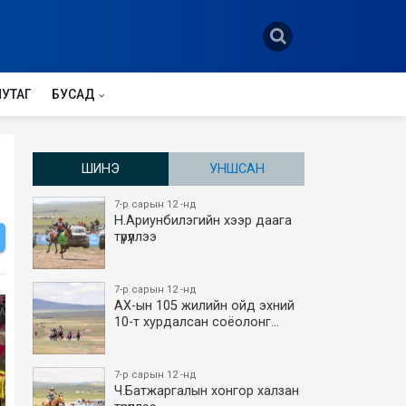
НУТАГ
БУСАД
ШИНЭ
УНШСАН
7-р сарын 12 -нд
Н.Ариунбилэгийн хээр даага
түрүүллээ
7-р сарын 12 -нд
АХ-ын 105 жилийн ойд эхний
10-т хурдалсан соёолонг…
7-р сарын 12 -нд
Ч.Батжаргалын хонгор халзан