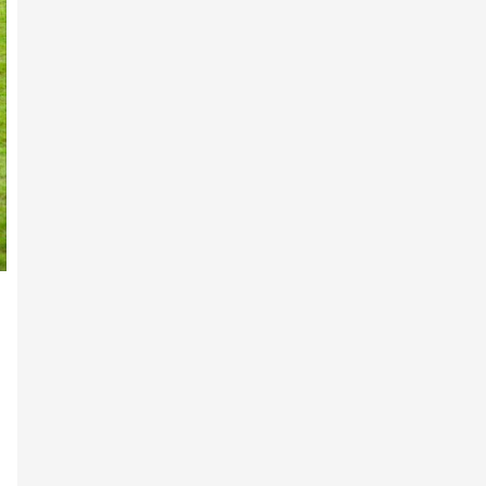
7-р сарын 10 -нд
Гарааны зурхай руу 180
хязаалан хөдөллөө
7-р сарын 10 -нд
Хүйн долоон худагийн эргэн
тойронд
7-р сарын 10 -нд
МУ-ын Манлай уяач
Б.Сүхбаатар: Хэмжилтэнд
сэтгэл х…
7-р сарын 10 -нд
АХ-ын 105 жилийн ойд 242
хязаалан бүртгүүлжээ
2026 оны 2-р сарын 11 -нд
Айл хэсье, адуу харъя-
Г.Хадбаатар