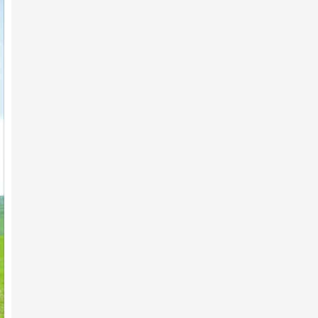
7-р сарын 10 -нд
АХ-ын 105 жилийн ойд эхний
10-т хурдалсан хурдан ш…
7-р сарын 10 -нд
Аймгийн Алдарт уяач
Э.Ариунболдын халзан шүдлэн
тү…
7-р сарын 10 -нд
АХ-ын 105 жилийн ойд 223
хурдан шүдлэн бүртгүүлжээ
7-р сарын 10 -нд
АХ-ын 105 жилийн ойд эхний
10-т хурдалсан хурдан х…
7-р сарын 10 -нд
Х.Улам-Өрнөхийн хурдан хээр
хязаалан түрүүллээ