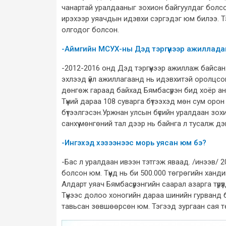
чанартай уралдааныг зохион байгуулдаг болс
ирэхээр уяачдын идэвхи сэргэдэг юм билээ. Т
олгодог болсон.
-Аймгийн МСУХ-ны Дэд тэргүүнээр ажилладаг 
-2012-2016 онд Дэд тэргүүнээр ажиллаж байсан.
эхлээд үйл ажиллагаанд нь идэвхитэй оролцсо
дөнгөж гараад байхад Бямбасүрэн бид хоёр анх
Түүний дараа 108 суварга бүтээхэд мөн сум оро
бүтээлгэсэн.Уржнан улсын бүсийн уралдаан зох
санхүү мөнгөний тал дээр нь байнга л тусалж д
-Ингэхэд хэзээнээс морь уясан юм бэ?
-Бас л уралдаан ивээн тэтгэж яваад. /инээв/
болсон юм. Түүнд нь би 500.000 төгрөгийн ханд
Алдарт уяач Бямбасүрэнгийн саарал азарга түрүүл
Түүнээс долоо хоногийн дараа шинийн гурванд 
тавьсан зөвшөөрсөн юм. Тэгээд зургаан сая 