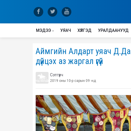
МЭДЭЭ
УЯАЧ
ХҮЛГЭД
УРАЛДААНУУД
Аймгийн Алдарт уяач Д.Дава
дүйцэх аз жаргал үгүй
Сэтгүүлч
2019 оны 10-р сарын 09 -нд