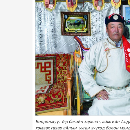
Бөөрөлжүүт 6-р багийн харьяат, аймгийн Ал
хэмээх газар айлын ууган хүүхэд болон мэн