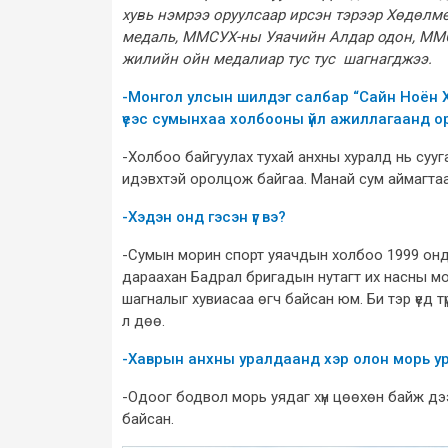
хувь нэмрээ оруулсаар ирсэн тэрээр Хөдөлмө
медаль, ММСУХ-ны Уяачийн Алдар одон, ММС
жилийн ойн медалиар тус тус шагнагджээ.
-Монгол улсын шилдэг салбар “Сайн Ноён Х
үеэс сумынхаа холбооны үйл ажиллагаанд о
-Холбоо байгуулах тухай анхны хуралд нь суугаа
идэвхтэй оролцож байгаа. Манай сум аймагтаа
-Хэдэн онд гэсэн үг вэ?
-Сумын морин спорт уяачдын холбоо 1999 онд
дараахан Бадрал бригадын нутагт их насны м
шагналыг хувиасаа өгч байсан юм. Би тэр үед тү
л дөө.
-Хаврын анхны уралдаанд хэр олон морь у
-Одоог бодвол морь уядаг хүн цөөхөн байж дээ
байсан.