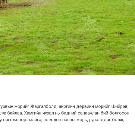
йн гурвын морийг Жаргалболд, айргийн дөрвийн морийг Шийрэв,
лж байлаа. Хамгийн чухал нь бидний санаачлан бий болгосон
бүр өргөжсөөр азарга, соёолон насны морьд уралддаг болж,