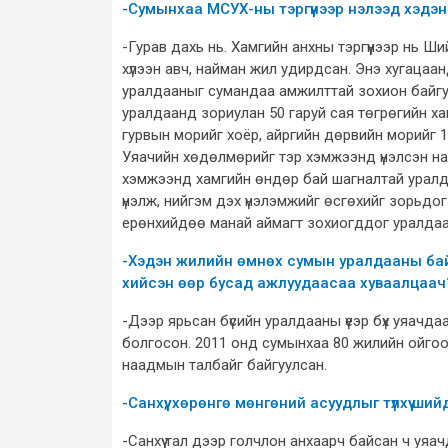
-Сумынхаа МСУХ-ны тэргүүнээр нэлээд хэдэн 
-Гурав дахь нь. Хамгийн анхны тэргүүнээр нь Ш
хүлээн авч, найман жил удирдсан. Энэ хугацаа
уралдааныг сумандаа амжилттай зохион байгуу
уралдаанд зориулан 50 гаруй сая төгрөгийн ханди
гурвын морийг хоёр, айргийн дөрвийн морийг 1.
Уяачийн хөдөлмөрийг тэр хэмжээнд үнэлсэн наа
хэмжээнд хамгийн өндөр бай шагналтай уралд
үнэлж, нийгэм дэх үнэлэмжийг өсгөхийг зорьдог
ерөнхийдөө манай аймагт зохиогддог уралдаа
-Хэдэн жилийн өмнөх сумын уралдааны бай 
хийсэн өөр бусад ажлуудаасаа хуваалцаач
-Дээр ярьсан бүсийн уралдааны үеэр бүх уяачда
болгосон. 2011 онд сумынхаа 80 жилийн ойго
наадмын талбайг байгуулсан.
-Санхүү, хөрөнгө мөнгөний асуудлыг түлхүү ши
-Санхүү тал дээр голчлон анхаарч байсан ч уя