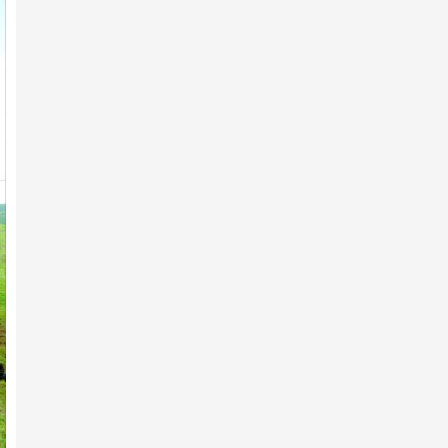
2025 оны 12-р сарын 18 -нд
Архангай аймгийн 100 жилийн
ой, хангайн бүсийн ура…
2025 оны 12-р сарын 07 -нд
Архангай аймгийн 100 жилийн
ой, хангайн бүсийн ура…
2025 оны 12-р сарын 03 -нд
Эндүүрэгдээд эзнээ олжээ
2025 оны 12-р сарын 01 -нд
Архангай аймгийн 100 жилийн
ой, хангайн бүсийн ура…
2025 оны 11-р сарын 30 -нд
Ярилцах болзол хангагдав