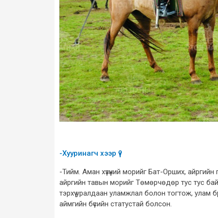
-Хууринагч хээр үү?
-Тийм. Аман хүзүүний морийг Бат-Орших, айрги
айргийн тавын морийг Төмөрчөдөр тус тус бай
тэрхүү уралдаан уламжлал болон тогтож, улам 
аймгийн бүсийн статустай болсон.