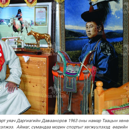
дарт уяач Даргиагийн Давааноров 1963 оны намар Таацын хөнө
дэлжээ. Аймаг, сумандаа морин спортыг хөгжүүлэхэд өөрийн