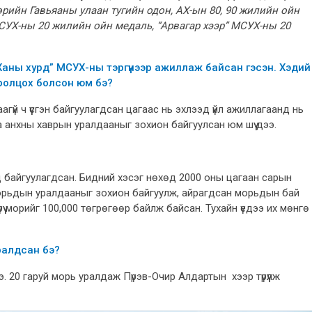
рийн Гавьяаны улаан тугийн одон, АХ-ын 80, 90 жилийн ойн
УХ-ны 20 жилийн ойн медаль, “Арвагар хээр” МСУХ-ны 20
аны хурд” МСУХ-ны тэргүүнээр ажиллаж байсан гэсэн. Хэдий
ролцох болсон юм бэ?
гүй ч үүсгэн байгуулагдсан цагаас нь эхлээд үйл ажиллагаанд нь
 анхны хаврын уралдааныг зохион байгуулсан юм шүү дээ.
 байгуулагдсан. Бидний хэсэг нөхөд 2000 оны цагаан сарын
орьдын уралдааныг зохион байгуулж, айрагдсан морьдын бай
рүү морийг 100,000 төгрөгөөр байлж байсан. Тухайн үедээ их мөнгө
ралдсан бэ?
. 20 гаруй морь уралдаж Пүрэв-Очир Алдартын хээр түрүүлж