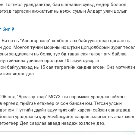
он. Тогтмол уралдаантай, бай шагналын хувьд өндөр болоод
эгээд гаргасан амжилтыг нь үнэлж, сумын Алдарт уяач цолыг
бил үү?
 Би ер нь “Арвагар хээр” холбоог анх байгуулагдсан цагаас нь
н доо. Монгол түмний морины их шүтээн цогцолборын зураг төсө
ны хандивлагч нь болж, тус бүр таван сая төгрөг өгч байлаа.
н нутгийнхнаа уриалан оролцож 10 гаруй суварга
ион байгуулахад нь 15 сая төгрөгийн хандив өгсөн. Энэ мэтчилэн
эмжиж явдаг даа.
 2006 онд “Арвагар хээр” МСУХ-ны нэрэмжит уралдаан аймагт
ив өргөөд түүнийгээ өгөхөөр очсон байсан юм. Тэгсэн улсын
дэг юм. Нутгийн дүүгийн адуу түрүүлэхийг харсан сайхан санагдаад.
болсон уралдааны үеэр Бямбасүрэнд саарал азаргыг нь авах хүсэл
төгрөгөөр Дөл саарлаа аваад наадаж эхэлсэн дээ.