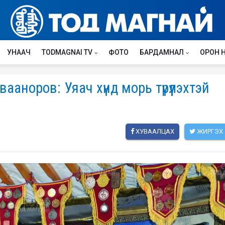
УНААЧ
TODMAGNAI TV
ФОТО
БАРДАМНАЛ
ОРОН 
аноров: Уяач хүнд морь түрүүлэхтэй
ХУВААЛЦАХ
ЖИРГЭХ