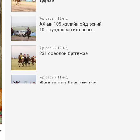
түрүүллээ
7-р сарын 12 -нд
АХ-ын 105 жилийн ойд эхний
10-т хурдалсан их насны…
7-р сарын 12 -нд
231 соёолон бүртгүүлжээ
7-р сарын 11 -нд
Жигүүр халтар Даян түмэн эх
боллоо
7-р сарын 11 -нд
АХ-ын 105 жилийн ойд эхний
10-т хурдалсан азаргану…
г
7-р сарын 11 -нд