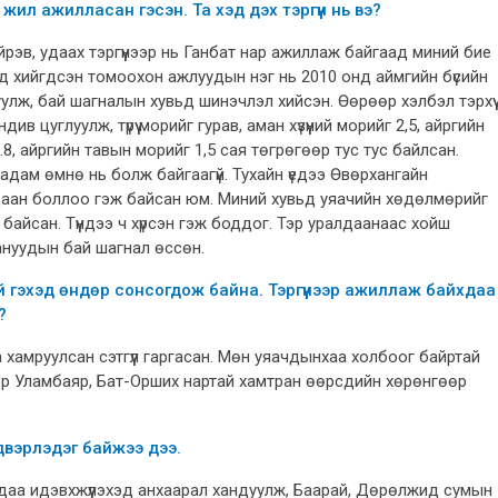
жил ажилласан гэсэн. Та хэд дэх тэргүүн нь вэ?
ийрэв, удаах тэргүүнээр нь Ганбат нар ажиллаж байгаад миний бие
нд хийгдсэн томоохон ажлуудын нэг нь 2010 онд аймгийн бүсийн
лж, бай шагналын хувьд шинэчлэл хийсэн. Өөрөөр хэлбэл тэрхүү
в цуглуулж, түрүү морийг гурав, аман хүзүүний морийг 2,5, айргийн
8, айргийн тавын морийг 1,5 сая төгрөгөөр тус тус байлсан.
дам өмнө нь болж байгаагүй. Тухайн үедээ Өвөрхангайн
аан боллоо гэж байсан юм. Миний хувьд уяачийн хөдөлмөрийг
 байсан. Түүндээ ч хүрсэн гэж боддог. Тэр уралдаанаас хойш
нуудын бай шагнал өссөн.
гэхэд өндөр сонсогдож байна. Тэргүүнээр ажиллаж байхдаа
?
а хамруулсан сэтгүүл гаргасан. Мөн уяачдынхаа холбоог байртай
ор Уламбаяр, Бат-Орших нартай хамтран өөрсдийн хөрөнгөөр
йдвэрлэдэг байжээ дээ.
ачдаа идэвхжүүлэхэд анхаарал хандуулж, Баарай, Дөрөлжид сумын