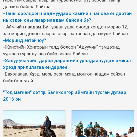
давхиж байгаа байхаа.
-Таны оролцсон наадмуудаас хамгийн чансаа өндөртэй
нь хэдэн оны ямар наадам байсан бэ?
- Аймгийн наадам. Би гурван удаа очоод хондон морио 12,
хар морио долоо, саарал азаргаа таваар давхиулж байсан.
-Моринд эвтэй юу?
-Жинстийн Хонгорын талд болсон “Адуучин” тэмцээнд
уургаар гуравдугаар байр эзэлж байсан.
-Залуу уяачийн дараа дараагийн уралдаануудад амжилт
хүсээд ярилцлагаа өндөрлөе.
-Баярлалаа. Хүүхэд, морь эсэн мэнд монгол наадам сайхан
байх болтугай.
"Тод магнай" сэтгүүл. Баянхонгор аймгийн тусгай дугаар.
2016 он