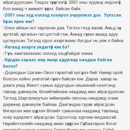
айрагдуулсаан. Гэхдээ түрүүлгээгүй. 2001 оны зуданд эндээгүй
бол ахиад ч амжилт үзүүлэх байсан байх.
-2001 оны зуд нэлээд хохирол учруулжээ дээ. Уулзсан
бүхэн ярих юм?
-Олон айлын хот харласан даа. Тэглээ гээд яахав. Амьд хүн
аргатай, аргалын гал цогтой гэж. Ахиад гүү мал аваад адуу
цуглуулсан. Тэгээд одоо азарганаас бусдыг нь уяж л байна.
-Яагаад азарга уядаггүй юм бэ?
-Гүү нь хамгаалахаас эхлээд хэцүү байдаг юмаа.
-Хурдан хараас өөр ямар адуугаар наадаж байгаа
билээ?
-Дорнодын Цагаан-Овоо гаралтай хул үрээ бий. Намар орой
болсон хойно унагатай гүү авч байсан юм. Дараа хавар нь
даага уяад Жинст сумын адуучдын хөшөөний нээлтэнд
таваар давхиулж, Өлзийтийнхөө наадамд мөн айрагдуулсан.
Тэгээд Шаргалжуутын хийморийн овооны наадамд очиж
дөрвөөр давхиулж байлаа. Даагандаа гурав айрагдсан.
Өнгөрсөн жил шүдлэн Өлзийт сумынхаа наадамд тавлаад,
хоёр өдөрлөгт айрагдсан. Одоогоор зургаан медальтай.
Нарийнтээлийн наадамд аман хүзүүдсэн Сүхбаатарын Асгат
гаралтай саарал азаргаа Гурванбулаг руу зарсан. Гайгүй