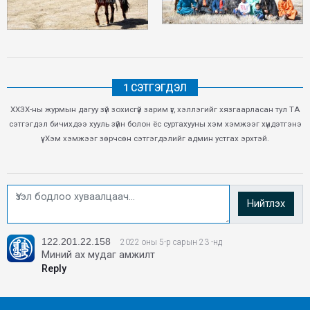
1 СЭТГЭГДЭЛ
ХХЗХ-ны журмын дагуу зүй зохисгүй зарим үг, хэллэгийг хязгаарласан тул ТА
сэтгэгдэл бичихдээ хууль зүйн болон ёс суртахууны хэм хэмжээг хүндэтгэнэ
үү. Хэм хэмжээг зөрчсөн сэтгэгдэлийг админ устгах эрхтэй.
Нийтлэх
122.201.22.158
2022 оны 5-р сарын 23 -нд
Миний ах мудаг амжилт
Reply