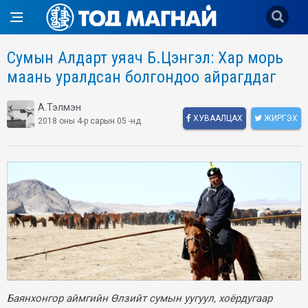
Сумын Алдарт уяач Б.Цэнгэл: Хар морь
маань уралдсан болгондоо айрагддаг
А.Тэлмэн
ХУВААЛЦАХ
ЖИРГЭХ
2018 оны 4-р сарын 05 -нд
Баянхонгор аймгийн Өлзийт сумын уугуул, хоёрдугаар