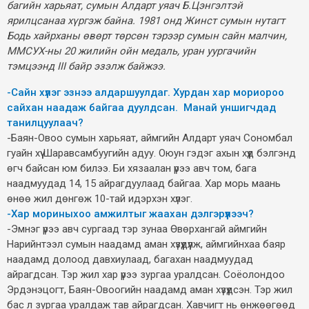
багийн харьяат, сумын Алдарт уяач Б.Цэнгэлтэй
ярилцсанаа хүргэж байна. 1981 онд Жинст сумын нутагт
Бодь хайрханы өвөрт төрсөн тэрээр сумын сайн малчин,
ММСУХ-ны 20 жилийн ойн медаль, уран уургачийн
тэмцээнд III байр эзэлж байжээ.
-Сайн хүлэг эзнээ алдаршуулдаг. Хурдан хар мориороо
сайхан наадаж байгаа дуулдсан. Манай уншигчдад
танилцуулаач?
-Баян-Овоо сумын харьяат, аймгийн Алдарт уяач Сономбал
гуайн хүү Шаравсамбуугийн адуу. Оюун гэдэг ахын хүүд бэлгэнд
өгч байсан юм билээ. Би хязаалан үрээ авч том, бага
наадмуудад 14, 15 айрагдуулаад байгаа. Хар морь маань
өнөө жил дөнгөж 10-тай идэрхэн хүлэг.
-Хар мориныхоо амжилтыг жаахан дэлгэрүүлээч?
-Эмнэг үрээ авч сургаад тэр зунаа Өвөрхангай аймгийн
Нарийнтээл сумын наадамд аман хүзүүдүүлж, аймгийнхаа баяр
наадамд долоод давхиулаад, багахан наадмуудад
айрагдсан. Тэр жил хар үрээ зургаа уралдсан. Соёолондоо
Эрдэнэцогт, Баян-Овоогийн наадамд аман хүзүүдсэн. Тэр жил
бас л зургаа уралдаж тав айрагдсан. Хавчигт нь өнжөөгөөд