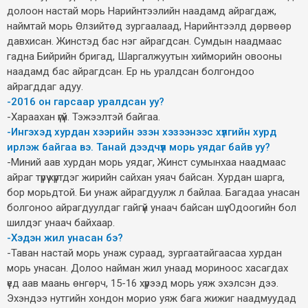
долоон настай морь Нарийнтээлийн наадамд айрагдаж,
наймтай морь Өлзийтөд зургаалаад, Нарийнтээлд дөрвөөр
давхисан. Жинстэд бас нэг айрагдсан. Сумдын наадмаас
гадна Бийрийн бригад, Шаргалжуутын хийморийн овооны
наадамд бас айрагдсан. Ер нь уралдсан болгондоо
айрагддаг адуу.
-2016 он гарсаар уралдсан уу?
-Хараахан үгүй. Тэжээлтэй байгаа.
-Ингэхэд хурдан хээрийн эзэн хэзээнээс хүлгийн хурд
ирлэж байгаа вэ. Танай дээдчүүл морь уядаг байв уу?
-Миний аав хурдан морь уядаг, Жинст сумынхаа наадмаас
айраг түрүү хүртдэг жирийн сайхан уяач байсан. Хурдан шарга,
бор морьдтой. Би унаж айрагдуулж л байлаа. Багадаа унасан
болгоноо айрагдуулдаг гайгүй унаач байсан шүү. Одоогийн бол
шилдэг унаач байхаар.
-Хэдэн жил унасан бэ?
-Таван настай морь унаж сураад, зургаатайгаасаа хурдан
морь унасан. Долоо найман жил унаад мориноос хасагдах
үед аав маань өнгөрч, 15-16 хүрээд морь уяж эхэлсэн дээ.
Эхэндээ нутгийн хондон морио уяж бага жижиг наадмуудад