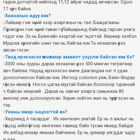
гадна дотортой нийлээд 11,12 айраг надад авчирсан. Одоо
17 хүрч байна.
-Хаанахын адуу юм?
-Лайшир гэж хүний хээр азарганых нь төл. Баацагааны
Пүрэвсүрэн гэж хүний таван гүү Лайширынд байгаад гарсан унага
гэдэг юм. Эх нь Буянгийн хээртэй нэг эцэгтэй. Өөрөөр хэлбэл
Мушгиа хүрэнгийн охин тал нь байгаа юм.Та хязаалан үрээ
авсан гэсэн.
-Танд ирэхээсээ өмнө ямар амжилт үзүүлж байсан юм бэ?
-2000 оны зудны дараа хязаалан үрээ 500 мянган төгрөгөөр
авч байлаа. Надад ирэхээсээ өмнө даагандаа нэг л удаа
долоолчихсон байсан юм. Ингээд соёолон уяж, Баян-Өндөр
гүйсэн яваагүй. Ногоо цагаа муутай байсан болохоор туранхай
ч байсан хөөрхий. Дараа нь хавчиг азарга сумынхаа 80
жилээр уяж долоолуулсан. Харин хойтон жил нь түрүүлгэсэн нь
тэр.
-Уяаны ямар онцлогтой вэ?
-Хөдлөөд л тасардаг. Их хөнгөхөн уяатай. Ер нь л ажлыг нь
гүйцэд хийхгүйгээр хөнгөхөн тавиад байх тусам яваад байдаг.
Их албадчихаар явахаа байчихна. Ер нь урмаар уягддаг адуу
л даа.