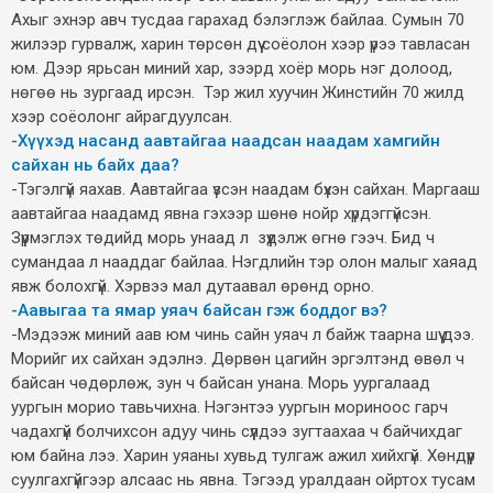
Ахыг эхнэр авч тусдаа гарахад бэлэглэж байлаа. Сумын 70
жилээр гурвалж, харин төрсөн дүү соёолон хээр үрээ тавласан
юм. Дээр ярьсан миний хар, зээрд хоёр морь нэг долоод,
нөгөө нь зургаад ирсэн. Тэр жил хуучин Жинстийн 70 жилд
хээр соёолонг айрагдуулсан.
-Хүүхэд насанд аавтайгаа наадсан наадам хамгийн
сайхан нь байх даа?
-Тэгэлгүй яахав. Аавтайгаа үзсэн наадам бүхэн сайхан. Маргааш
аавтайгаа наадамд явна гэхээр шөнө нойр хүрдэггүйсэн.
Зүүрмэглэх төдийд морь унаад л зүүдэлж өгнө гээч. Бид ч
сумандаа л нааддаг байлаа. Нэгдлийн тэр олон малыг хаяад
явж болохгүй. Хэрвээ мал дутаавал өрөнд орно.
-Аавыгаа та ямар уяач байсан гэж боддог вэ?
-Мэдээж миний аав юм чинь сайн уяач л байж таарна шүү дээ.
Морийг их сайхан эдэлнэ. Дөрвөн цагийн эргэлтэнд өвөл ч
байсан чөдөрлөж, зун ч байсан унана. Морь уургалаад
уургын морио тавьчихна. Нэгэнтээ уургын мориноос гарч
чадахгүй болчихсон адуу чинь сүүлдээ зугтаахаа ч байчихдаг
юм байна лээ. Харин уяаны хувьд тулгаж ажил хийхгүй. Хөндүүр
суулгахгүйгээр алсаас нь явна. Тэгээд уралдаан ойртох тусам