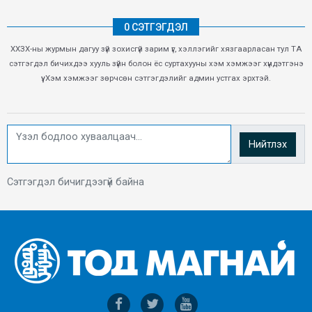
0 СЭТГЭГДЭЛ
ХХЗХ-ны журмын дагуу зүй зохисгүй зарим үг, хэллэгийг хязгаарласан тул ТА
сэтгэгдэл бичихдээ хууль зүйн болон ёс суртахууны хэм хэмжээг хүндэтгэнэ
үү. Хэм хэмжээг зөрчсөн сэтгэгдэлийг админ устгах эрхтэй.
Нийтлэх
Сэтгэгдэл бичигдээгүй байна