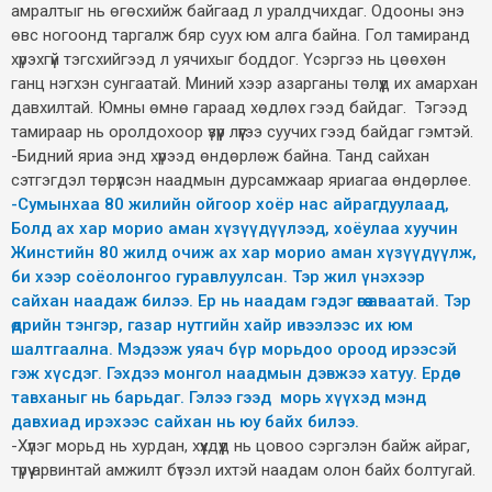
амралтыг нь өгөсхийж байгаад л уралдчихдаг. Одооны энэ
өвс ногоонд таргалж бяр суух юм алга байна. Гол тамиранд
хүрэхгүй тэгсхийгээд л уячихыг боддог. Үсэргээ нь цөөхөн
ганц нэгхэн сунгаатай. Миний хээр азарганы төлүүд их амархан
давхилтай. Юмны өмнө гараад хөдлөх гээд байдаг. Тэгээд
тамираар нь оролдохоор үзүүр лүүгээ суучих гээд байдаг гэмтэй.
-Бидний яриа энд хүрээд өндөрлөж байна. Танд сайхан
сэтгэгдэл төрүүлсэн наадмын дурсамжаар яриагаа өндөрлөе.
-Сумынхаа 80 жилийн ойгоор хоёр нас айрагдуулаад,
Болд ах хар морио аман хүзүүдүүлээд, хоёулаа хуучин
Жинстийн 80 жилд очиж ах хар морио аман хүзүүдүүлж,
би хээр соёолонгоо гуравлуулсан. Тэр жил үнэхээр
сайхан наадаж билээ. Ер нь наадам гэдэг өгөө аваатай. Тэр
өдрийн тэнгэр, газар нутгийн хайр ивээлээс их юм
шалтгаална. Мэдээж уяач бүр морьдоо ороод ирээсэй
гэж хүсдэг. Гэхдээ монгол наадмын дэвжээ хатуу. Ердөө
тавханыг нь барьдаг. Гэлээ гээд морь хүүхэд мэнд
давхиад ирэхээс сайхан нь юу байх билээ.
-Хүлэг морьд нь хурдан, хүүхдүүд нь цовоо сэргэлэн байж айраг,
түрүү арвинтай амжилт бүтээл ихтэй наадам олон байх болтугай.