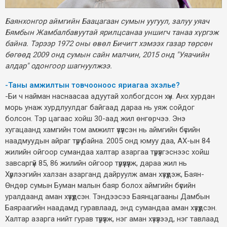
Баянхонгор аймгийн Баацагаан сумын уугуул, залуу уяач
Бямбын Жамбалбавуутай ярилцсанаа уншигч танаа хүргэж
байна. Тэрээр 1972 оны өвөл Бичигт хэмээх газар төрсөн
бөгөөд 2009 онд сумын сайн малчин, 2015 онд "Уяачийн
алдар" одонгоор шагнуулжээ.
-Таны амжилтын товчооноос яриагаа эхэлье?
-Би ч найман наснаасаа адуутай холбогдсон хүн. Анх хурдан
морь унаж хурдлуулдаг байгаад дараа нь уяж сойдог
болсон. Тэр цагаас хойш 30-аад жил өнгөрчээ. Энэ
хугацаанд хамгийн том амжилт үзүүлсэн нь аймгийн бүсийн
наадмуудын айраг түрүү байна. 2005 онд юмуу даа, АХ-ын 84
жилийн ойгоор сумандаа халтар азаргаа түрүүлгэснээс хойш
завсаргүй 85, 86 жилийн ойгоор түрүүлүүлж, дараа жил нь
Хүрлээгийн халзан азарганд дайруулж аман хүзүүдэж, Баян-
Өндөр сумын Буман малын баяр болох аймгийн бүсийн
уралдаанд аман хүзүүдсэн. Тэндээсээ Баянцагааны Дамбын
Баяраагийн наадамд гуравлаад, энд сумандаа аман хүзүүдсэн.
Халтар азарга нийт гурав түрүүлж, нэг аман хүзүүлээд, нэг тавлаад