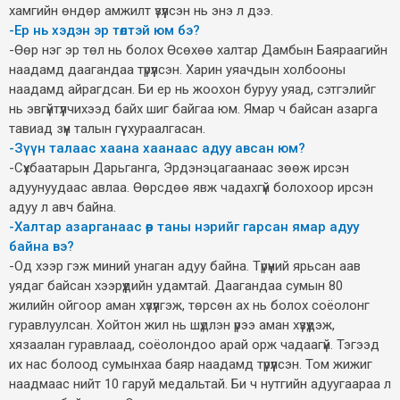
хамгийн өндөр амжилт үзүүлсэн нь энэ л дээ.
-Ер нь хэдэн эр төлтэй юм бэ?
-Өөр нэг эр төл нь болох Өсөхөө халтар Дамбын Баяраагийн
наадамд даагандаа түрүүлсэн. Харин уяачдын холбооны
наадамд айрагдсан. Би ер нь жоохон буруу уяад, сэтгэлийг
нь эвгүйтүүлчихээд байх шиг байгаа юм. Ямар ч байсан азарга
тавиад зүүн талын гүү хураалгасан.
-Зүүн талаас хаана хаанаас адуу авсан юм?
-Сүхбаатарын Дарьганга, Эрдэнэцагаанаас зөөж ирсэн
адуунуудаас авлаа. Өөрсдөө явж чадахгүй болохоор ирсэн
адуу л авч байна.
-Халтар азарганаас өөр таны нэрийг гарсан ямар адуу
байна вэ?
-Од хээр гэж миний унаган адуу байна. Түрүүний ярьсан аав
уядаг байсан хээрүүдийн удамтай. Даагандаа сумын 80
жилийн ойгоор аман хүзүүлгэж, төрсөн ах нь болох соёолонг
гуравлуулсан. Хойтон жил нь шүдлэн үрээ аман хүзүүдэж,
хязаалан гуравлаад, соёолондоо арай орж чадаагүй. Тэгээд
их нас болоод сумынхаа баяр наадамд түрүүлсэн. Том жижиг
наадмаас нийт 10 гаруй медальтай. Би ч нутгийн адуугаараа л