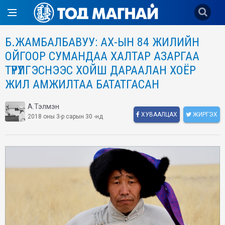
Б.ЖАМБАЛБАВУУ: АХ-ЫН 84 ЖИЛИЙН
ОЙГООР СУМАНДАА ХАЛТАР АЗАРГАА
ТҮРҮҮЛГЭСНЭЭС ХОЙШ ДАРААЛАН ХОЁР
ЖИЛ АМЖИЛТАА БАТАТГАСАН
А.Тэлмэн
ХУВААЛЦАХ
ЖИРГЭХ
2018 оны 3-р сарын 30 -нд