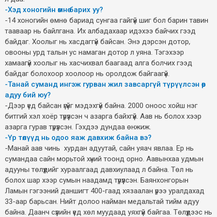
-Хэд хоногийн өмнө барих уу?
-14 хоногийн өмнө бариад сунгаа гайгүй шиг бол барин тавин
тааваар нь байлгана. Их албадахаар идэхээ байчих гээд
байдаг. Хоолыг нь хасдаггүй байсан. Энэ дэрсэн дотор,
овооны урд талын ус намаган дотор л уяна. Тэгэхээр
хамаагүй хоолыг нь хасчихвал баагаад алга болчих гээд
байдаг болохоор хоолоор нь оролдож байгаагүй.
-Танай суманд ингэж гурван жил завсаргүй түрүүлсэн өөр
адуу бий юу?
-Дээр үед байсан үгүйг мэдэхгүй байна. 2000 оноос хойш нэг
битгий хэл хоёр түрүүлсэн ч азарга байхгүй. Аав нь болох хээр
азарга гурав түрүүлсэн. Гэхдээ дундаа өнжиж.
-Үр төлүүд нь одоо яаж давхиж байна вэ?
-Манай аав чинь хурдан адуутай, сайн уяач явлаа. Ер нь
сумандаа сайн морьтой хүний тоонд орно. Аавынхаа удмын
адууны төлүүдийг хураалгаад давхиулаад л байна. Төл нь
болох шар хээр сумын наадамд түрүүлсэн. Баянхонгорын
Ламын гэгээний даншигт 400-гаад хязаалан үрээ уралдахад
33-аар барьсан. Нийт долоо найман медальтай тийм адуу
байна. Даанч сүүлийн үед хөл муудаад уяхгүй байгаа. Төлүүдээс нь