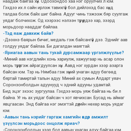
наадаж байгаа хүн. Одоохондоо хаа нэг оруулчих л юм.
Гэхдээ их л сайн ирлэж тавихгүй бол дийлэхэд бас хүнд
талдаа болж байх шиг байна. Адууг чинь тэжээж бяр суулгаж
уядаг болчихож. Од хээрээс нэлээн түрүү үедээ хар, зээрд
морьдоор нааддаг байлаа.
-Тэд яаж давхиж байв?
-Дээхнэ баярын бичиг, медаль гэж байсангүй дээ. Эднийг аав
голдуу уядаг байлаа. Би дагалдан маягтай.
-Яриагаа аавын тань тухай дурсамжаар үргэлжлүүлье?
-Миний аав нэгдлийн хонь хариулж, хажуугаар нь асар олон
морь түрүүлгэж айрагдуулсан хүн. Аавд нэг хурдан хээр азарга
байсан юм. Тэр нь Нямбаа гэж хүний унаган адуу бөгөөд
бяртай тамиртай талын адуу. Миний ах сумын Алдарт уяач
Соронзонболдын адуунууд ч эдний адууны удамтай.
Бид эцэг эхээс зургуулаа. Гэхдээ морь уяж байгаа нь би л
байна. Уг нь ах уядаг байсан ч хот явчихсан. Бусад нь аймаг
явцгаасан. Энд байгаа нэг эмэгтэй дүүгийн нөхөр морь уядаг
юм.
-Аавын тань нэрийг гаргаж хамгийн өндөр амжилт
үзүүлсэн морьдоос онцолж яриач?
-Соронзонболдын хээр бол аавын унаган адуу байгаа юм.