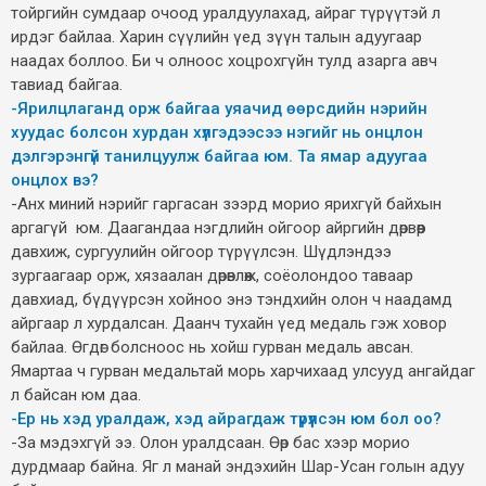
тойргийн сумдаар очоод уралдуулахад, айраг түрүүтэй л
ирдэг байлаа. Харин сүүлийн үед зүүн талын адуугаар
наадах боллоо. Би ч олноос хоцрохгүйн тулд азарга авч
тавиад байгаа.
-Ярилцлаганд орж байгаа уяачид өөрсдийн нэрийн
хуудас болсон хурдан хүлгэдээсээ нэгийг нь онцлон
дэлгэрэнгүй танилцуулж байгаа юм. Та ямар адуугаа
онцлох вэ?
-Анх миний нэрийг гаргасан зээрд морио ярихгүй байхын
аргагүй юм. Даагандаа нэгдлийн ойгоор айргийн дөрвөөр
давхиж, сургуулийн ойгоор түрүүлсэн. Шүдлэндээ
зургаагаар орж, хязаалан дөрөвлөж, соёолондоо таваар
давхиад, бүдүүрсэн хойноо энэ тэндхийн олон ч наадамд
айргаар л хурдалсан. Даанч тухайн үед медаль гэж ховор
байлаа. Өгдөг болсноос нь хойш гурван медаль авсан.
Ямартаа ч гурван медальтай морь харчихаад улсууд ангайдаг
л байсан юм даа.
-Ер нь хэд уралдаж, хэд айрагдаж түрүүлсэн юм бол оо?
-За мэдэхгүй ээ. Олон уралдсаан. Өөр бас хээр морио
дурдмаар байна. Яг л манай эндэхийн Шар-Усан голын адуу