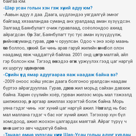
байгаа юм.
-Шар усан голын хэн гэж хүний адуу юм?
-Аавын адуу л даа. Даага, шүдлэндээ уягдалгүй эмнэг
байгаад хязааландаа суманд анх уралдаад аман хүзүүдсэн.
Залгаад Баянбулагт очиж гуравлаад, соёолондоо ахиад
айрагдсан. Өөр Заг, Баянбулагт тус тус аман хүзүүдүүлж,
өөрийнхөө суманд гурав, дөрөв ч оруулсан. Одоо ч энэ хоёр маань
өтөл боллоо, хөөрхий. Би чинь арав гаруй жилийн өмнө бол олон
наадамд явж чаддаггүй байлаа. 2001 онд цөөвтөр малтай, айл
гэр болсон юм. Тэгээд өнөө хэдээ өсгөж үржүүлэх гээд цаг наргүй
их шургуу хөдөлмөрлөсөн.
-Сүүлийн үед ямар адуугаараа яаж наадаж байна вэ?
-2009 оноос хойш уясан даага болгоноо уралдсан наадам
бүртээ айрагдууллаа. Гурав, дөрвөн жил морьд сайхан давхиж
байна. Харин сүүлийн хоёр, гурван жилээс морь мал тэжээлд
шилжихээр, өөр аргаар ажиллах хэрэгтэй болж байна. Морь
уяна гэдэг чинь нэг хүний цаг наргүй ажил. Нөгөө талд нь бас
мал маллана гэдэг ч бас нэг хүний ажил. Тэгэхээр хүн бүл
хомсдоод, ажил жоохон цалгардах маягтай. Айраг түрүү ч
өмнөх шигээ авч чадахгүй байна.
-Танаас өмнө уулзсан хүмүүс Шар-Усан голын адууг хурдан