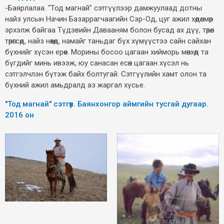
-Баярлалаа. “Тод магнай” сэтгүүлээр дамжуулаад дотны
найз улсын Начин Базаррагчаагийн Сэр-Од, цуг ажил хөдөлмөр
эрхэлж байгаа Түдэвийн Давааням болон бусад ах дүү, төрөл
төрөгсөд, найз нөхөд, намайг таньдаг бүх хүмүүстээ сайн сайхан
бүхнийг хүсэн ерөөе. Морины босоо цагаан хийморь мөнхөд та
бүгдийг минь ивээж, юу санасан есөн цагаан хүсэл нь
сэтгэлчлэн бүтэж байх болтугай. Сэтгүүлийн хамт олон та
бүхний ажил амьдралд аз жаргал хүсье.
"Тод магнай" сэтгүүл. Баянхонгор аймгийн тусгай дугаар.
2016 он