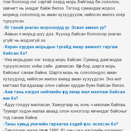
том болоход нэг сартай зээрд морь байгаад би соёолон,
хавчигт нь унадаг байж билээ. Тэгээд сумандаа жороо
моринд соёолонд нь аман хүзүүдүүлж, нийлсэн жилээ хоёр
түрүүлсэн.
-Яг танай унаган жороонууд уу. Эсвэл авмал уу?
-Аавын л морьд шүү дээ. Хүүхэд байсан болохоор унаган
үгүйг нь мэдэхгүй ээ.
-Харин хурдан морьдын тухайд ямар амжилт гаргаж
байсан бэ?
-Уяа морьдаас нэг зээрд морь байсан. Суманд даагандаа
түрүүлсэнээс хойш сайн давхисан. Өөр бор, шарга морь
байсныг санаж байна. Шарга морь нь соёолондоо аман
хүзүүдээд, нийлсэн жилээ ахиад аман хүзүүдсэн. Энэ мэт
магтаал багадахаар олон сайхан хурдан буян байсан билээ.
-Аав тань нэгдэл нийгмийн үед ямар мал маллаж байсан
юм бэ?
-Адуу голдуу малласан. Хажуугаар нь хонь ч маллаж байлаа.
Тууварт хэдэн малаа аваад олон хоногоор явчихдаг байсныг
тод санаж байна.
-Таны хувьд уяачийн гараагаа хэдий үеэс эхэлсэн бэ?
-Тавдугаар ангиа төгсөөд 1990, 91 оны үед нэгдлийн адуунаас