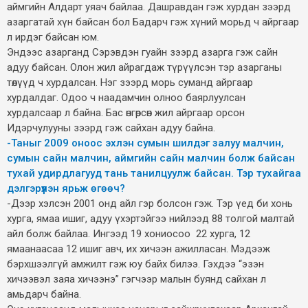
аймгийн Алдарт уяач байлаа. Дашравдан гэж хурдан зээрд
азаргатай хүн байсан бол Бадарч гэж хүний морьд ч айргаар
л ирдэг байсан юм.
Эндээс азарганд Сэрэвдэн гуайн зээрд азарга гэж сайн
адуу байсан. Олон жил айрагдаж түрүүлсэн тэр азарганы
төлүүд ч хурдалсан. Нэг зээрд морь суманд айргаар
хурдалдаг. Одоо ч наадамчин олноо баярлуулсан
хурдалсаар л байна. Бас өнгөрсөн жил айргаар орсон
Идэрчулууны зээрд гэж сайхан адуу байна.
-Таныг 2009 оноос эхлэн сумын шилдэг залуу малчин,
сумын сайн малчин, аймгийн сайн малчин болж байсан
тухай удирдлагууд тань танилцуулж байсан. Тэр тухайгаа
дэлгэрүүлэн ярьж өгөөч?
-Дээр хэлсэн 2001 онд айл гэр болсон гэж. Тэр үед би хонь
хурга, ямаа ишиг, адуу үхэртэйгээ нийлээд 88 толгой малтай
айл болж байлаа. Ингээд 19 хониосоо 22 хурга, 12
ямаанаасаа 12 ишиг авч, их хичээн ажилласан. Мэдээж
бэрхшээлгүй амжилт гэж юу байх билээ. Гэхдээ “эзэн
хичээвэл заяа хичээнэ” гэгчээр малын буянд сайхан л
амьдарч байна.