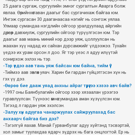
25 даага сургаж, сургуулийн эмнэг сургалтын Аварга болж
явлаа. Өөрийнхөө таван даагыг бас сургачихаж байгаа юм.
Ингэж сургасан 30 дааганаасаа нэгийг нь сонгож уялаа.
Улмаар сумандаа нэгдлийн ойгоор уралдуулаад айргийн
дөрвөөр давхиулж, сургуулийн ойгоор түрүүлгэсэн юм. Тэр
даагыг аав маань миний нэр дээр уяж, цоллуулсан нь
жаахан хүү надад их сайхан дурсамжийг үлдээжээ. Тухайн
үедээ их урам орсон л доо. Яг тэр үеэс л адуу илүүтэй
сонирхож эхлэх нь тэр.
-Тэр үедээ аав тань уяж байсан юм байна, тийм үү?
-Тиймээ аав зөвлөх уяач. Харин би гардан гүйцэтгэсэн хүн нь
гэх үү дээ.
-Өөрөө бие дааж уяад анхны айраг түрүүгээ хэзээ авч байв?
-1997 оны Баянбулагийн ойгоор хээр хязаалан үрээгээ
гуравлуулсан. Түүнээс өмнө сумандаа аман хүзүүлсэн юм.
Тэгээд л гардан уяж эхэлсэн.
-Залуу хүн адуугаа чанаржуулах сайжруулахад бас
анхаарч байгаа биз дээ?
-Тэгэлгүй яахав. Манай Гурванбулаг адуу хүйтэнд тэсвэртэй,
хол замыг туулахдаа ядарч зүдрэх нь бага онцлогтой. Ер нь