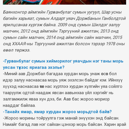
Баянхонгор аймгийн Гурванбулаг сумын уугуул, Шар усны
багийн харьяат, сумын Алдарт уяач Доржбанын Ганболдтой
ярилцсанаа хүргэж байна. 2009 онд сумын Шилдэг залуу
малчин, 2012 онд аймгийн Тэргүүний ажилтан, 2013 онд
сумын сайн малчин, 2014 онд аймгийн сайн малчин, 2015
онд ХХААЯ-ны Тэргүүний ажилтан болсон тэрээр 1978 оны
өвөл төржээ.
-Гурванбулаг сумын хийморилог уяачдын нэг таны морь
уясан түүхээс яриагаа эхэлье?
-Миний аав Доржбал багадаа хурдан морь унаж өссөн бол
идэр залуу наснаасаа морь уяж эхэлсэн байдаг юм. Ийнхүү
хүүхэд наснаасаа өтөл нас хүртлээ хурдан хүлгийн уяа сойлго
тааруулж одтой наадаж явсан аавынхаа үйл хэргийг нь
залгамжилж яваа хүн дээ, би. Аав бас жороо мориор
нааддаг байлаа.
-Танайх ямар, ямар хурдан жороо морьдтой байв?
-Жороо морины тойруулга гэж манай энүүхэн энд байсан.
Намайг багад лав нэг сайхан цэнхэр морь байсан. Харин арай