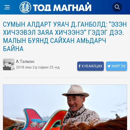
СУМЫН АЛДАРТ УЯАЧ Д.ГАНБОЛД: “ЭЗЭН
ХИЧЭЭВЭЛ ЗАЯА ХИЧЭЭНЭ” ГЭДЭГ ДЭЭ.
МАЛЫН БУЯНД САЙХАН АМЬДАРЧ
БАЙНА
А.Тэлмэн
ХУВААЛЦАХ
ЖИРГЭХ
2018 оны 2-р сарын 23 -нд