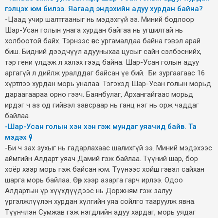
гэлцэх юм билээ. Яагаад эндэхийн адуу хурдан байна?
-Цаад учир шалтгааныг нь мэдэхгүй ээ. Миний бодлоор
Шар-Усан голын унага хурдан байгаа нь угшилтай нь
холбоотой байх. Тэрнээс өвс ургамалдаа байна гэвэл арай
биш. Бидний дээдчүүл адууныхаа цусыг сайн сэлбэснийх,
тэр гени үлдэж л хэлэх гээд байна. Шар-Усан голын адуу
аргагүй л дийлж уралддаг байсан үе бий. Би зургаагаас 16
хүртлээ хурдан морь уналаа. Тэгэхэд Шар-Усан голын морьд
дараагаараа орно гээч. Баянбулаг, Архангайгаас морьд
ирдэг ч аз од гийвэл завсраар нь ганц нэг нь орж чаддаг
байлаа.
-Шар-Усан голын хэн хэн гэж мундаг уяачид байв. Та
мэдэх үү?
-Би ч зах зухыг нь гадарлахаас шалихгүй ээ. Миний мэдэхээс
аймгийн Алдарт уяач Дамий гэж байлаа. Түүний шар, бор
хоёр хээр морь гэж байсан юм. Түүнээс хойш гэвэл сайхан
шарга морь байлаа. Өөр хээр азарга гарч ирлээ. Одоо
Алдартын үр хүүхдүүдээс нь Доржням гэж залуу
үргэлжлүүлэн хурдан хүлгийн уяа сойлго тааруулж явна.
Түүнчлэн Сумжав гэж нэгдлийн адуу хардаг, морь уядаг