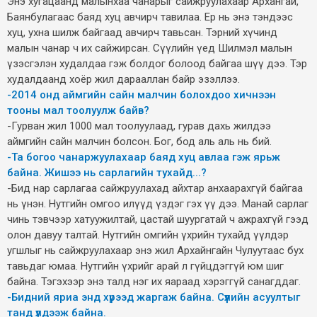
Энэ хугацаанд малынхаа чанарыг сайжруулахаар Архангай,
Баянбулагаас баяд хуц авчирч тавилаа. Ер нь энэ тэндээс
хуц, ухна шилж байгаад авчирч тавьсан. Тэрний хүчинд
малын чанар ч их сайжирсан. Сүүлийн үед Шилмэл малын
үзэсгэлэн худалдаа гэж болдог болоод байгаа шүү дээ. Тэр
худалдаанд хоёр жил дарааллан байр эзэллээ.
-2014 онд аймгийн сайн малчин болохдоо хичнээн
тооны мал тоолуулж байв?
-Гурван жил 1000 мал тоолуулаад, гурав дахь жилдээ
аймгийн сайн малчин болсон. Бог, бод аль аль нь бий.
-Та богоо чанаржуулахаар баяд хуц авлаа гэж ярьж
байна. Жишээ нь сарлагийн тухайд...?
-Бид нар сарлагаа сайжруулахад айхтар анхаарахгүй байгаа
нь үнэн. Нутгийн омгоо илүүд үздэг гэх үү дээ. Манай сарлаг
чинь тэвчээр хатуужилтай, цастай шуургатай ч ажрахгүй гээд
олон давуу талтай. Нутгийн омгийн үхрийн тухайд үүлдэр
угшлыг нь сайжруулахаар энэ жил Архайнгайн Чулуутаас бух
тавьдаг юмаа. Нутгийн үхрийг арай л гүйцдэггүй юм шиг
байна. Тэгэхээр энэ талд нэг их яараад хэрэггүй санагддаг.
-Бидний яриа энд хүрээд жаргаж байна. Сүүлийн асуултыг
танд үлдээж байна.