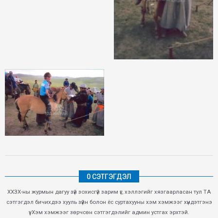
0 СЭТГЭГДЭЛ
ХХЗХ-ны журмын дагуу зүй зохисгүй зарим үг, хэллэгийг хязгаарласан тул ТА
сэтгэгдэл бичихдээ хууль зүйн болон ёс суртахууны хэм хэмжээг хүндэтгэнэ
үү. Хэм хэмжээг зөрчсөн сэтгэгдэлийг админ устгах эрхтэй.