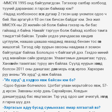
-ММСУХ 1995 онд байгуулагдсан. Тэгэхээр салбар холбоод
түүний дараанаас л гарсан баймаар юм?
-Надад холбооноос өгсөн дугаар 2 гэсэн шар үнэмлэх одоо ч
бий. Яах аргагүй л 93 он гэж бичсэн байдаг юм. Энэ жил
ММСУХ-ны 20 жилийн ой болж байна гэхээр нь би бас
гайхаад л байна. Намайг тэргүүн болж байхад холбоо тамга
тэмдэгтэй байсан. Тухайн үедээ уяачдаасаа хандив
цуглуулж, наашаа цаашаа наадамд явахад бензин тос өгөх
жишээтэй. Тэгээд ойр зуурын овооны наадмаа л зохион
байгуулдаг байлаа. Бололцоо ч байгаагүй дээ. Гэхдээ миний
үед манайхан сайн уралдсан. Улаангомын даншигаас түрүү,
Ханхөхийн тахилгаас түрүү авч байлаа. Сүүлд нуурын хөвөөнд
болсон 2011 оны даншгаас дөнөн морь есөд ирлээ. Хархорин
руу анхны “Их хурд”-д явж байлаа.
-“Их хурд”-д хэдүүлээ явж байсан юм бэ?
-Одоо бурхан болчихлоо. Цогбат улаан морьтойгоо явж, 57-
д ирсэн. Завханы хоёр дахь Сархайрхан, Ховдын
даншигуудад бас явцгаасан. Тэр үед одоо шиг ачихгүй, хөтлөөд
л гарна шүү дээ.
-Хяргасын адуу бусад сумынхаас ямар ялгаатай вэ?