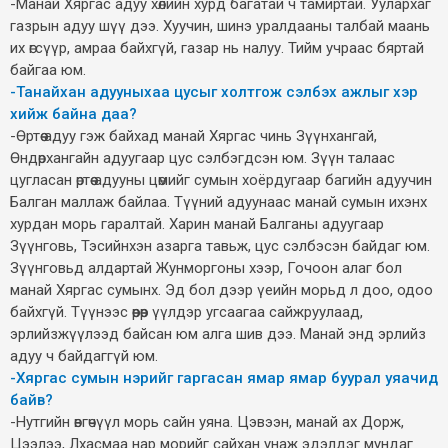
-Манай Хяргас адуу хөлийн хурд багатай ч тамиртай. Уулархаг
газрын адуу шүү дээ. Хуучин, шинэ уралдааны талбай маань
их өгсүүр, амраа байхгүй, газар нь налуу. Тийм учраас бяртай
байгаа юм.
-Танайхан адууныхаа цусыг холтгож сэлбэх ажлыг хэр
хийж байна даа?
-Өртөө адуу гэж байхад манай Хяргас чинь Зүүнхангай,
Өндөрхангайн адуугаар цус сэлбэгдсэн юм. Зүүн талаас
цугласан өртөө адууны цөмийг сумын хоёрдугаар багийн адуучин
Балган маллаж байлаа. Түүний адуунаас манай сумын ихэнх
хурдан морь гаралтай. Харин манай Балганы адуугаар
Зүүнговь, Тэсийнхэн азарга тавьж, цус сэлбэсэн байдаг юм.
Зүүнговьд алдартай Жунморгоны хээр, Гочоон алаг бол
манай Хяргас сумынх. Эд бол дээр үеийн морьд л доо, одоо
байхгүй. Түүнээс өөрөөр үүлдэр угсаагаа сайжруулаад,
эрлийзжүүлээд байсан юм алга шив дээ. Манай энд эрлийз
адуу ч байдаггүй юм.
-Хяргас сумын нэрийг гаргасан ямар ямар буурал уяачид
байв?
-Нутгийн өвгөчүүл морь сайн уяна. Цэвээн, манай ах Дорж,
Цээлээ, Лхасмаа нар морийг сайхан унаж эдэлдэг мундаг