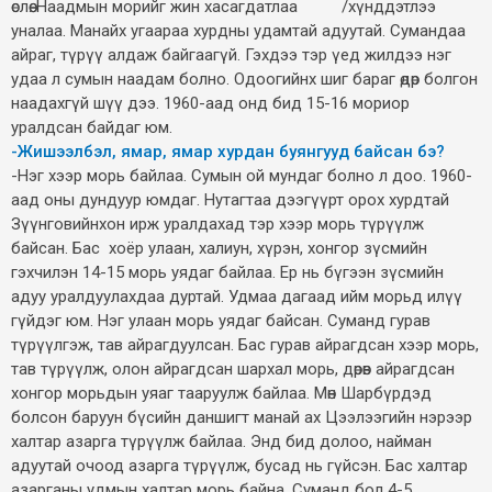
өслөө. Наадмын морийг жин хасагдатлаа /хүнддэтлээ
уналаа. Манайх угаараа хурдны удамтай адуутай. Сумандаа
айраг, түрүү алдаж байгаагүй. Гэхдээ тэр үед жилдээ нэг
удаа л сумын наадам болно. Одоогийнх шиг бараг өдөр болгон
наадахгүй шүү дээ. 1960-аад онд бид 15-16 мориор
уралдсан байдаг юм.
-Жишээлбэл, ямар, ямар хурдан буянгууд байсан бэ?
-Нэг хээр морь байлаа. Сумын ой мундаг болно л доо. 1960-
аад оны дундуур юмдаг. Нутагтаа дээгүүрт орох хурдтай
Зүүнговийнхон ирж уралдахад тэр хээр морь түрүүлж
байсан. Бас хоёр улаан, халиун, хүрэн, хонгор зүсмийн
гэхчилэн 14-15 морь уядаг байлаа. Ер нь бүгээн зүсмийн
адуу уралдуулахдаа дуртай. Удмаа дагаад ийм морьд илүү
гүйдэг юм. Нэг улаан морь уядаг байсан. Суманд гурав
түрүүлгэж, тав айрагдуулсан. Бас гурав айрагдсан хээр морь,
тав түрүүлж, олон айрагдсан шархал морь, дөрөв айрагдсан
хонгор морьдын уяаг тааруулж байлаа. Мөн Шарбүрдэд
болсон баруун бүсийн даншигт манай ах Цээлээгийн нэрээр
халтар азарга түрүүлж байлаа. Энд бид долоо, найман
адуутай очоод азарга түрүүлж, бусад нь гүйсэн. Бас халтар
азарганы удмын халтар морь байна. Суманд бол 4-5