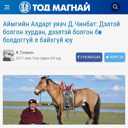
Аймгийн Алдарт уяач Д.Чинбат: Дэлтэй
болгон хурдан, дээлтэй болгон бөх
болдоггүй л байхгүй юу
А.Тэлмэн
ХУВААЛЦАХ
ЖИРГЭХ
2017 оны 10-р сарын 04 -нд