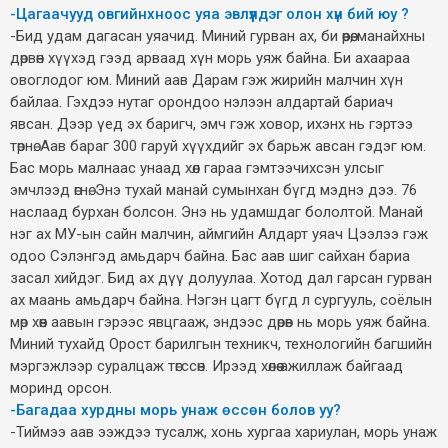
-Цагаачууд овгийнхноос уяа эвлүүлдэг олон хүн бий юу ?
-Бид удам дагасан уяачид. Миний гурван ах, би өөрөө, манайхны
дөрвөн хүүхэд гээд арваад хүн морь уяж байна. Би ахаараа
овоглодог юм. Миний аав Дарам гэж жирийн малчин хүн
байлаа. Гэхдээ нутаг орондоо нэлээн алдартай бариач
явсан. Дээр үед эх баригч, эмч гэж ховор, ихэнх нь гэртээ
төрнө. Аав бараг 300 гаруй хүүхдийг эх барьж авсан гэдэг юм.
Бас морь малнаас унаад хөл гараа гэмтээчихсэн улсыг
эмчлээд өгнө. Энэ тухай манай сумынхан бүгд мэднэ дээ. 76
наслаад бурхан болсон. Энэ нь удамшдаг бололтой. Манай
нэг ах МУ-ын сайн малчин, аймгийн Алдарт уяач Цээлээ гэж
одоо Сэлэнгэд амьдарч байна. Бас аав шиг сайхан бариа
засал хийдэг. Бид ах дүү долуулаа. Хотод дал гарсан гурван
ах маань амьдарч байна. Нэгэн цагт бүгд л сургууль, соёлын
мөр хөөн аавын гэрээс явцгааж, эндээс дөрөв нь морь уяж байна.
Миний тухайд Орост барилгын техникч, технологийн багшийн
мэргэжлээр суралцаж төгссөн. Ирээд хөлөө ажиллаж байгаад
моринд орсон.
-Багадаа хурдны морь унаж өссөн болов уу?
-Тиймээ аав ээждээ тусалж, хонь хургаа хариулан, морь унаж