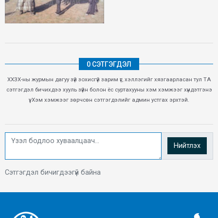
0 СЭТГЭГДЭЛ
ХХЗХ-ны журмын дагуу зүй зохисгүй зарим үг, хэллэгийг хязгаарласан тул ТА
сэтгэгдэл бичихдээ хууль зүйн болон ёс суртахууны хэм хэмжээг хүндэтгэнэ
үү. Хэм хэмжээг зөрчсөн сэтгэгдэлийг админ устгах эрхтэй.
Нийтлэх
Сэтгэгдэл бичигдээгүй байна