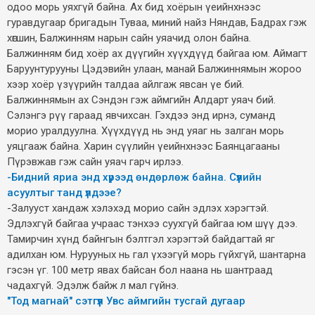
одоо морь уяхгүй байна. Ах бид хоёрын үеийнхнээс
гуравдугаар бригадын Туваа, миний найз Няндав, Бадрах гэж
хөгшин, Балжинням нарын сайн уяачид олон байна.
Балжинням бид хоёр ах дүүгийн хүүхдүүд байгаа юм. Аймагт
Баруунтурууны Цэдэвийн улаан, манай Балжиннямын жороо
хээр хоёр үзүүрийн талдаа айлгаж явсан үе бий.
Балжиннямын ах Сэндэн гэж аймгийн Алдарт уяач бий.
Сэлэнгэ рүү гараад явчихсан. Гэхдээ энд ирнэ, суманд
морио уралдуулна. Хүүхдүүд нь энд уяаг нь залган морь
уяцгааж байна. Харин сүүлийн үеийнхнээс Баянцагааны
Пүрэвжав гэж сайн уяач гарч ирлээ.
-Бидний яриа энд хүрээд өндөрлөж байна. Сүүлийн
асуултыг танд үлдээе?
-Залууст хандаж хэлэхэд морио сайн эдлэх хэрэгтэй.
Эдлэхгүй байгаа учраас тэнхээ суухгүй байгаа юм шүү дээ.
Тамирчин хүнд байнгын бэлтгэл хэрэгтэй байдагтай яг
адилхан юм. Нурууных нь гал үхээгүй морь гүйхгүй, шантарна
гэсэн үг. 100 метр явах байсан бол наана нь шантраад
чадахгүй. Эдэлж байж л мал гүйнэ.
"Тод магнай" сэтгүүл Увс аймгийн тусгай дугаар