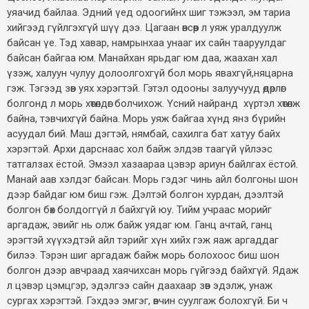
уяачид байлаа. Эдний үед одоогийнх шиг тэжээл, эм тариа
хийгээд гүйлгэхгүй шүү дээ. Цагаан өвсөөр л уяж уралдуулж
байсан үе. Тэд хавар, намрынхаа унааг их сайн тааруулдаг
байсан байгаа юм. Манайхан ярьдаг юм даа, жаахан хал
үзэж, халуун чулуу долоолгохгүй бол морь явахгүй,няцарна
гэж. Тэгээд зөв уях хэрэгтэй. Гэтэл одооны залуучууд өдөрлөг
болгонд л морь хөтөлдөг болчихож. Үсний найранд хүртэл хөтөлж
байна, тэвчихгүй байна. Морь уяж байгаа хүнд янз бүрийн
асуудал бий. Маш дэгтэй, нямбай, сахилга бат хатуу байх
хэрэгтэй. Архи дарснаас хол байж элдэв таагүй үйлээс
татгалзах ёстой. Эмээл хазаараа цэвэр ариун байлгах ёстой.
Манай аав хэлдэг байсан. Морь гэдэг чинь айл болгоны шон
дээр байдаг юм биш гэж. Дэлтэй болгон хурдан, дээлтэй
болгон бөх болдоггүй л байхгүй юу. Тийм учраас морийг
аргадаж, эвийг нь олж байж уядаг юм. Ганц ачтай, ганц
эрэгтэй хүүхэдтэй айл тэрийг хүн хийх гэж яаж аргаддаг
билээ. Тэрэн шиг аргадаж байж морь болохоос биш шон
болгон дээр авчраад хаячихсан морь гүйгээд байхгүй. Ядаж
л цэвэр цэмцгэр, эдэлгээ сайн даахаар зөв эдэлж, унаж
сургах хэрэгтэй. Гэхдээ эмгэг, өвчин суулгаж болохгүй. Би ч