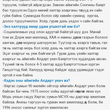
түрүүлж, тоймгүй айрагдсан. Завхан аймгийн Сонгины баярт
бас түрүүлсэн.Одоо миний халтар азарганы төлүүд их сайн
гүйж байна. Сумандаа болон ойр хавийн суманд зургаа,
долоо түрүүлчихлээ. Хоёр, гурав дахь үедээ ч сайн байгаа.
-Энэ халтрууд ямар удам угшилтай юм бэ?
-Социализмын үед олон адуутай байхгүй шүү дээ. Манай
том ах Дорж мал маллаад, ХАА-н яамны дөрвөн газрын болзол
хангаж, дөнөн мориор шагнуулсан. Түүгээр нь азарга тавьж, гал
төл нь халтар морь бол хоёр дахь нь халтар азарга байгаа юм.
Эцэг азаргыг нь уяж байгаагүй. Гурав дахь үеийн халтар
азаргыг нь аймгийн Алдарт уяач Баяртогтох худалдаж авсан.
Түүний төл нь болох 4-5 халтар адуу Баяртогтохын хүргэн
Ганцогтод бий. Халхууд яриад байдаг хурд удамшдаг гэдэг
ортой л юм байна.
-Хэдэн оны аймгийн Алдарт уяач вэ?
-Хяргас сумын 90 жилийн ойгоор аймгийн Алдарт уяач болж
байсан. Би чинь 1975 оноос хойш адуутай нөхөрлөж яваа хүн.
Морь уяхын сацуу Хяргас сумын МСУХ-ны даргаар ажиллаж
байлаа. Анхны тэргүүн нь гурван жил ажиллаад өөд болж, би
1996 оноос саяхныг хүртэл ажилласан.