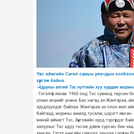
Увс аймгийн Сагил сумын уяачдын холбооны
хүргэж байна.
-Адууны өлгий Тэс нутгийн хүү хурдан морин
-Тэгэлгүй яахав. 1960 онд Тэс суманд төрсөн 
улаан морийг унана. Бас нагац ах Жангараа, а
хурдлуулдаг байлаа. Жангараа ах олон жил аймаг
байгаад, морины ажилд тусалж, цэрэгт явсан.
манай аймагт Тэс, Зүүнговийн хурд тэргүүлдэг ба
халууныг Тэс адуу тэсэж давж сурсан, бие хаа,
хөнгөн. Гэтэл хангайн сумдад зундаа сэрүүхэн