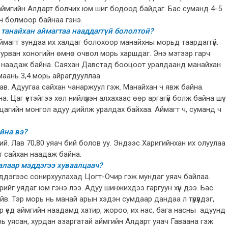
 аймгийн Алдарт болчих юм шиг бодоод байдаг. Бас суманд 4-5
ч болмоор байнаа гэнэ.
а танайхан аймагтаа нааддаггүй бололтой?
. Аймагт зундаа их халдаг болохоор манайхны морьд таардаггүй.
р, гурван хоногийн өмнө очвол морь харшдаг. Энэ мэтээр гарч
ар наадаж байна. Саяхан Давстад бооцоот уралдаанд манайхан
 маань 3,4 морь айрагдууллаа.
в. Адуугаа сайхан чанаржуул гэж. Манайхан ч явж байна.
 Цаг үетэйгээ хөл нийлүүлэн алхахаас өөр аргагүй болж байна шүү
цагийн монгол адуу дийлж уралдах байхаа. Аймагт ч, суманд ч
йна вэ?
бий. Лав 70,80 уяач бий болов уу. Эндээс Харигийнхан их олуулаа
т сайхан наадаж байна.
алаар мэддэгээ хуваалцаач?
эддэгээс сонирхуулахад Цогт-Очир гэж мундаг уяач байлаа.
йг уядаг юм гэнэ лээ. Адуу шинжихдээ гаргуун хүн дээ. Бас
в. Тэр морь нь манай арын хэдэн сумдаар дандаа л түрүүлдэг,
р үед аймгийн наадамд хатир, жороо, их нас, бага насны адуунд
рь уясан, хурдан азаргатай аймгийн Алдарт уяач Гаваана гэж