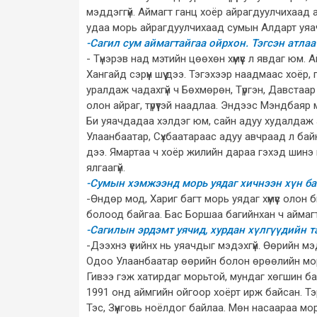
мэддэггүй. Аймагт ганц хоёр айрагдуулчихаад
удаа морь айрагдуулчихаад сумын Алдарт уяа
-Сагил сум аймагтайгаа ойрхон. Тэгсэн атла
- Түнэрэв над мэтийн цөөхөн хүмүүс л явдаг юм
Хангайд сэрүүн шүү дээ. Тэгэхээр наадмаас хоё
уралдаж чадахгүй ч Бөхмөрөн, Түргэн, Давста
олон айраг, түрүүтэй наадлаа. Эндээс Мэндбаяр
Би уяачдадаа хэлдэг юм, сайн адуу худалдаж а
Улаанбаатар, Сүхбаатараас адуу авчраад л байна.
дээ. Ямартаа ч хоёр жилийн дараа гэхэд шинэ 
ялгаагүй.
-Сумын хэмжээнд морь уядаг хичнээн хүн ба
-Өндөр мод, Хариг багт морь уядаг хүмүүс олон 
болоод байгаа. Бас Боршаа багийнхан ч аймаг
-Сагилын эрдэмт уячид, хурдан хүлгүүдийн т
-Дээхнэ үеийнх нь уяачдыг мэдэхгүй. Өөрийн м
Одоо Улаанбаатар өөрийн болон өрөөлийн мори
Гивээ гэж хатирдаг морьтой, мундаг хөгшин бай
1991 онд аймгийн ойгоор хоёрт ирж байсан. Тэ
Тэс, Зүүнговь ноёлдог байлаа. Мөн насаараа мо