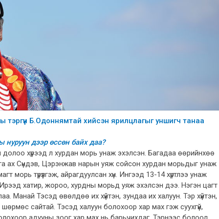
 тэргүүн Б.Одоннямтай хийсэн ярилцлагыг уншигч танаа
ы нуруун дээр өссөн байх даа?
би долоо хүрээд л хурдан морь унаж эхэлсэн. Багадаа өөрийнхөө
вга ах Сүндэв, Цэрэнжав нарын уяж сойсон хурдан морьдыг унаж
т морь түрүүлгэж, айрагдуулсан хүн. Ингээд 13-14 хүртлээ унаж
 Ирээд хатир, жороо, хурдны морьд уяж эхэлсэн дээ. Нэгэн цагт
йлаа. Манай Тэсэд өвөлдөө их хүйтэн, зундаа их халуун. Тэр хүйтэн,
 шөрмөс сайтай. Тэсэд халуун болохоор хар мах гэж суухгүй,
 болохоор адууны зоог хар мах нь барьчихдаг. Тэрнээс болоод