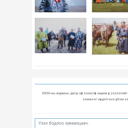
ХХЗХ-ны журмын дагуу зүй зохисгүй зарим үг, хэллэгий
хэмжээг хүндэтгэнэ үү. Хэм 