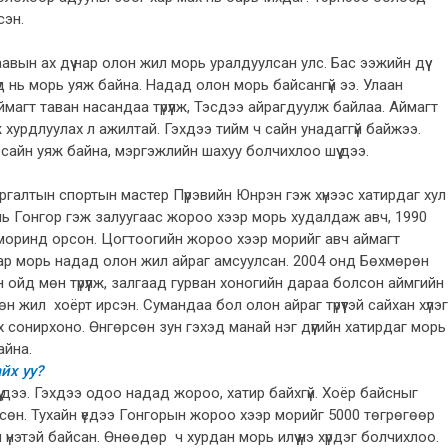
сэн.
вын ах дүү нар олон жил морь уралдуулсан улс. Бас ээжийн дүү
үд нь морь уяж байна. Надад олон морь байсангүй ээ. Улаан
магт таван насандаа түрүүлж, Тэсдээ айрагдуулж байлаа. Аймагт
ж хурдлуулах л ажилтай. Гэхдээ тийм ч сайн унадаггүй байжээ.
ч сайн уяж байна, мэргэжлийн шахуу болчихлоо шүү дээ.
ргалтын спортын мастер Пүрэвийн Юнрэн гэж хүнээс хатирдаг хул
 нь Гонгор гэж залуугаас жороо хээр морь худалдаж авч, 1990
үй моринд орсон. Цогтоогийн жороо хээр морийг авч аймагт
о хар морь надад олон жил айраг амсуулсан. 2004 онд Бөхмөрөн
н ойд мөн түрүүлж, залгаад гурван хоногийн дараа болсон аймгийн
н жил хоёрт ирсэн. Сумандаа бол олон айраг түрүүтэй сайхан хүлэг
 сонирхоно. Өнгөрсөн зун гэхэд манай нэг дүүгийн хатирдаг морь
байна.
йх уу?
үү дээ. Гэхдээ одоо надад жороо, хатир байхгүй. Хоёр байсныг
хсөн. Тухайн үедээ Гонгорын жороо хээр морийг 5000 төгрөгөөр
нэтэй байсан. Өнөөдөр ч хурдан морь илүү үнэ хүрдэг болчихлоо.