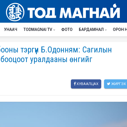
УНААЧ
TODMAGNAI TV
ФОТО
БАРДАМНАЛ
ОРОН 
ооны тэргүүн Б.Одонням: Сагилын
бооцоот уралдааны өнгийг
ХУВААЛЦАХ
ЖИРГЭХ