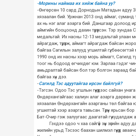
-Морины наймаа их хийж байна уу?
-Өнгөрсөн 10 сард Дорнодын Матадын адуу Зав
хязаалан бий. Уржнан 2013 онд аймаг, суманд тус
ах нь нэг алаг азарга бий. Даншгаар долоод и
аймгийн бооцоонд дахин түрүүлсэн. Тэр зундаа Са
медальтай. Их насны 12-13 медальтай улаан м
айрагдаж, түрүүлж, аймагт айрагдаж байсан жо
байгаа Сагилын залууд угшилтай гүү, бөөсөгтэ
1990 онд их насны хээр морь аймагт, Сагилд т
тоог нь бодоод өгчихдөг юм. Зарлаа гэдэг чи
амьдралтай байсан бол тэр болгон зараад байх
байгаа хүн дээ.
-
Сагилд Тэс адуутайгаа ирсэн байлгүй?
-Тэгсэн. Одоо Тэс угшлын гүүнүүдээс сайхан уна
Өндөрхангайгаас халиун алаг азарга дөрвөн жили
хязаалан Өндөрхангайн азарганы төл байгаа юм
угшилтай хээр азарга тавьсан. Түрүүн ярьсан б
Бат-Очир гэж залуугаас даагатай гүү худалдаж а
Гэхдээ одоо ч хаа сайгүй зүүн зүгийн адуу д
жилийн урьд Тэсээс баахан шилмэл гүүнүүд аваач