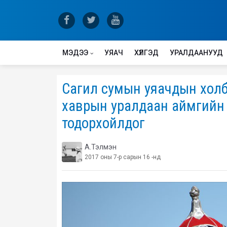
МЭДЭЭ
УЯАЧ
ХҮЛГЭД
УРАЛДААНУУД
Сагил сумын уяачдын холб
хаврын уралдаан аймгийн 
тодорхойлдог
А.Тэлмэн
2017 оны 7-р сарын 16 -нд