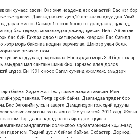
хан сумаас авсан. Энэ жил наадамд үзэх санаатай. Бас нэг бор
 тус түрүүллээ. Даагандаа нэг хүрэл,10 алт авсан адуу даа. Үүний
рж, дараа жил нь Сагилд болсон бооцоот уралдаанд түрүүлээд,
гилд бас түрүүлээд, хязааландаа дахиад түрүүлсэн. Нийт 7-8 алтан
орь бас бий. Гэхдээ одоо ч хөгширсөөн, хөөрхий. Бас Сагилд
роо хээр морь байснаа ноднин зарчихлаа. Шинээр уяач болж
й мориноос өгчихсөн юм.
ус тус айрагдуулаад зарчихлаа. Нэг хурдан морь 3-4 бод гэхээр
нь амьдрал мал сайтайн шинж биз. Тэрнээс өлөв долов
гүй шүү дээ. Би 1991 оноос Сагил суманд ажиллаж, амьдарч
га гарч байна. Хэдэн жил Тэс угшлын азарга тавьсан. Мөн
йн урд тавилаа. Төлүүд сүрхий байна. Даагандаа түрүүлдэг бор
. Бас Зүүнговийн улсын аварга Дамдинсүрэн гэж хүний адууны
ор алаг хавчиг азарганы эх нь мөн л Тэс угшилтай. 2011 онд Жавы
всан юм. Тэр даага надад олон айрагдаж, түрүүллээ.
авамгайлах хандлагатай болчихлоо. Сүхбаатарынхан 20,30-аад
сан гэдэг юм. Тэдний цус л байгаа байхаа. Сүхбаатар, Дорнод,