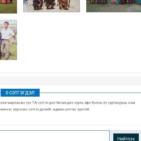
0 СЭТГЭГДЭЛ
г хязгаарласан тул ТА сэтгэгдэл бичихдээ хууль зүйн болон ёс суртахууны хэм
хэмжээг зөрчсөн сэтгэгдэлийг админ устгах эрхтэй.
Нийтлэх