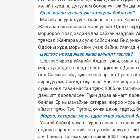
хөлийн хурд нь дутуу юм болов уу гэж би дүгнэ
-Ер нь хэдэн үеэрээ уяа эвлүүлж байна вэ?
-Манай аав уралдуулж байсан нь цөөн. Харин аа
Жангараа ах насаараа морь уясан. Одоо ч хүүхдү
мориороо л хэд хэдэн удаа сайхан наадсан. Ай
түрүүлэхэд Жангараа ах уяж сойсон юм. Бид уна
Одооны хүүхдүүд морь сайн унаж байна. Уяачид 
-Цэргээс ирээд ямар ямар амжилт гаргав?
-Цэргээс ирээд аймгийн Алдарт уяач, эмнэг су
морь худалдаж аваад Тэсэд түрүүлгэлээ. Дараа
онд Сагилын ойд түрүүлгэснээр эргэлт буцалтг
айрагдуулж, Сагилд түрүүлгэлээ. Бас нэг жоро
сумын ойд таван настай түрүүлж, 2005 он Сагилы
даншигт дөрөвлөсөн. Түүний дараа аймагт дөрвө
байлаа. Ер нь манайхан хатираа, жороо морь их
аймагт түрүүлж, Тэс, Түргэнд очиж дахин түрүүлээд 
-Жороо, хатирдаг морь одоо ямар ханштай ба
-Үнэтэй байлгүй яахав. Гурван саяас л эхэлнэ ш
ноднин зараад, нэгийг нь нутгийн залууд өгчи
авч байлаа. Тэгэхэд мотоцикль 8400 төгрөгийн ү