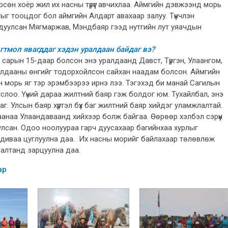
өрсөн хоёр жил их насны түрүүг авчихлаа. Аймгийн дэвжээнд морь
г тооцдог бол аймгийн Алдарт авахаар залуу. Түүнчлэн
агдуулсан Мягмаржав, Мэндбаяр гээд нутгийн лут уяачдын
гтмол явагддаг хэдэн уралдаан байдаг вэ?
сарын 15-даар болсон энэ уралдаанд Давст, Түргэн, Улаангом,
алдааны өнгийг тодорхойлсон сайхан наадам болсон. Аймгийн
ан морь яг тэр эрэмбээрээ ирнэ лээ. Тэгэхэд би манай Сагилын
гслоо. Үүний дараа жилтний баяр гэж болдог юм. Тухайлбал, энэ
г. Улсын баяр хүртэл бүх баг жилтний баяр хийдэг уламжлалтай.
 Улаандаваанд хийхээр болж байгаа. Өөрөөр хэлбэл сэрүүн
уулсан. Одоо ноолуураа гарч дуусахаар багийнхаа хурлыг
андиваа цуглуулна даа. Их насны морийг байлахаар төлөвлөж
улалтанд зарцуулна даа.
ар