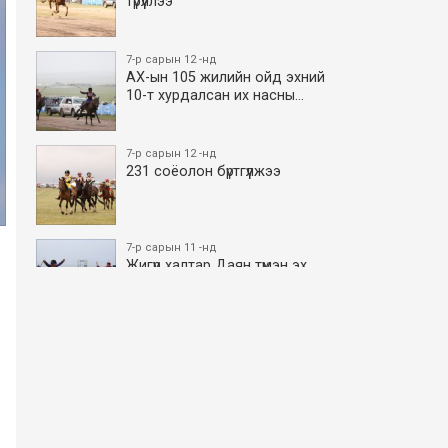
түрүүллээ
7-р сарын 12 -нд
АХ-ын 105 жилийн ойд эхний
10-т хурдалсан их насны…
7-р сарын 12 -нд
231 соёолон бүртгүүлжээ
7-р сарын 11 -нд
Жигүүр халтар Даян түмэн эх
боллоо
7-р сарын 11 -нд
АХ-ын 105 жилийн ойд эхний
10-т хурдалсан азаргану…
7-р сарын 11 -нд