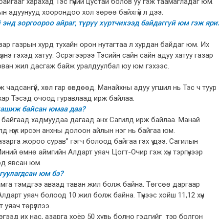
айгааг харахад Тэс гүүний цустай болов уу гэж таамагладаг юм.
арын адуунууд хоорондоо хол зөрөө байхгүй л дээ.
 энд зоргоороо айраг, түрүү хүртчихээд байдаггүй юм гэж яри
ар газрын хурд тухайн орон нутагтаа л хурдан байдаг юм. Их
үлнэ гэхэд хатуу. Эсрэгээрээ Тэсийн сайн сайн адуу хатуу газар
гурван жил дасгаж байж уралдуулбал юу юм гэхээс.
ж чадсангүй, хөл гар өвдөөд. Манайхны адуу угшил нь Тэс ч туур
хар Тэсэд очоод гуравлаад ирж байлаа.
хашиж байсан юмаа даа?
 байгаад хадмуудаа дагаад анх Сагилд ирж байлаа. Манай
лд нүүж ирсэн анхны долоон айлын нэг нь байгаа юм.
азарга жороо сурав” гэгч болоод байгаа гэх үү дээ. Сагилын
иний өмнө аймгийн Алдарт уяач Цогт-Очир гэж хүн тэргүүнээр
эд явсан юм.
гуулагдсан юм бэ?
 тамга тэмдгээ аваад таван жил болж байна. Төгсөө даргаар
дарт уяач болоод 10 жил болж байна. Түүнээс хойш 11,12 хүн
уяач төрүүллээ.
гээд их нас, азарга хоёр 50 хувь болно гэдгийг тэр болгон