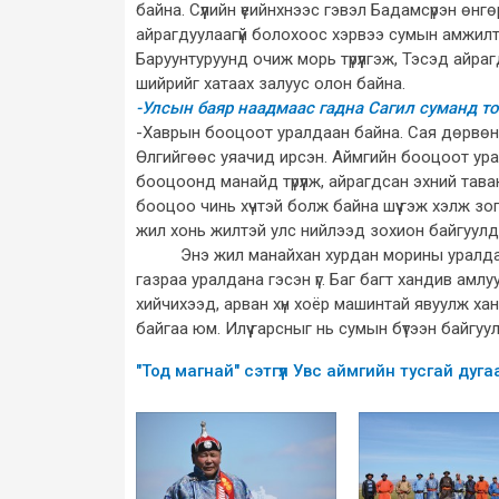
байна. Сүүлийн үеийнхнээс гэвэл Бадамсүрэн өнг
айрагдуулаагүй болохоос хэрвээ сумын амжилты
Баруунтуруунд очиж морь түрүүлгэж, Тэсэд айр
шийрийг хатаах залуус олон байна.
-Улсын баяр наадмаас гадна Сагил суманд то
-Хаврын бооцоот уралдаан байна. Сая дөрвөн 
Өлгийгөөс уяачид ирсэн. Аймгийн бооцоот ур
бооцоонд манайд түрүүлж, айрагдсан эхний тав
бооцоо чинь хүчтэй болж байна шүү гэж хэлж зо
жил хонь жилтэй улс нийлээд зохион байгуулда
Энэ жил манайхан хурдан морины уралдаанаа
газраа уралдана гэсэн үг. Баг багт хандив амл
хийчихээд, арван хүн хоёр машинтай явуулж х
байгаа юм. Илүү гарсныг нь сумын бүтээн байгу
"Тод магнай" сэтгүүл Увс аймгийн тусгай дуга