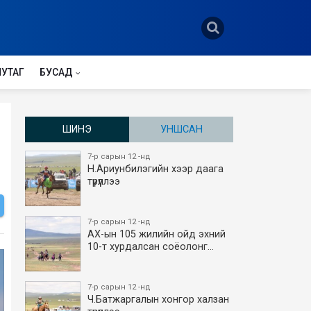
НУТАГ
БУСАД
ШИНЭ
УНШСАН
7-р сарын 12 -нд
Н.Ариунбилэгийн хээр даага
түрүүллээ
7-р сарын 12 -нд
АХ-ын 105 жилийн ойд эхний
10-т хурдалсан соёолонг…
7-р сарын 12 -нд
Ч.Батжаргалын хонгор халзан