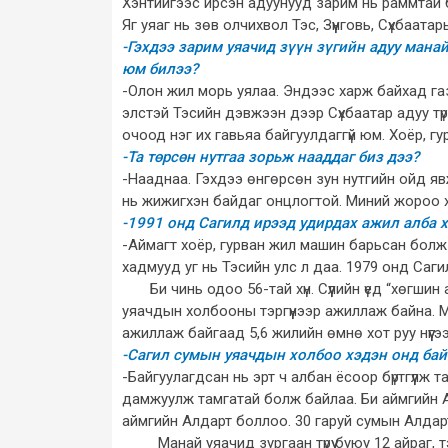
Хэнтийгээс ирсэн адуунууд зарим нь раммтай б
Яг уяаг нь зөв олчихвол Тэс, Зүүнговь, Сүхбаат
-Гэхдээ зарим уяачид зүүн зүгийн адуу манай
юм билээ?
-Олон жил морь уялаа. Эндээс харж байхад газ
элстэй Тэсийн дэвжээн дээр Сүхбаатар адуу түрү
очоод нэг их гавьяа байгуулдаггүй юм. Хоёр, 
-Та төрсөн нутгаа зорьж нааддаг биз дээ?
-Нааднаа. Гэхдээ өнгөрсөн зун нутгийн ойд яв
нь жижигхэн байдаг онцлогтой. Миний жороо 
-1991 онд Сагилд ирээд удирдах ажил алба 
-Аймагт хоёр, гурван жил машин барьсан болж
хадмууд уг нь Тэсийн улс л даа. 1979 онд Саги
Би чинь одоо 56-тай хүн. Сүүлийн үед “хөгшин 
уяачдын холбооны тэргүүнээр ажиллаж байна. М
ажиллаж байгаад 5,6 жилийн өмнө хот руу нүүгэ
-Сагил сумын уяачдын холбоо хэдэн онд бай
-Байгуулагдсан нь эрт ч албан ёсоор бүртгүүлж
дамжуулж тамгатай болж байлаа. Би аймгийн Ал
аймгийн Алдарт боллоо. 30 гаруй сумын Алдарт 
Манай уяачид зургаан түрүү буюу 12 айраг, тэ