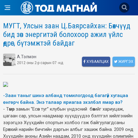
МУГТ, Улсын заан Ц.Баярсайхан: Бөхчүүд
бид зөв энергитэй болохоор ажил үйлс
өөдрөг, бүтэмжтэй байдаг
А.Тэлмэн
ХУВААЛЦАХ
ЖИРГЭХ
2012 оны 2-р сарын 07 -нд
-Заан таныг шинэ албанд томилогдоод багагүй хугацаа
өнгөрч байна. Энэ талаар яриагаа эхэлбэл ямар вэ?
- Төмөр замын “Есөн туг” клубын үндэсний бөхийг хариуцаж,
цагаан сар, улсын наадмаар хүүхдүүдээ бэлтгэл хийлгэхийн
зэрэгцээ Хүүхдийн спортын холбоо гэж байгуулагдсаны
Ерөнхий нарийн бичгийн даргын албыг хашиж байна. 2009 онд
Хүүхдийн анхны Азийн наадам, 2010 онд хүүхдийн олимпийн