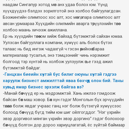
наадам Сингапур хотод мөн анх удаа болох юм. Үүнд
хүүхдүүдээ бэлдэх зорилготой энэ холбоо байгуулагдсан.
Бээжингийн олимпоос хос алт, хос мөнгө, пара олимпоос алт
авсан урмаараа Хүүхдийн олилмийн аварга төрүүлэхийн төлөө
холбоо маань хичээж ажиллана.
Ер нь хүүхдийн төлөө юм хийж байхад бүтэмжтэй сайхан юмаа.
Уулзсан байгууллага компани, хүмүүс аль болох бүтэх
талаас нь бид ингэж чадахгүй ч гэсэн өөрийнхөө бараа
материалаар тусалъя, энэ тэмцээнийг чинь нэрэмжит
болгоод тэр хүнтэй нь холбож уулзуулж өгье гээд ажил
бүтэмжтэй байдаг.
-Ганцхан биеийн хүчтэй бус билиг оюуны хүчтэй гэдгээ
харуулж бизнест амжилттай яваа бөхчүүд олон бий. Таны
хувьд ямар бизнес эрхэлж байгаа вэ?
-Манай бөхчүүд ер нь мэдрэмжтэй. Хань ижлээ гомдоож
байсан бөх маш ховор. Бөх хүн гэдэг Монголын бүх эрчүүдийн
төлөөлөл болж явдаг учраас ганц нэг болж бүтэхгүй хүмүүсээс
болоод бөхчүүд бүгд тийм юм шиг ойлгогддог. “Нэг үхрийн
эвэр доргивол мянган үхрийн эвэр доргино” гэдэг болохоор
бөхчүүд болгон дор дороо хариуцлагатай, ёс зүйтэй баймаар