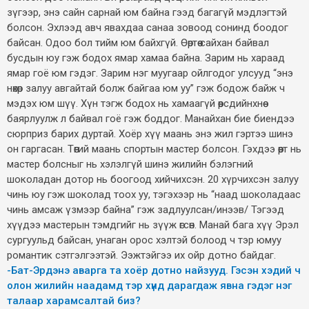
зүгээр, энэ сайн сарнай юм байна гээд багагүй мэдлэгтэй
болсон. Эхлээд авч явахдаа санаа зовоод сонинд боодог
байсан. Одоо бол тийм юм байхгүй. Өөртөө сайхан байвал
бусдын юу гэж бодох ямар хамаа байна. Зарим нь хараад
ямар гоё юм гэдэг. Зарим нэг муугаар ойлгодог улсууд “энэ
нөхөр залуу авгайтай болж байгаа юм уу” гэж бодож байж ч
мэдэх юм шүү. Хүн тэгж бодох нь хамаагүй өөрсдийнхнөө
баярлуулж л байвал гоё гэж боддог. Манайхан бие биендээ
сюрприз барих дуртай. Хоёр хүү маань энэ жил гэртээ шинэ
он гаргасан. Төөгий маань спортын мастер болсон. Гэхдээ өөрт нь
мастер болсныг нь хэлэлгүй шинэ жилийн бэлэгний
шоколадан дотор нь боогоод хийчихсэн. 20 хүрчихсэн залуу
чинь юу гэж шоколад тоох уу, тэгэхээр нь “наад шоколадаас
чинь амсаж үзмээр байна” гэж задлуулсан/инээв/ Тэгээд
хүүдээ мастерын тэмдгийг нь зүүж өгсөн. Манай бага хүү Эрэл
сургуульд байсан, унаган орос хэлтэй болоод ч тэр юмуу
романтик сэтгэлгээтэй. Ээжтэйгээ их ойр дотно байдаг.
-Бат-Эрдэнэ аварга та хоёр дотно найзууд. Гэсэн хэдий ч
олон жилийн наадамд тэр хүнд дарагдаж явна гэдэг нэг
талаар харамсалтай биз?