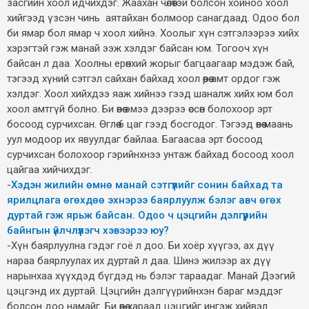
засгийн хоол идчихдэг. Жаахан чөлөөтэй болсон хойноо хоол
хийгээд үзсэн чинь аятайхан болмоор санагдаад. Одоо бол
би ямар бол ямар ч хоол хийнэ. Хоолыг хүн сэтгэлээрээ хийх
хэрэгтэй гэж манай ээж хэлдэг байсан юм. Тогооч хүн
байсан л даа. Хоолны ерөнхий жорыг багцаагаар мэдэж бай,
тэгээд хүний сэтгэл сайхан байхад хоол өөрөө амт ордог гэж
хэлдэг. Хоол хийхдээ яаж хийнээ гээд шаналж хийх юм бол
хоол амтгүй болно. Би өвөө эмээ дээрээ өссөн болохоор эрт
босоод сурчихсан. Өглөө 6 цаг гээд босгодог. Тэгээд өвөө маань
уул модоор их явуулдаг байлаа. Багаасаа эрт босоод
сурчихсан болохоор гэрийнхнээ унтаж байхад босоод хоол
цайгаа хийчихдэг.
-
Хэдэн жилийн өмнө манай сэтгүүлийг сонин байхад та
ярилцлага өгөхдөө эхнэрээ баярлуулж бэлэг авч өгөх
дуртай гэж ярьж байсан. Одоо ч цэцгийн дэлгүүрийн
байнгын үйлчлүүлэгч хэвээрээ юу?
-Хүн баярлуулна гэдэг гоё л доо. Би хоёр хүүгээ, ах дүү
нараа баярлуулах их дуртай л даа. Шинэ жилээр ах дүү
нарынхаа хүүхдэд бүгдэд нь бэлэг тараадаг. Манай Дээгий
цэцгэнд их дуртай. Цэцгийн дэлгүүрийнхэн бараг мэддэг
болсон доо намайг. Би өөрөө хараад цэцгийг ингэж хийвэл