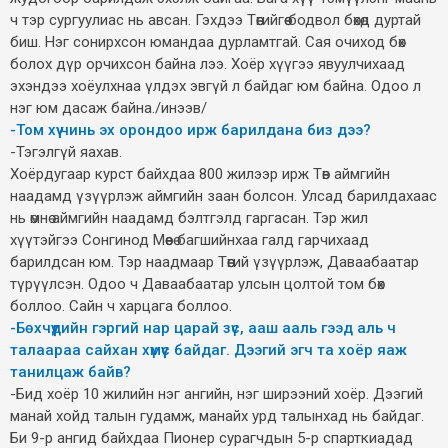
ч тэр сургуулиас нь авсан. Гэхдээ Төөгийгөө бодвол бөхөд дуртай
биш. Нэг сонирхсон юмандаа дурламтгай. Сая очиход бөх
болох дүр орчихсон байна лээ. Хоёр хүүгээ явуулчихаад
эхэндээ хоёулхнаа үлдэх эвгүй л байдаг юм байна. Одоо л
нэг юм дасаж байна./инээв/
-Том хүү чинь эх орондоо ирж барилдана биз дээ?
-Тэгэлгүй яахав.
Хоёрдугаар курст байхдаа 800 жилээр ирж Төв аймгийн
наадамд үзүүрлэж аймгийн заан болсон. Улсад барилдахаас
нь өмнө аймгийн наадамд бэлтгэлд гаргасан. Тэр жил
хүүтэйгээ Сонгинод Мөөеө багшийнхаа галд гарчихаад
барилдсан юм. Тэр наадмаар Төөгий үзүүрлэж, Даваабаатар
түрүүлсэн. Одоо ч Даваабаатар улсын цолтой том бөх
боллоо. Сайн ч харцага боллоо.
-Бөхчүүдийн гэргий нар царай зүс, ааш ааль гээд аль ч
талаараа сайхан хүмүүс байдаг. Дээгий эгч та хоёр яаж
танилцаж байв?
-Бид хоёр 10 жилийн нэг ангийн, нэг ширээний хоёр. Дээгий
манай хойд талын гудамж, манайх урд талынхад нь байдаг.
Би 9-р ангид байхдаа Пионер сурагчдын 5-р спарткиадад