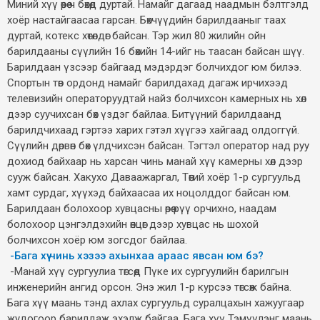
Миний хүү өөрөө ч бөхөд дуртай. Намайг дагаад наадмын бэлтгэлд
хоёр настайгаасаа гарсан. Бөхчүүдийн барилдааныг таах
дуртай, котекс хөтөлдөг байсан. Тэр жил 80 жилийн ойн
барилдааны сүүлийн 16 бөхийн 14-ийг нь таасан байсан шүү.
Барилдаан үзсээр байгаад мэдэрдэг болчихдог юм билээ.
Спортын төв ордонд намайг барилдахад дагаж ирчихээд
телевизийн операторуудтай найз болчихсон камерных нь хөл
дээр суучихсан бөх үздэг байлаа. Битүүний барилдаанд
барилдчихаад гэртээ харих гэтэл хүүгээ хайгаад олдоггүй.
Сүүлийн дөрвөн бөх үлдчихсэн байсан. Тэгтэл оператор над руу
дохиод байхаар нь харсан чинь манай хүү камерны хөл дээр
сууж байсан. Хакухо Даваажаргал, Төөгий хоёр 1-р сургуульд
хамт сурдаг, хүүхэд байхаасаа их ноцолддог байсан юм.
Барилдаан болохоор хувцасны өрөө рүү орчихно, наадам
болохоор цэнгэлдэхийн өнцөг дээр хувцас нь шохой
болчихсон хоёр юм зогсдог байлаа.
-Бага хүү чинь хэзээ ахынхаа араас явсан юм бэ?
-Манай хүү сургуулиа төгсөөд Пүке их сургуулийн барилгын
инженерийн ангид орсон. Энэ жил 1-р курсээ төгсөж байна.
Бага хүү маань тэнд ахлах сургуульд суралцахын хажуугаар
жудогоор барилдаж эхэлж байгаа. Бага хүү Тэмүүлэнг маань