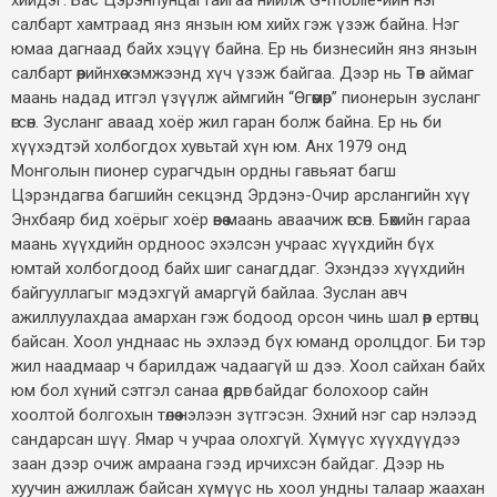
хийдэг. Бас Цэрэнпунцагтайгаа нийлж G-mobile-ийн нэг
салбарт хамтраад янз янзын юм хийх гэж үзэж байна. Нэг
юмаа дагнаад байх хэцүү байна. Ер нь бизнесийн янз янзын
салбарт өөрийнхөө хэмжээнд хүч үзэж байгаа. Дээр нь Төв аймаг
маань надад итгэл үзүүлж аймгийн “Өгөөмөр” пионерын зусланг
өгсөн. Зусланг аваад хоёр жил гаран болж байна. Ер нь би
хүүхэдтэй холбогдох хувьтай хүн юм. Анх 1979 онд
Монголын пионер сурагчдын ордны гавьяат багш
Цэрэндагва багшийн секцэнд Эрдэнэ-Очир арслангийн хүү
Энхбаяр бид хоёрыг хоёр өвөө маань аваачиж өгсөн. Бөхийн гараа
маань хүүхдийн ордноос эхэлсэн учраас хүүхдийн бүх
юмтай холбогдоод байх шиг санагддаг. Эхэндээ хүүхдийн
байгууллагыг мэдэхгүй амаргүй байлаа. Зуслан авч
ажиллуулахдаа амархан гэж бодоод орсон чинь шал өөр ертөнц
байсан. Хоол унднаас нь эхлээд бүх юманд оролцдог. Би тэр
жил наадмаар ч барилдаж чадаагүй ш дээ. Хоол сайхан байх
юм бол хүний сэтгэл санаа өөдрөг байдаг болохоор сайн
хоолтой болгохын төлөө нэлээн зүтгэсэн. Эхний нэг сар нэлээд
сандарсан шүү. Ямар ч учраа олохгүй. Хүмүүс хүүхдүүдээ
заан дээр очиж амраана гээд ирчихсэн байдаг. Дээр нь
хуучин ажиллаж байсан хүмүүс нь хоол ундны талаар жаахан