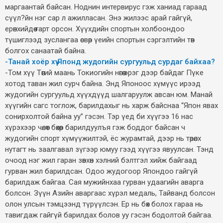
маргаантай байсан. Ноднин интервирус гэж ханиад гараад
сүүл?йн нэг сар л ажилласан. Энэ жилээс арай гайгүй,
ерөнхийдөө гарт орсон. Хүүхдийн спортын холбоондоо
түшиглээд зуслангаа өсвөр үеийн спортын сэргэлтийн төв
болгох санаатай байна.
-Танай хоёр хүү Японд жудогийн сургуульд сурдаг байхаа?
-Том хүү Төөгий маань Токиогийн нөгөө эрэг дээр байдаг Пүке
хотод таван жил сурч байна. Энд Японоос хүмүүс ирээд
жудогийн сургуульд хүүхдүүд шалгаруулж авсан юм. Манай
хүүгийн сагс тоглож, барилдахыг нь харж байснаа “Япон явах
сонирхолтой байна уу” гэсэн. Тэр үед би хүүгээ 16 нас
хүрэхээр чөлөөт бөхөөр барилдуулъя гэж боддог байсан ч
жудогийн спорт хүмүүжилтэй, ёс журамтай, дээр нь төрөлх
нутагт нь заалгавал зүгээр юмуу гээд хүүгээ явуулсан. Тэнд
очоод нэг жил гаран зөвхөн хэлний бэлтгэл хийж байгаад
гурван жил барилдсан. Одоо жудогоор Япондоо гайгүй
барилдаж байгаа. Сая мужийнхаа гурван удаагийн аварга
болсон. Зүүн Азийн аваргаас хүрэл медаль, Тайванд болсон
олон улсын тэмцээнд түрүүлсэн. Ер нь бөх болох гараа нь
тавигдаж гайгүй барилдах болов уу гэсэн бодолтой байгаа.