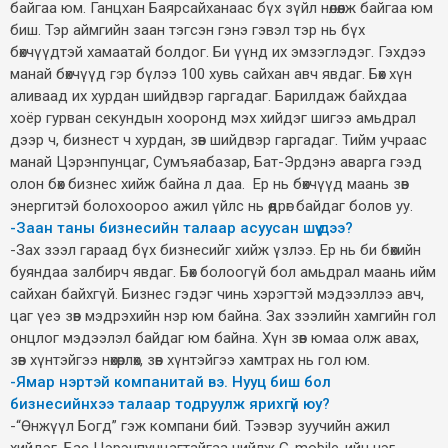
байгаа юм. Ганцхан Баярсайханаас бүх зүйл нөлөөлж байгаа юм
биш. Тэр аймгийн заан тэгсэн гэнэ гэвэл тэр нь бүх
бөхчүүдтэй хамаатай болдог. Би үүнд их эмзэглэдэг. Гэхдээ
манай бөхчүүд гэр бүлээ 100 хувь сайхан авч явдаг. Бөх хүн
аливаад их хурдан шийдвэр гаргадаг. Барилдаж байхдаа
хоёр гурван секундын хооронд мэх хийдэг шигээ амьдрал
дээр ч, бизнест ч хурдан, зөв шийдвэр гаргадаг. Тийм учраас
манай Цэрэнпунцаг, Сумъяабазар, Бат-Эрдэнэ аварга гээд
олон бөх бизнес хийж байна л даа. Ер нь бөхчүүд маань зөв
энергитэй болохоороо ажил үйлс нь өөдрөг байдаг болов уу.
-Заан таны бизнесийн талаар асуусан шүү дээ?
-Зах зээл гараад бүх бизнесийг хийж үзлээ. Ер нь би бөхийн
буяндаа залбирч явдаг. Бөх болоогүй бол амьдрал маань ийм
сайхан байхгүй. Бизнес гэдэг чинь хэрэгтэй мэдээллээ авч,
цаг үеэ зөв мэдрэхийн нэр юм байна. Зах зээлийн хамгийн гол
онцлог мэдээлэл байдаг юм байна. Хүн зөв юмаа олж авах,
зөв хүнтэйгээ нөхөрлөх, зөв хүнтэйгээ хамтрах нь гол юм.
-Ямар нэртэй компанитай вэ. Нууц биш бол
бизнесийнхээ талаар тодруулж ярихгүй юу?
-“Өнжүүл Богд” гэж компани бий. Тээвэр зуучийн ажил