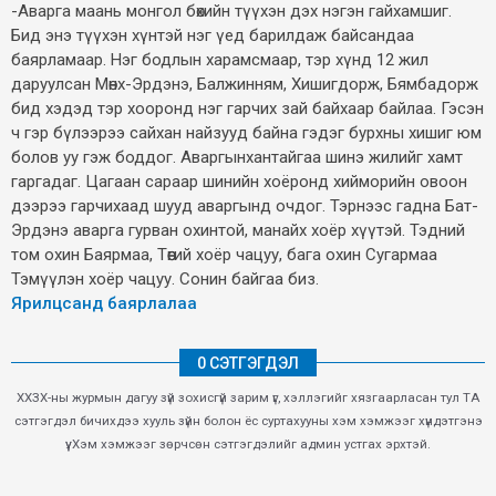
-Аварга маань монгол бөхийн түүхэн дэх нэгэн гайхамшиг.
Бид энэ түүхэн хүнтэй нэг үед барилдаж байсандаа
баярламаар. Нэг бодлын харамсмаар, тэр хүнд 12 жил
даруулсан Мөнх-Эрдэнэ, Балжинням, Хишигдорж, Бямбадорж
бид хэдэд тэр хооронд нэг гарчих зай байхаар байлаа. Гэсэн
ч гэр бүлээрээ сайхан найзууд байна гэдэг бурхны хишиг юм
болов уу гэж боддог. Аваргынхантайгаа шинэ жилийг хамт
гаргадаг. Цагаан сараар шинийн хоёронд хийморийн овоон
дээрээ гарчихаад шууд аваргынд очдог. Тэрнээс гадна Бат-
Эрдэнэ аварга гурван охинтой, манайх хоёр хүүтэй. Тэдний
том охин Баярмаа, Төөгий хоёр чацуу, бага охин Сугармаа
Тэмүүлэн хоёр чацуу. Сонин байгаа биз.
Ярилцсанд баярлалаа
0 СЭТГЭГДЭЛ
ХХЗХ-ны журмын дагуу зүй зохисгүй зарим үг, хэллэгийг хязгаарласан тул ТА
сэтгэгдэл бичихдээ хууль зүйн болон ёс суртахууны хэм хэмжээг хүндэтгэнэ
үү. Хэм хэмжээг зөрчсөн сэтгэгдэлийг админ устгах эрхтэй.