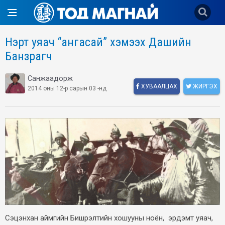
Нэрт уяач “ангасай” хэмээх Дашийн
Банзрагч
Санжаадорж
ХУВААЛЦАХ
ЖИРГЭХ
2014 оны 12-р сарын 03 -нд
Сэцэнхан аймгийн Бишрэлтийн хошууны ноён, эрдэмт уяач,