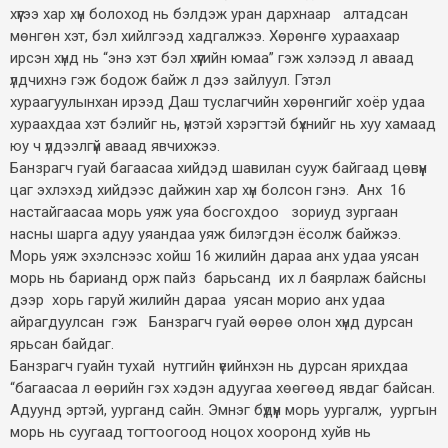
хүүгээ хар хүн болоход нь бэлдэж уран дархнаар алтадсан
мөнгөн хэт, бэл хийлгээд хадгалжээ. Хөрөнгө хураахаар
ирсэн хүнд нь “энэ хэт бэл хүүгийн юмаа” гэж хэлээд л аваад
үлдчихнэ гэж бодож байж л дээ зайлуул. Гэтэл
хураагуулынхан ирээд Даш туслагчийн хөрөнгийг хоёр удаа
хураахдаа хэт бэлийг нь, үнэтэй хэрэгтэй бүхнийг нь хуу хамаад
юу ч үлдээлгүй аваад явчихжээ.
Банзрагч гуай багаасаа хийдэд шавилан сууж байгаад цөвүүн
цаг эхлэхэд хийдээс дайжин хар хүн болсон гэнэ. Анх 16
настайгаасаа морь уяж уяа босгохдоо зориуд зургаан
насны шарга адуу уяандаа уяж билэгдэн ёсолж байжээ.
Морь уяж эхэлснээс хойш 16 жилийн дараа анх удаа уясан
морь нь барианд орж пайз барьсанд их л баярлаж байсны
дээр хорь гаруй жилийн дараа уясан морио анх удаа
айрагдуулсан гэж Банзрагч гуай өөрөө олон хүнд дурсан
ярьсан байдаг.
Банзрагч гуайн тухай нутгийн үеийнхэн нь дурсан ярихдаа
“багаасаа л өөрийн гэх хэдэн адуугаа хөөгөөд явдаг байсан.
Адуунд эртэй, уурганд сайн. Эмнэг бүдүүн морь уургалж, уургын
морь нь суугаад тогтоогоод ноцох хооронд хуйв нь