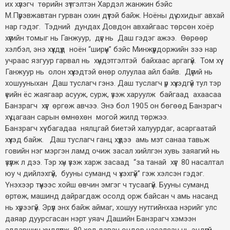
их хүлэгч төрийн зүтгэлтэн Хардэл жанжин бэйс
М.Пүрэвжавтан гурван охин дүүтэй байж. Ноёны дүү охидыг авхай
нар гэдэг. Тэдний дундах Довдон авхайгаас төрсөн хоёр
хүүгийн томыг нь Ганжуур, дүүг нь Даш гэдэг ажээ. Өөрөөр
хэлбэл, энэ хүүхдүүд ноён “ширүүн” бэйс Минжүүрдоржийн зээ нар
учраас язгуур гарвал нь хүндэтгэлтэй байхаас аргагүй. Том хүү
Ганжуур нь олон хүүхэдтэй өнөр олуулаа айл байв. Дүүгий нь
хошууныхан Даш туслагч гэнэ. Даш туслагч үр хүүхэдгүй тул тэр
үеийн ёс жаягаар асууж, сурж, үзэж харуулж байгаад ахаасаа
Банзрагч хүүг өргөж авчээ. Энэ бол 1905 он бөгөөд Банзрагч
хүү цагаан сарын өмнөхөн могой жилд төржээ.
Банзрагч хүү багадаа нялцгай биетэй халуурдаг, асаргаатай
хүүхэд байж. Даш туслагч ганц хүүдээ амь мэт санаа тавьж
говийн нэг мэргэн ламд очиж засал хийлгэн хувь заяагий нь
үзүүлж л дээ. Тэр хүн үзэж харж засаад “за танай хүүг 80 насалтал
юу ч дийлэхгүй, бууны суманд ч үхэхгүй” гэж хэлсэн гэдэг.
Үнэхээр түүнээс хойш өвчин эмгэг ч тусаагүй. Бууны суманд
өртөж, машинд дайрагдаж осолд орж байсан ч амь насанд
нь хүрээгүй. Эрүүл энх байж аймаг, хошуу нутгийнхаа нэрийг улс
даяар дуурсгасан нэрт уяач Дашийн Банзрагч хэмээн
алдаршин хүндлүүлж 80 хол даван өндөр насалсан нь эндүүгүй