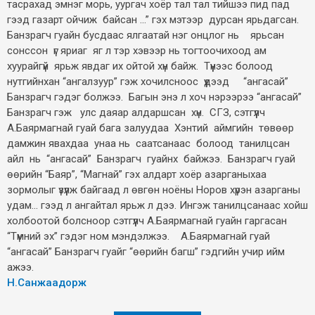
тасрахад эмнэг морь, уургач хоёр тал тал тийшээ пид пад
гээд газарт ойчиж байсан ...” гэх мэтээр дурсан ярьдагсан.
Банзрагч гуайн бусдаас ялгаатай нэг онцлог нь ярьсан
сонссон үг яриаг яг л тэр хэвээр нь тогтоочихоод ам
хуурайгүй ярьж явдаг их ойтой хүн байж. Түүнээс болоод
нутгийнхан “ангалзуур” гэж хочилсноос үүдээд “ангасай”
Банзрагч гэдэг болжээ. Багын энэ л хоч нэрээрээ “ангасай”
Банзрагч гэж улс даяар алдаршсан хүн. СГЗ, сэтгүүлч
А.Баярмагнай гуай бага залуудаа Хэнтий аймгийн төвөөр
дамжин явахдаа унаа нь саатсанаас болоод танилцсан
айл нь “ангасай” Банзрагч гуайнх байжээ. Банзрагч гуай
өөрийн “Баяр”, “Магнай” гэх алдарт хоёр азарганыхаа
зормолыг үзүүлж байгаад л өвгөн ноёны Норов хүрэн азарганы
удам... гээд л ангайтал ярьж л дээ. Ингэж танилцсанаас хойш
холбоотой болсноор сэтгүүлч А.Баярмагнай гуайн гаргасан
“Түмний эх” гэдэг ном мэндэлжээ. А.Баярмагнай гуай
“ангасай” Банзрагч гуайг “өөрийн багш” гэдгийн учир ийм
ажээ.
Н.Санжаадорж