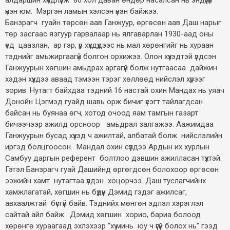
үнэн юм. Мэргэн ламын хэлсэн үнэн байжээ.
Банзрагч гуайн төрсөн аав Ганжуур, өргөсөн аав Даш нарыг
төр засгаас язгуур гарвалаар нь ялгаварлан 1930-аад оны
үед цаазлан, ар гэр, үр хүүхдүүдээс нь мал хөрөнгийг нь хураан
тэднийг амьжиргаагүй болгон орхижээ. Олон хүүхэдтэй үлдсэн
Ганжуурын хөгшин амьдрах аргагүй болж нутгаасаа дайжин
хэдэн хүүхдээ аваад тэмээн тэрэг хөллөөд нийслэл хүрээг
зорив. Нутагт байхдаа тэдний 16 настай охин Мандах нь уяач
Донойн Цэгмэд гуайд шавь орж бичиг үсэгт тайлагдсан
байсан нь буянаа өгч, хотод очоод яам тамгын газарт
бичээчээр ажилд орсноор амьдрал залгажээ. Аажимдаа
Ганжуурын бусад хүүхэд ч ажилтай, албатай болж нийслэлийн
иргэд болцгоосон. Мандал охин сүүлдээ Ардын их хурлын
Самбуу даргын референт болтлоо дэвшин ажилласан түүхтэй.
Гэтэл Банзрагч гуай Дашийнд өргөгдсөн болохоор өргөсөн
ээжийн хамт нутагтаа үлдэн хоцорчээ. Даш туслагчийнх
хамжлагатай, хөгшин нь бүдүүн Дэмид гэдэг ажилсаг,
авхаалжтай бүсгүй байв. Тэднийх мөнгөн эдлэл хэрэглэл
сайтай айл байж. Дэмид хөгшин хорио, бариа болоод
хөрөнгө хураагаад эхлэхээр “хүү минь юу ч үгүй болох нь” гээд