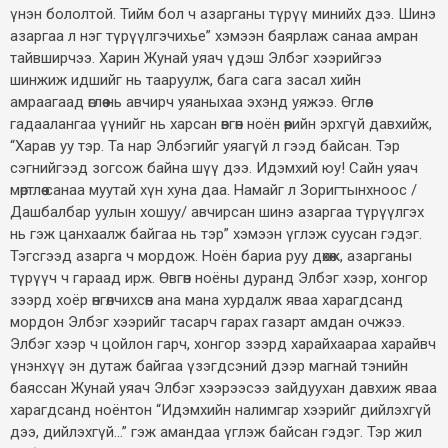
үнэн бололтой. Тийм бол ч азарганы түрүү минийх дээ. Шинэ
азаргаа л нэг түрүүлгэчихье” хэмээн баярлаж санаа амран
тайвширчээ. Харин Жунай уяач үдэш Элбэг хээрийгээ
шинжиж идшийг нь тааруулж, бага сага засал хийн
амраагаад өглөө нь авчирч уяаныхаа эхэнд уяжээ. Өглөө
гадаалангаа үүнийг нь харсан өвгөн ноён өөрийн эрхгүй давхийж,
“Харав уу тэр. Та нар Элбэгийг уяагүй л гээд байсан. Тэр
сэгнийгээд зогсож байна шүү дээ. Идэмхий юу! Сайн уяач
мөртлөө санаа муутай хүн хуна даа. Намайг л Зоригтынхноос /
Дашбалбар уулын хошуу/ авчирсан шинэ азаргаа түрүүлгэх
нь гэж цанхаалж байгаа нь тэр” хэмээн үглэж суусан гэдэг.
Тэгсгээд азарга ч мордож. Ноён бариа руу дөхөж, азарганы
түрүүч ч гараад ирж. Өвгөн ноёны дуранд Элбэг хээр, хонгор
зээрд хоёр өнгөлчихсөн ана мана хурдалж яваа харагдсанд
мордон Элбэг хээрийг тасарч гарах газарт амдан очжээ.
Элбэг хээр ч цойлон гарч, хонгор зээрд харайхаараа харайвч
үнэнхүү эн дутаж байгаа үзэгдсэний дээр магнай тэнийн
баяссан Жунай уяач Элбэг хээрээсээ зайдуухан давхиж яваа
харагдсанд ноёнтон “Идэмхийн налимгар хээрийг дийлэхгүй
дээ, дийлэхгүй...” гэж амандаа үглэж байсан гэдэг. Тэр жил