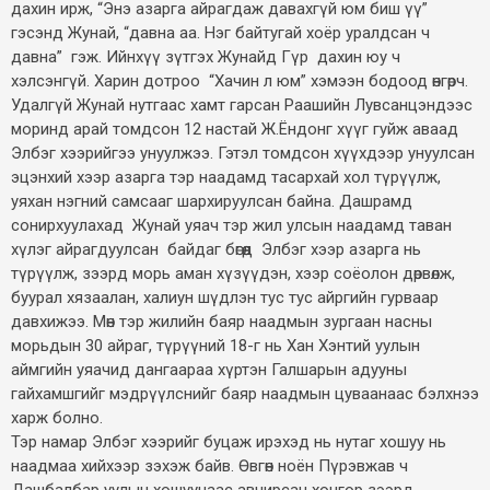
дахин ирж, “Энэ азарга айрагдаж давахгүй юм биш үү”
гэсэнд Жунай, “давна аа. Нэг байтугай хоёр уралдсан ч
давна” гэж. Ийнхүү зүтгэх Жунайд Гүр дахин юу ч
хэлсэнгүй. Харин дотроо “Хачин л юм” хэмээн бодоод өнгөрч.
Удалгүй Жунай нутгаас хамт гарсан Раашийн Лувсанцэндээс
моринд арай томдсон 12 настай Ж.Ёндонг хүүг гуйж аваад
Элбэг хээрийгээ унуулжээ. Гэтэл томдсон хүүхдээр унуулсан
эцэнхий хээр азарга тэр наадамд тасархай хол түрүүлж,
уяхан нэгний самсааг шархируулсан байна. Дашрамд
сонирхуулахад Жунай уяач тэр жил улсын наадамд таван
хүлэг айрагдуулсан байдаг бөгөөд Элбэг хээр азарга нь
түрүүлж, зээрд морь аман хүзүүдэн, хээр соёолон дөрвөлж,
буурал хязаалан, халиун шүдлэн тус тус айргийн гурваар
давхижээ. Мөн тэр жилийн баяр наадмын зургаан насны
морьдын 30 айраг, түрүүний 18-г нь Хан Хэнтий уулын
аймгийн уяачид дангаараа хүртэн Галшарын адууны
гайхамшгийг мэдрүүлснийг баяр наадмын цуваанаас бэлхнээ
харж болно.
Тэр намар Элбэг хээрийг буцаж ирэхэд нь нутаг хошуу нь
наадмаа хийхээр зэхэж байв. Өвгөн ноён Пүрэвжав ч
Дашбалбар уулын хошуунаас авчирсан хонгор зээрд