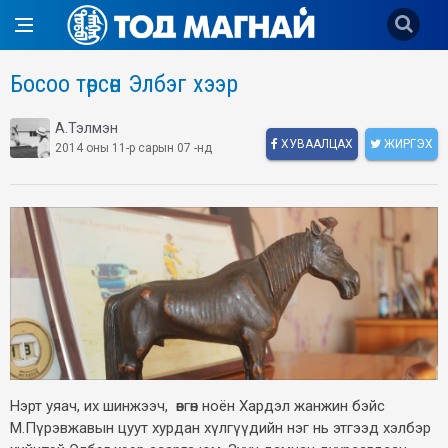
Босоо төрсөн Элбэг хээр
А.Тэлмэн
ХУВААЛЦАХ
ЖИРГЭХ
2014 оны 11-р сарын 07 -нд
Нэрт уяач, их шинжээч, өвгөн ноён Хардэл жанжин бэйс
М.Пүрэвжавын цуут хурдан хүлгүүдийн нэг нь этгээд хэлбэр