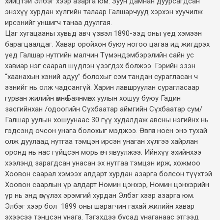
хийцтэй Элбэг хээр азарга юм. Зуун дамнан дуурсагдсан
энэхүү хурдан хүлгийн талаар Галшарчууд хэрхэн хуучилж
ирсэнийг уншигч танаа дуулгая.
Цаг хугацааны хувьд авч үзвэл 1890-ээд оны үед хэмээн
барагцаалдаг. Хавар оройхон буюу ногоо цагаа ид жигдрэх
үед Галшар нутгийн малчин Түмэндэмбэрэлийн сайн ус
хавиар нэг саарал шүдлэн үзэгдэх болжээ. Гэрийн эзэн
“хаанахын хэний адуу” болохыг сэм тандан сурагласан ч
эзнийг нь олж чадсангүй. Харин лавшруулан сурагласаар
гурван жилийн өмнө Баянмөнх уулын хошуу буюу Гадин
засгийнхан /одоогийн Сүхбаатар аймгийн Сүхбаатар сум/
Галшар уулын хошуунаас 30 гүү худалдаж авсны нэгийнх нь
гэдсэнд очсон унага болохыг мэджээ. Өвгөн ноён энэ тухай
олж дуулаад нутгаа тэмцэн ирсэн унаган хүлгээ хайрлан
оронд нь нас гүйцсэн морь өгч явуулжээ. Ийнхүү эхийнхээ
хээлэнд зарагдсан унасан эх нутгаа тэмцэн ирж, хожмоо
Хоовон саарал хэмээх алдарт хурдан азарга болсон түүхтэй.
Хоовон саарлын үр алдарт Номин цэнхэр, Номин цэнхэрийн
үр нь энд өгүүлэх эрэмгий хурдан Элбэг хээр азарга юм.
Элбэг хээр бол 1899 оны шарагчин гахай жилийн хавар
эхээсээ тэнцсэн унага. Тэгэхдээ бусад унаганаас этгээд