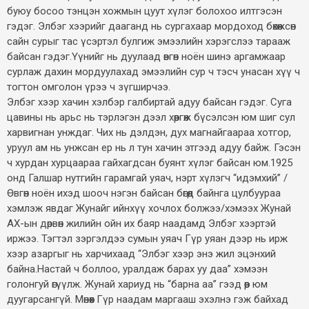
буюу босоо тэнцэн хожмын цуут хүлэг болохоо илтгэсэн
гэдэг. Элбэг хээрийг дааганд нь сургахаар мордоход бөхөжсөн
сайн сурыг тас үсэртэл булгиж эмээлийн хэрэгслээ тарааж
байсан гэдэг.Үүнийг нь дуулаад өвгөн ноён шинэ аргамжаар
сурлаж дахин мордуулахад эмээлийн сур ч тэсч унасан хүү ч
тогтон омголон үрээ ч зүгширчээ.
Элбэг хээр хачин хэлбэр галбиртай адуу байсан гэдэг. Суга
цавины нь арьс нь тэрлэгэн дээл хөөргөж бүсэлсэн юм шиг сул
харвигнан унждаг. Чих нь дэлдэн, дух магнайгаараа хотгор,
уруул ам нь унжсан ер нь л тун хачин этгээд адуу байж. Гэсэн
ч хурдан хурцаараа гайхагдсан буянт хүлэг байсан юм.1925
онд Галшар нутгийн гарамгай уяач, нэрт хүлэгч “идэмхий” /
Өвгөн ноён ихэд шооч нэгэн байсан бөгөөд байнга цулбуураа
хэмлэж явдаг Жунайг ийнхүү хочлох болжээ/хэмээх Жунай
АХ-ын дөрвөн жилийн ойн их баяр наадамд Элбэг хээртэй
иржээ. Тэгтэл зэргэлдээ сумын уяач Гүр уяан дээр нь ирж
хээр азаргыг нь харчихаад “Элбэг хээр энэ жил эцэнхий
байна.Настай ч боллоо, уралдаж барах уу даа” хэмээн
голонгуй өгүүлж. Жунай хариуд нь “барна аа” гээд өөр юм
дуугарсангүй. Мөнөөх Гүр наадам маргааш эхэлнэ гэж байхад