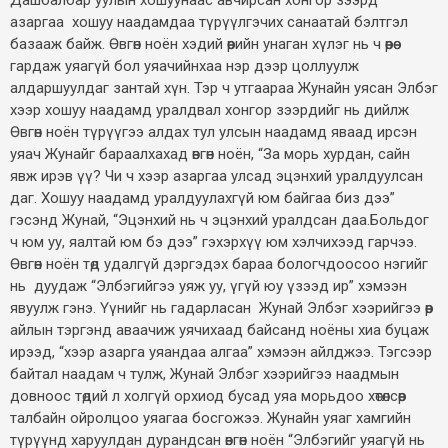
азаргаа хошуу наадамдаа түрүүлгэчих санаатай бэлтгэл
базааж байж. Өвгөн ноён хэдий өөрийн унаган хүлэг нь ч өөрөө
гардаж уяагүй бол уяачийнхаа нэр дээр цоллуулж
алдаршуулдаг зантай хүн. Тэр ч утгаараа Жунайн уясан Элбэг
хээр хошуу наадамд уралдвал хонгор зээрдийг нь дийлж
Өвгөн ноён түрүүгээ алдах тул улсын наадамд яваад ирсэн
уяач Жунайг бараалхахад өвгөн ноён, “За морь хурдан, сайн
явж ирэв үү? Чи ч хээр азаргаа улсад эцэнхий уралдуулсан
даг. Хошуу наадамд уралдуулахгүй юм байгаа биз дээ”
гэсэнд Жунай, “Эцэнхий нь ч эцэнхий уралдсан даа.Больдог
ч юм уу, яалтай юм бэ дээ” гэхэрхүү юм хэлчихээд гарчээ.
Өвгөн ноён төд удалгүй дэргэдэх бараа бологчдоосоо нэгийг
нь дуудаж “Элбэгийгээ уяж уу, үгүй юу үзээд ир” хэмээн
явуулж гэнэ. Үүнийг нь гадарласан Жунай Элбэг хээрийгээ өөр
айлын тэргэнд аваачиж уячихаад байсанд ноёны хиа буцаж
ирээд, “хээр азарга уяандаа алгаа” хэмээн айлджээ. Тэгсээр
байтал наадам ч тулж, Жунай Элбэг хээрийгээ наадмын
довноос төдий л холгүй орхиод бусад уяа морьдоо хөтөлсөөр
талбайн ойролцоо уяагаа босгожээ. Жунайн уяаг хамгийн
түрүүнд харуулдан дурандсан өвгөн ноён “Элбэгийг уяагүй нь