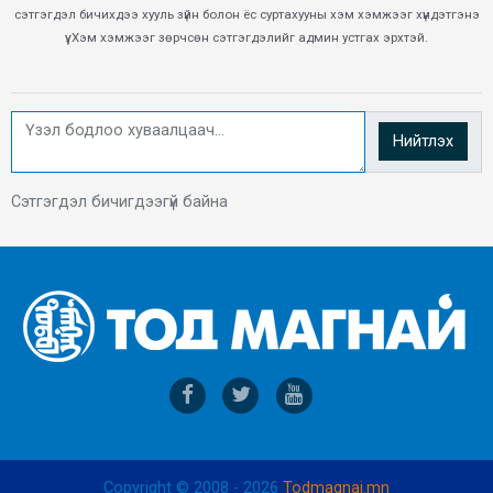
сэтгэгдэл бичихдээ хууль зүйн болон ёс суртахууны хэм хэмжээг хүндэтгэнэ
үү. Хэм хэмжээг зөрчсөн сэтгэгдэлийг админ устгах эрхтэй.
Нийтлэх
Сэтгэгдэл бичигдээгүй байна
Copyright © 2008 - 2026
Todmagnai.mn