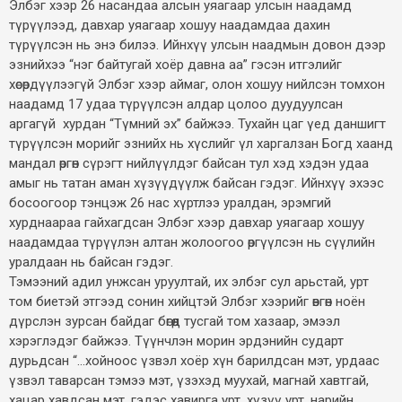
Элбэг хээр 26 насандаа алсын уяагаар улсын наадамд
түрүүлээд, давхар уяагаар хошуу наадамдаа дахин
түрүүлсэн нь энэ билээ. Ийнхүү улсын наадмын довон дээр
эзнийхээ “нэг байтугай хоёр давна аа” гэсэн итгэлийг
хөсөрдүүлээгүй Элбэг хээр аймаг, олон хошуу нийлсэн томхон
наадамд 17 удаа түрүүлсэн алдар цолоо дуудуулсан
аргагүй хурдан “Түмний эх” байжээ. Тухайн цаг үед даншигт
түрүүлсэн морийг эзнийх нь хүслийг үл харгалзан Богд хаанд
мандал өргөн сүрэгт нийлүүлдэг байсан тул хэд хэдэн удаа
амыг нь татан аман хүзүүдүүлж байсан гэдэг. Ийнхүү эхээс
босоогоор тэнцэж 26 нас хүртлээ уралдан, эрэмгий
хурднаараа гайхагдсан Элбэг хээр давхар уяагаар хошуу
наадамдаа түрүүлэн алтан жолоогоо өргүүлсэн нь сүүлийн
уралдаан нь байсан гэдэг.
Тэмээний адил унжсан уруултай, их элбэг сул арьстай, урт
том биетэй этгээд сонин хийцтэй Элбэг хээрийг өвгөн ноён
дүрслэн зурсан байдаг бөгөөд тусгай том хазаар, эмээл
хэрэглэдэг байжээ. Түүнчлэн морин эрдэнийн сударт
дурьдсан “...хойноос үзвэл хоёр хүн барилдсан мэт, урдаас
үзвэл таварсан тэмээ мэт, үзэхэд муухай, магнай хавтгай,
хацар хавдсан мэт, гэдэс хавирга урт, хүзүү урт, нарийн