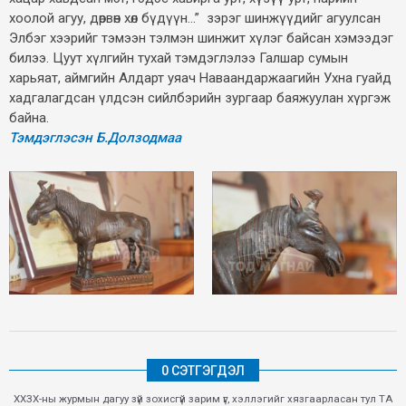
хоолой агуу, дөрвөн хөл бүдүүн...” зэрэг шинжүүдийг агуулсан
Элбэг хээрийг тэмээн тэлмэн шинжит хүлэг байсан хэмээдэг
билээ. Цуут хүлгийн тухай тэмдэглэлээ Галшар сумын
харьяат, аймгийн Алдарт уяач Наваандаржаагийн Ухна гуайд
хадгалагдсан үлдсэн сийлбэрийн зургаар баяжуулан хүргэж
байна.
Тэмдэглэсэн Б.Долзодмаа
0 СЭТГЭГДЭЛ
ХХЗХ-ны журмын дагуу зүй зохисгүй зарим үг, хэллэгийг хязгаарласан тул ТА