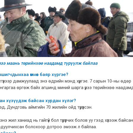
үрээ маань төрийнхөө наадамд түрүүлж байлаа
шигчдынхаа өмнөөс баяр хүргэе?
гүүлээр дамжуулаад энэ өдрийн мэнд хүргэе. 7 сарын 10-ны өдөр
нгаргаа өргөж байх агшинд миний шарга үрээ төрийнхөө наадам
ман хүзүүдэж байсан хурдан хүлэг?
д, Дундговь аймгийн 70 жилийн ойд түрүүлсэн.
э жил ханиад нь гайгүй бол түрүүлчих болов уу гээд хүлээж байсан
рдуулчихсан болохоор дотроо эмээж л байлаа.