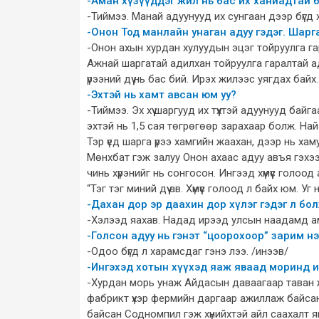
-Аман хүзүүддэг жил нь бас их ханиадтай 
-Тиймээ. Манай адуунууд их сунгаан дээр бүгд х
-Онон Тод манлайн унаган адуу гэдэг. Шар
-Онон ахын хурдан хулуудын эцэг тойруулга га
Ажнай шаргатай адилхан тойруулга гаралтай ад
үрээний дүү нь бас бий. Ирэх жилээс уягдах байх.
-Эхтэй нь хамт авсан юм уу?
-Тиймээ. Эх хүү шаргууд их түүхтэй адуунууд ба
эхтэй нь 1,5 сая төгрөгөөр зарахаар болж. На
Тэр үед шарга үрээ хамгийн жаахан, дээр нь ха
Мөнхбат гэж залуу Онон ахаас адуу авъя гэхээр
чинь хүрэнийг нь сонгосон. Ингээд хүмүүс голоо
“Тэг тэг миний дүү ав. Хүмүүс голоод л байх юм. 
-Дахан дор эр даахин дор хүлэг гэдэг л бо
-Хэлээд яахав. Надад ирээд улсын наадамд аман 
-Голсон адуу нь гэнэт “цоорохоор” зарим н
-Одоо бүгд л харамсдаг гэнэ лээ. /инээв/
-Ингэхэд хотын хүүхэд яаж яваад моринд и
-Хурдан морь унаж Айдасын даваагаар таван жи
фабрикт үхэр фермийн даргаар ажиллаж байсан
байсан Содномпил гэж хүнийхтэй айл саахалт яв