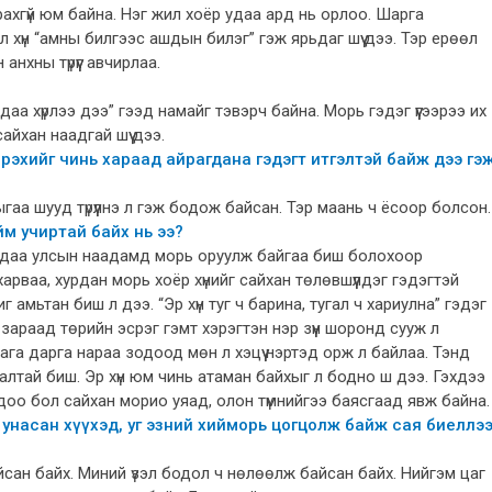
барахгүй юм байна. Нэг жил хоёр удаа ард нь орлоо. Шарга
л хүн “амны билгээс ашдын билэг” гэж ярьдаг шүү дээ. Тэр ерөөл
нхны түрүүг авчирлаа.
ндаа хүрлээ дээ” гээд намайг тэвэрч байна. Морь гэдэг үүгээрээ их
сайхан наадгай шүү дээ.
рэхийг чинь хараад айрагдана гэдэгт итгэлтэй байж дээ гэ
гыгаа шууд түрүүлнэ л гэж бодож байсан. Тэр маань ч ёсоор болсон.
йм учиртай байх нь ээ?
х удаа улсын наадамд морь оруулж байгаа биш болохоор
арваа, хурдан морь хоёр хүнийг сайхан төлөвшүүлдэг гэдэгтэй
иг амьтан биш л дээ. “Эр хүн туг ч барина, тугал ч хариулна” гэдэг
зараад төрийн эсрэг гэмт хэрэгтэн нэр зүүн шоронд сууж л
ага дарга нараа зодоод мөн л хэцүү нэртэд орж л байлаа. Тэнд
валтай биш. Эр хүн юм чинь атаман байхыг л бодно ш дээ. Гэхдээ
доо бол сайхан морио уяад, олон түмнийгээ баясгаад явж байна.
 унасан хүүхэд, уг эзний хийморь цогцолж байж сая биеллэ
йсан байх. Миний үзэл бодол ч нөлөөлж байсан байх. Нийгэм цаг