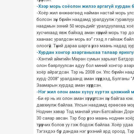
-Хээр морь соёолон жилээ аргагүй хурдан 
-Хоёр жил өнжөөгөөд найман настай морь улс
болсон зүүн бүсийн наадамд уралдуулж гуравлу
наадмын эхний 50 морьдийг уралдуулахад хоёр 
хусчихаад явж байхад аман хүзүүний морь тэр 
хаанаас уралдсан морь вэ” гээд л гайхаж бай
олоогүй. Түүний дараа шарга үрээ маань надад х
-Хурдан хонгор азарганыхаа талаар ярихгүй 
-Хэнтий аймгийн Мөрөн сумын харьяат Батдорж 
олон баярлуулсан адуу бол миний хонгор азарга. 
хоёр айрагдсан. Тэр нь 2008 он. Улс бүсийн н
хурд-2008” уралдаанд аман хүзүүдээд, Булганы “
Заамарын хурдад аман хүзүүдсэн.
-Нэг жил олон аман хүзүү хүртэх цээжний м
-Би ер нь их олон аман хүзүү хүртсэн хүн байгаа 
давхиулж байлаа. Улсын наадамд ерөөсөө морь тү
Ноднин хавар Тод манлай уяач Батсайхан Дорн
30 саяар авсан. Тэр бор үрээ маань ноднин хоёр
түрүүлчих болов уу гэж бодож байлаа. Хоёр удаа 
Тэгэхдээ бүр дандаа нэг үрээний ард ороод. Тэр