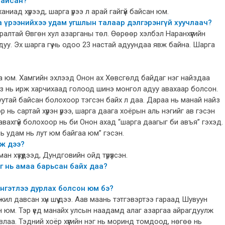
байсан?
аниад хүрээд, шарга үрээ л арай гайгүй байсан юм.
га үрээнийхээ удам угшлын талаар дэлгэрэнгүй хуучлаач?
ралтай Өвгөн хул азарганы төл. Өөрөөр хэлбэл Наранхүүгийн
уу. Эх шарга гүү нь одоо 23 настай адуундаа явж байна. Шарга
йгаа юм. Хамгийн эхлээд Онон ах Хөвсгөлд байдаг нэг найздаа
йз нь ирж харчихаад голоод шинэ монгол адуу авахаар болсон.
муутай байсан болохоор тэгсэн байх л даа. Дараа нь манай найз
 нь сартай хүрэн үрээ, шарга даага хоёрын аль нэгийг ав гэсэн
д авахгүй болохоор нь би Онон ахад “шарга даагыг би авъя” гэхэд.
Уг нь удам нь лут юм байгаа юм” гэсэн.
лж дээ?
хүзүүдээд, Дундговийн ойд түрүүлсэн.
эг нь амаа барьсан байх даа?
нгэтлээ дурлах болсон юм бэ?
л давсан хүн шүү дээ. Аав маань тэтгэвэртээ гараад Шувуун
 юм. Тэр үед манайх улсын наадамд алаг азаргаа айрагдуулж
лаа. Тэдний хоёр хүүгийн нэг нь моринд томдоод, нөгөө нь