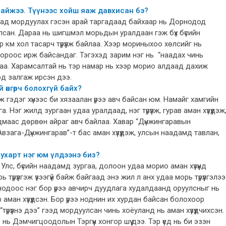
байжээ. Түүнээс хойш яаж давхисан бэ?
ад мордуулах гэсэн арай таргадаад байхаар нь Дорнодод
улсан. Дараа нь шигшмэл морьдын уралдаан гэж бүх бүсийн
км хол тасарч түрүүлж байлаа. Хээр мориныхоо хөлсийг нь
доороос ирж байсандаг. Тэгэхэд зарим нэг нь “наадах чинь
лаа. Харамсалтай нь тэр намар нь хээр морио алдаад дахиж
урд залгаж ирсэн дээ.
өнгөрч болохгүй байх?
гэдэг хүнээс би хязаалан үрээ авч байсан юм. Намайг хамгийн
Нэг жилд зургаан удаа уралдаад, нэг түрүүлж, гурав аман хүзүүдэж
аадмаас дөрвөн айраг авч байлаа. Хавар “Дүнжингаравын
Авзага-Дүнжингарав”-т бас аман хүзүүдэж, улсын наадамд тавлан,
ухарт нэг юм үлдээнэ биз?
юм. Улс, бүсийн наадамд зургаа, долоон удаа морио аман хүзүүнд
рүүлгэж үзээгүй байж байгаад энэ жил л анх удаа морь түрүүлгэлээ
одоос нэг бор үрээ авчирч дуудлага худалдаанд оруулсныг нь
 аман хүзүүдсэн. Бор үрээ ноднин их хурдан байсан болохоор
“түрүүлнэ дээ” гээд мордуулсан чинь хоёуланд нь аман хүзүүдчихсэн.
 нь Дэмчигцоодолын Тэргүүн хонгор шүү дээ. Тэр үед нь би эзэн