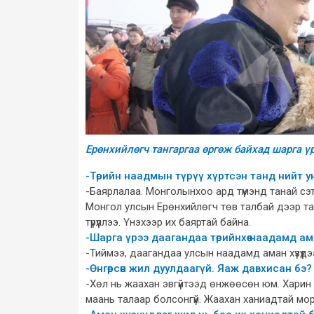
Ерөнхийлөгч тангаргаа өргөж байхад шарга 
-Төрийн наадмын түрүү хүртсэн танд нийт ун
-Баярлалаа. Монголынхоо ард түмэнд танай сэт
Монгол улсын Ерөнхийлөгч төв талбай дээр та
түрүүллээ. Үнэхээр их баяртай байна.
-Шарга үрээ даагандаа төрийнхөө наадамд а
-Тиймээ, даагандаа улсын наадамд аман хүзүүдээ
-Өнгөрсөн жил дуулдаагүй. Яаж давхисан бэ?
-Хөл нь жаахан эвгүйтээд өнжөөсөн юм. Харин эн
маань талаар болсонгүй. Жаахан ханиадтай мо