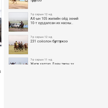
түрүүллээ
7-р сарын 12 -нд
АХ-ын 105 жилийн ойд эхний
10-т хурдалсан их насны…
7-р сарын 12 -нд
231 соёолон бүртгүүлжээ
7-р сарын 11 -нд
Жигүүр халтар Даян түмэн эх
боллоо
д
7-р сарын 11 -нд
АХ-ын 105 жилийн ойд эхний
10-т хурдалсан азаргану…
7-р сарын 11 -нд