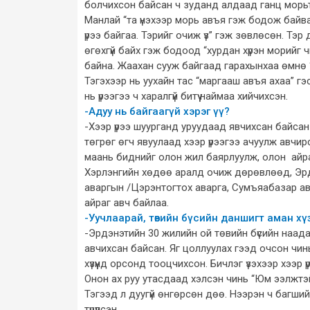
болчихсон байсан ч зуданд алдаад ганц морьт
Манлай “та үнэхээр морь авъя гэж бодож байва
үрээ байгаа. Тэрийг очиж үз” гэж зөвлөсөн. Тэ
өгөхгүй байх гэж бодоод “хурдан хүрэн морийг чи
байна. Жаахан сууж байгаад гарахынхаа өмнө “т
Тэгэхээр нь уухайн тас “маргааш авъя ахаа” гэсэ
нь үрээгээ ч харалгүй битүү наймаа хийчихсэн.
-Адуу нь байгаагүй хэрэг үү?
-Хээр үрээ шуурганд уруудаад явчихсан байса
төгрөг өгч явуулаад хээр үрээгээ ачуулж авчирс
маань биднийг олон жил баярлуулж, олон айраг
Хэрлэнгийн хөдөө аралд очиж дөрөвлөөд, Эрдэн
аваргын /Цэрэнтогтох аварга, Сумъяабазар аварг
айраг авч байлаа.
-Уучлаарай, төвийн бүсийн даншигт аман хү
-Эрдэнэтийн 30 жилийн ой төвийн бүсийн наада
авчихсан байсан. Яг цоллуулах гээд очсон чинь
хүзүүнд орсонд тооцчихсон. Бичлэг үзэхээр хээр ү
Онон ах руу утасдаад хэлсэн чинь “Юм ээлжтэй
Тэгээд л дуугүй өнгөрсөн дөө. Нээрэн ч багш
түрүүлсэн.