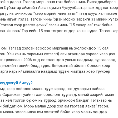
ой л үлдсэн. Тэгээд морь авна гэж байсан чинь Билэгдэмбэрэл
л Сүхбаатар аймгийн Асгат сумын Чулуунбаатар гэж хүнд нэг хээр
р дагуу нь оччихоод “хээр морийг чинь авъя” гээд шууд хэлчихвэл
нь авъя” гэлээ. Тэгсэн чинь “хүрэн морио зарахгүй ээ миний хүү” гэ
эгвэл хээр үрээгээ өгчих” гэсэн чинь “15 саяар ав” гэж байна.
н. /инээв/ Тэр үеийн 15 сая төгрөг өндөр ханш шүү дээ. Тэгсэн хэ
н юм. Тэгээд хэлсэн ёсоороо маргааш нь жолоочдоо 15 сая
ан. Хэн хэн нь харамын сэтгэлгүй авч өгөлцсөн учраас хээр үрээ
 түрүү авсаан. 2006 онд соёолондоо улсын наадамд зургаалаад,
этийн төвийн бүсэд түрүүлж, Өвөрхангай аймагт болсон хоёр
а нарын/ мялаалга наадамд түрүүлэн, нийтдээ хоёр түрүү, хоёр
зүүдээгүй билүү?
мд хээр соёолон маань түрүүлж ирээд нэг дугаарын пайзаа
 Саранжав гуайн ягаан соёолонг түрүүлгээд, миний хээрийг аман
рээ хөл толгой бүх юм нь түрүүлээд орчихсон байдаг. Тэгэхээр нь
 байдаг юм. Морь малан дээр хэл ам гаргаад яахав” гэсэн.
ийн маань хэлсэнчлэн юм ээлжтэй байж, хээр маань зөндөө