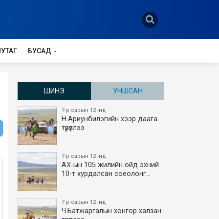
НУТАГ
БУСАД
ШИНЭ
УНШСАН
7-р сарын 12 -нд
Н.Ариунбилэгийн хээр даага
түрүүллээ
7-р сарын 12 -нд
АХ-ын 105 жилийн ойд эхний
10-т хурдалсан соёолонг…
7-р сарын 12 -нд
Ч.Батжаргалын хонгор халзан