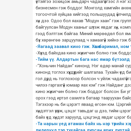
үетэйгээ зохицож амьдарч чадаагүйгээс л нэг
бизнесмен гэж боддог. Монголд хамгийн анхн
тогоочтой хуйцаа хийгээд польшуудад үйлчил
хүн дээ. Одоо бол яахав “Модун хаан” гэж гру
байгуулсан Модун хааныг шүтэж явдаг хүн, комп
гээд бэлтгэж байгаа. Миний мөрөөдөл бол ямар 
бүх хөрөнгөө зарцуулаад ч хамаагүй хийнэ гэж 
-Яагаад заавал кино гэж. Хөшөө баримал, но
-Хүүхэд байхдаа кино жүжигчин болно гэж боддог 
-Тийм үү. Алдартын бага нас ямар бүтээлд м
-“Хоньчин Найдан” кинонд. Нэг өдөр манай су
кинонд тоглох хүүхдүүдийг шалгалаа. Тухайн үед 
гол дүрд нь тоглохоор болсон ч уйлж чадахгүйг
чилээ гаргахгүй юмаар яах юм” гэж Найданг дээрэ
кино жүжигчин болно гэж боддог болсон. Би уг н
орох гээд иртэл сахилга батаар тааруухан ба
Тэгэхээр нь би цэрэгт яваад өгсөн юм. Цэргий
хүндэтгэл үзүүлж, цэцэг тавьдаг ш дээ, тийм ц
байх үед хүндэт харуулд, цэцгэнд явдаг цэрэг б
-Та нарын үед атаман байх нь нэр төрийн хэ
лидерүүд тэр тухайгаа дурсан ярих дуртай