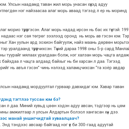
юм. Улсын наадамд таван жил морь унасан хүүхэд адуу
а хөтлөгдөн нэг найзаасаа алаг морь аваад тэгээд л ер нь моринд
аг морио түрүүлгэсэн. Алаг морь надад ирсэн нь бас их түүхтэй. 199
 надаас нэг сая төгрөг зээлээд оронд нь морь ав гэсэн юм. Тэ
ныг Хан уулын ард зохион байгуулж, найз маань дөрвөн морьто
эр уралдаанд түрүүлчихсэн. Түүний дараа 1998 оны 5-р сард Манла
ины туурайг мялаах уралдаан болж, нэг халзан морь чацга алдаж
 байхдаа л чацга алдаад байхыг нь би харсан л даа. Тэгээд
рийг нь авъя гэсэн” чинь нэлээд халамцчихсан “та хоёр авдар
н улсын наадамд мордуултал гурваар давхидаг юм. Хавар таван
үдэнд тэгтлээ туссан юм бэ?
сан л даа. Миний хувьд цөөн хэдэн адуу авсан, тэдгээр нь цөм
орины амжилтаар л улсын Алдартын болзол хангасан хүн дээ.
хээс манай уншигчидтай хуваалцаач?
. Энд тэндээс авсаар байгаад нэг үе би 300-гаад адуутай