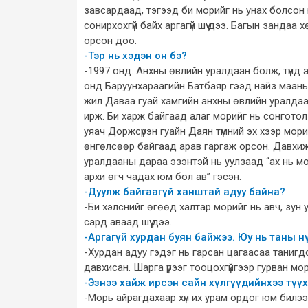
завсардаад, тэгээд би морийг нь унах болсон 
сонирхохгүй байх аргагүй шүү дээ. Багын занда
орсон доо.
-Тэр нь хэдэн он бэ?
-1997 онд. Анхны өвлийн уралдаан болж, түүнд ал
онд Баруунхараагийн Батбаяр гээд найз маань
жил Даваа гуай хамгийн анхны өвлийн уралдаа
ирж. Би харж байгаад алаг морийг нь сонготол т
уяач Доржсүрэн гуайн Даян түмний эх хээр мор
өнгөлсөөр байгаад арав гаргаж орсон. Давхиж
уралдааны дараа эзэнтэй нь уулзаад “ах нь мо
архи өгч чадах юм бол ав” гэсэн.
-Дуулж байгаагүй ханштай адуу байна?
-Би хэлснийг өгөөд халтар морийг нь авч, зу
сард аваад шүү дээ.
-Аргагүй хурдан буян байжээ. Юу нь таны н
-Хурдан адуу гэдэг нь гарсан цагаасаа танигд
давхисан. Шарга үрээг тооцохгүйгээр гурван м
-Эзнээ хайж ирсэн сайн хүлгүүдийнхээ түү
-Морь айрагдахаар хүн их урам ордог юм билээ