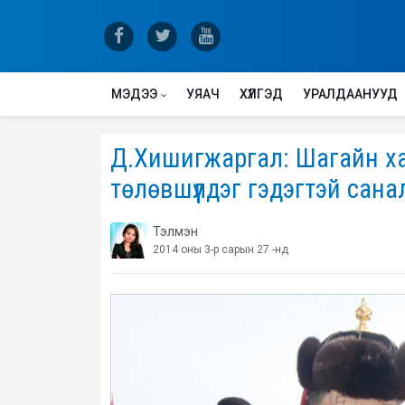
МЭДЭЭ
УЯАЧ
ХҮЛГЭД
УРАЛДААНУУД
Д.Хишигжаргал: Шагайн хар
төлөвшүүлдэг гэдэгтэй сана
Тэлмэн
2014 оны 3-р сарын 27 -нд