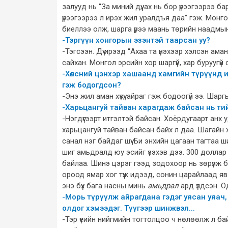
залууд нь “За миний дүү, ах нь бор үрээгээрээ 
үрээгээрээ л ирэх жил уралдъя даа” гэж. Монго
биеллээ олж, шарга үрээ маань төрийн наадмын а
-Тэргүүн хонгорын эзэнтэй таарсан уу?
-Тэгсээн. Дүү ирээд “Ахаа та үнэхээр хэлсэн ама
сайхан. Монгол эрсийн хор шаргүй, хар буруугүй 
-Хөлсний цэнхэр хашаанд хамгийн түрүүнд и
гэж бодогдсон?
-Энэ жил аман хүзүү, айраг гэж бодоогүй ээ. Шар
-Харьцангуй тайван харагдаж байсан нь ти
-Нэгдүгээрт итгэлтэй байсан. Хоёрдугаарт ан
харьцангуй тайван байсан байх л даа. Шагайн х
санал нэг байдаг шүү. Би энхийн цагаан тагтаа ш
шиг амьдралд юу эсийг үзэхэв дээ. 300 доллар 
байлаа. Шинэ цэрэг гээд зодохоор нь зөрүүлж б
ороод ямар хог түүж идээд, сонин царайлаад я
энэ бүх бага насны минь
амьдрал
ард үлдсэн. О
-Морь түрүүлж айрагдана гэдэг уясан уяач,
олдог хэмээдэг. Түүгээр шинжвэл...
-Тэр үеийн нийгмийн тогтолцоо ч нөлөөлж л ба