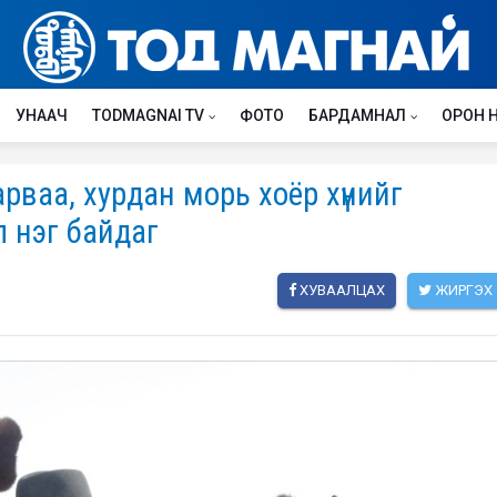
УНААЧ
TODMAGNAI TV
ФОТО
БАРДАМНАЛ
ОРОН 
ваа, хурдан морь хоёр хүнийг
л нэг байдаг
ХУВААЛЦАХ
ЖИРГЭХ