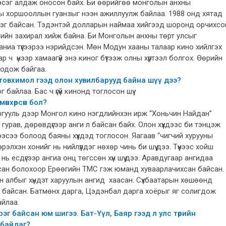
 хэсэг алдаж оносон байх. Би өөрийгөө монголын анхны
ы хоршооллын гуанзыг нээн ажиллуулж байлаа. 1988 онд хятад
дэг байсан. Тэдэнтэй долларын наймаа хийгээд шоронд орчихсо
ппийн захирал хийж байна. Би Монголын анхны төрт улсыг
аниа түүгээрээ нэрийдсэн. Мөн Модун хааны талаар кино хийлгэх
ч үнээр хамаагүй энэ киног бүтээж олны хүртээл болгох. Өөрийн
бодож байгаа.
м товхимол гээд олон хувилбарууд байна шүү дээ?
байлаа. Бас ч үгүй кинонд тоглосон шүү.
өнхөрсөн бол?
ргууль дээр Монгол кино нэгдлийнхэн ирж “Хоньчин Найдан”
би гурав, дөрөвдүгээр анги л байсан байх. Олон хүүхдээс би тэнцэж
ээсээ болоод баяны хүүхдэд тоглосон. Яагаав “чигчий хурууны
лхэн хонийг нь нийлүүлдэг нөхөр чинь би шүү дээ. Түүнээс хойш
ь есдүгээр ангиа онц төгссөн хүн шүү дээ. Аравдугаар ангидаа
йсан болохоор Ерөөгийн ТМС гэж юманд хуваарлачихсан байсан.
н албыг хүндэт харуулын ангид хаасан. Сүхбаатарын хөшөөнд
эрэг байсан. Батмөнх дарга, Цэдэнбал дарга хоёрыг яг солигдож
айлаа.
рэг байсан юм шигээ. Бат-Үүл, Баяр гээд л улс төрийн
 байдаг?