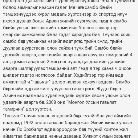
оролцсон Дашзэвэгийн Пүрэвсүрэн хүртжээ. Энэ л түүний бөх
болох замналыг нээсэн гэдэг. Мөн чөлөөт самбо бөхийн
тэмцээнүүдээс хүрэл медаль хүртсэнээр их спортод илүү
ихээр дурлах болж. Арван жилийн сургуулиа төгсөөд л самбо
бөхийн улсын шигшээгийн тамирчин болсон гэхээр тэр
ямархан хэмжээний бөх вэ гэдэг харагдах биз. Түүнээс хойш
самбо бөхөөр улсынхаа нэрийг өндөрт өргөж, төрийн сүлд, төрийн
дууллаа дуурсгасан олон сайхан түүх бий. Самбо бөхийн
дэлхийн аварга, ази тивийн аварга шалгаруулах тэмцээний 4
алт, цомын аваргын 2 мөнгө, нэг хүрэл, цагдаагийн дэлхийн
аварга шалгаруулах тэмцээний алт гээд л тэр хаана ч очсон
шилдэг гэдгээ нотлосон байдаг. Хэдийгээр тэр ийм өндөр
амжилттай ч “гавьяат” цолоо нэлээн хожуу гардсан. Самбо
бөхөөр л ийм өндөр амжилт үзүүлсэн гэвэл өрөөсгөл. Жүдо бөхөөр ч
Азийн их наадмаас хүрэл медаль хүртэж явсан улсын олон
удаагийн аварга бөх. 2008 онд “Монгол Улсын гавьяат
тамирчин” цол хүртсэн.
“Гавьяат” начин маань үндэсний бөхөөр, тухайлбал улс аймгийн
наадамд 1992 оноос анхлан барилджээ. Эхний жилээ улсын
начин Ло.Эрхбаярт өвдөг шороодсон бөгөөд түүний хойтон жил
аймагтаа барилдаад начны даваанд Хужирт сумын харьяат