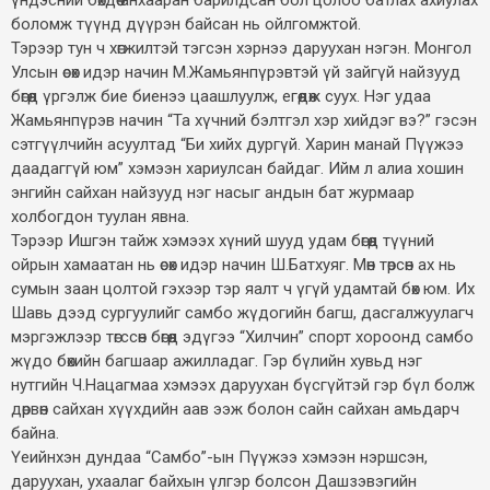
боломж түүнд дүүрэн байсан нь ойлгомжтой.
Тэрээр тун ч хөгжилтэй тэгсэн хэрнээ даруухан нэгэн. Монгол
Улсын өсөх идэр начин М.Жамьянпүрэвтэй үй зайгүй найзууд
бөгөөд үргэлж бие биенээ цаашлуулж, егөөдөж суух. Нэг удаа
Жамьянпүрэв начин “Та хүчний бэлтгэл хэр хийдэг вэ?” гэсэн
сэтгүүлчийн асуултад “Би хийх дургүй. Харин манай Пүүжээ
даадаггүй юм” хэмээн хариулсан байдаг. Ийм л алиа хошин
энгийн сайхан найзууд нэг насыг андын бат журмаар
холбогдон туулан явна.
Тэрээр Ишгэн тайж хэмээх хүний шууд удам бөгөөд түүний
ойрын хамаатан нь өсөх идэр начин Ш.Батхуяг. Мөн төрсөн ах нь
сумын заан цолтой гэхээр тэр яалт ч үгүй удамтай бөх юм. Их
Шавь дээд сургуулийг самбо жүдогийн багш, дасгалжуулагч
мэргэжлээр төгссөн бөгөөд эдүгээ “Хилчин” спорт хороонд самбо
жүдо бөхийн багшаар ажилладаг. Гэр бүлийн хувьд нэг
нутгийн Ч.Нацагмаа хэмээх даруухан бүсгүйтэй гэр бүл болж
дөрвөн сайхан хүүхдийн аав ээж болон сайн сайхан амьдарч
байна.
Үеийнхэн дундаа “Самбо”-ын Пүүжээ хэмээн нэршсэн,
даруухан, ухаалаг байхын үлгэр болсон Дашзэвэгийн