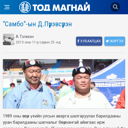
“Самбо”-ын Д.Пүрэвсүрэн
А.Тэлмэн
ХУВААЛЦАХ
ЖИРГЭХ
2013 оны 11-р сарын 25 -нд
1989 оны өсвөр үеийн улсын аварга шалгаруулах барилдааны
уран барилдааны шагналыг Өвөрхангай аймгаас ирж