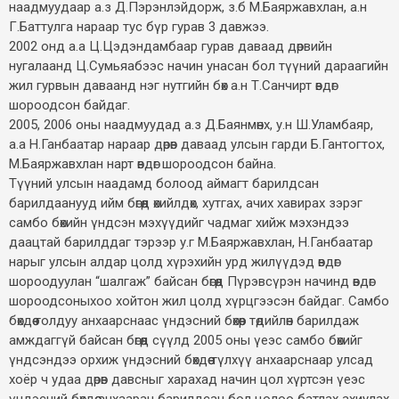
наадмуудаар а.з Д.Пэрэнлэйдорж, з.б М.Баяржавхлан, а.н
Г.Баттулга нараар тус бүр гурав 3 давжээ.
2002 онд а.а Ц.Цэдэндамбаар гурав даваад дөрвийн
нугалаанд Ц.Сумьяабээс начин унасан бол түүний дараагийн
жил гурвын даваанд нэг нутгийн бөх а.н Т.Санчирт өвдөг
шороодсон байдаг.
2005, 2006 оны наадмуудад а.з Д.Баянмөнх, у.н Ш.Уламбаяр,
а.а Н.Ганбаатар нараар дөрөв даваад улсын гарди Б.Гантогтох,
М.Баяржавхлан нарт өвдөг шороодсон байна.
Түүний улсын наадамд болоод аймагт барилдсан
барилдаанууд ийм бөгөөд өхийлдөх, хутгах, ачих хавирах зэрэг
самбо бөхийн үндсэн мэхүүдийг чадмаг хийж мэхэндээ
даацтай барилддаг тэрээр у.г М.Баяржавхлан, Н.Ганбаатар
нарыг улсын алдар цолд хүрэхийн урд жилүүдэд өвдөг
шороодуулан “шалгаж” байсан бөгөөд Пүрэвсүрэн начинд өвдөг
шороодсоныхоо хойтон жил цолд хүрцгээсэн байдаг. Самбо
бөхдөө голдуу анхаарснаас үндэсний бөхөөр төдийлөн барилдаж
амждаггүй байсан бөгөөд сүүлд 2005 оны үеэс самбо бөхийг
үндсэндээ орхиж үндэсний бөхдөө түлхүү анхаарснаар улсад
хоёр ч удаа дөрөв давсныг харахад начин цол хүртсэн үеэс
үндэсний бөхдөө анхааран барилдсан бол цолоо батлах ахиулах