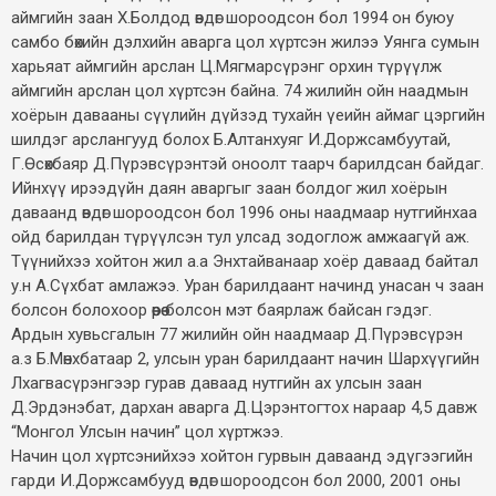
аймгийн заан Х.Болдод өвдөг шороодсон бол 1994 он буюу
самбо бөхийн дэлхийн аварга цол хүртсэн жилээ Уянга сумын
харьяат аймгийн арслан Ц.Мягмарсүрэнг орхин түрүүлж
аймгийн арслан цол хүртсэн байна. 74 жилийн ойн наадмын
хоёрын давааны сүүлийн дүйзэд тухайн үеийн аймаг цэргийн
шилдэг арслангууд болох Б.Алтанхуяг И.Доржсамбуутай,
Г.Өсөхбаяр Д.Пүрэвсүрэнтэй оноолт таарч барилдсан байдаг.
Ийнхүү ирээдүйн даян аваргыг заан болдог жил хоёрын
даваанд өвдөг шороодсон бол 1996 оны наадмаар нутгийнхаа
ойд барилдан түрүүлсэн тул улсад зодоглож амжаагүй аж.
Түүнийхээ хойтон жил а.а Энхтайванаар хоёр даваад байтал
у.н А.Сүхбат амлажээ. Уран барилдаант начинд унасан ч заан
болсон болохоор өөрөө болсон мэт баярлаж байсан гэдэг.
Ардын хувьсгалын 77 жилийн ойн наадмаар Д.Пүрэвсүрэн
а.з Б.Мөнхбатаар 2, улсын уран барилдаант начин Шархүүгийн
Лхагвасүрэнгээр гурав даваад нутгийн ах улсын заан
Д.Эрдэнэбат, дархан аварга Д.Цэрэнтогтох нараар 4,5 давж
“Монгол Улсын начин” цол хүртжээ.
Начин цол хүртсэнийхээ хойтон гурвын даваанд эдүгээгийн
гарди И.Доржсамбууд өвдөг шороодсон бол 2000, 2001 оны