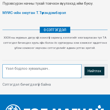
Пүрэвсүрэн начны тухай товчхон өгүүлэхэд ийм буюу.
МУИС-ийн оюутан Т.Түмэндэмбэрэл
0 СЭТГЭГДЭЛ
ХХЗХ-ны журмын дагуу зүй зохисгүй зарим үг, хэллэгийг хязгаарласан тул ТА
сэтгэгдэл бичихдээ хууль зүйн болон ёс суртахууны хэм хэмжээг хүндэтгэнэ
үү. Хэм хэмжээг зөрчсөн сэтгэгдэлийг админ устгах эрхтэй.
Нийтлэх
Сэтгэгдэл бичигдээгүй байна