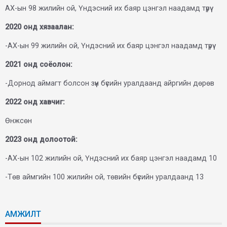
АХ-ын 98 жилийн ой, Үндэсний их баяр цэнгэл наадамд түрүү
2020 онд хязаалан:
-АХ-ын 99 жилийн ой, Үндэсний их баяр цэнгэл наадамд түрүү
2021 онд соёолон:
-Дорнод аймагт болсон зүүн бүсийн уралдаанд айргийн дөрөв
2022 онд хавчиг:
Өнжсөн
2023 онд долоотой:
-АХ-ын 102 жилийн ой, Үндэсний их баяр цэнгэл наадамд 10
-Төв аймгийн 100 жилийн ой, төвийн бүсийн уралдаанд 13
АМЖИЛТ