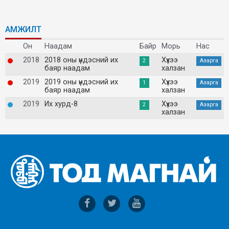
АМЖИЛТ
Он
Наадам
Байр
Морь
Нас
2018
2018 оны үндэсний их
Хүхээ
2
Азарга
баяр наадам
халзан
2019
2019 оны үндэсний их
Хүхээ
1
Азарга
баяр наадам
халзан
2019
Их хурд-8
Хүхээ
2
Азарга
халзан