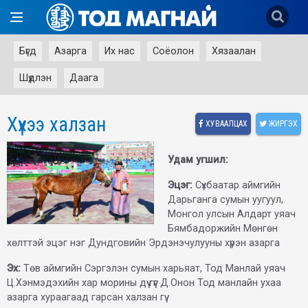
Бүгд
Азарга
Их нас
Соёолон
Хязаалан
Шүдлэн
Даага
Хүхээ халзан
ХУВААЛЦАХ
ЖИРГЭХ
Удам угшил:
Эцэг:
Сүхбаатар аймгийн
Дарьганга сумын уугуул,
Монгол улсын Алдарт уяач
Бямбадоржийн Мөнгөн
хөлттэй эцэг нэг Дундговийн Эрдэнэчулууны хүрэн азарга
Эх:
Төв аймгийн Сэргэлэн сумын харьяат, Тод Манлай уяач
Ц.Хэнмэдэхийн хар морины дүү гүүг Д.Онон Тод манлайн ухаа
азарга хураагаад гарсан халзан гүү.