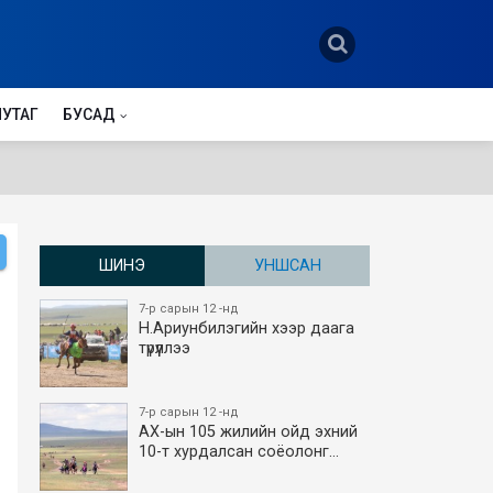
НУТАГ
БУСАД
ШИНЭ
УНШСАН
7-р сарын 12 -нд
Н.Ариунбилэгийн хээр даага
түрүүллээ
7-р сарын 12 -нд
АХ-ын 105 жилийн ойд эхний
10-т хурдалсан соёолонг…