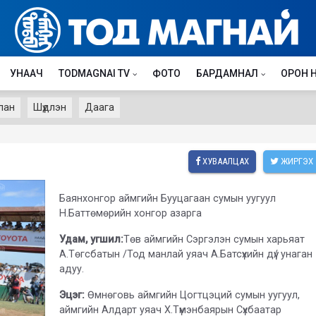
УНААЧ
TODMAGNAI TV
ФОТО
БАРДАМНАЛ
ОРОН 
лан
Шүдлэн
Даага
ХУВААЛЦАХ
ЖИРГЭХ
Баянхонгор аймгийн Бууцагаан сумын уугуул
Н.Баттөмөрийн хонгор азарга
Удам, угшил:
Төв аймгийн Сэргэлэн сумын харьяат
А.Төгсбатын /Тод манлай уяач А.Батсүхийн дүү/ унаган
адуу.
Эцэг:
Өмнөговь аймгийн Цогтцэций сумын уугуул,
аймгийн Алдарт уяач Х.Түмэнбаярын Сүхбаатар