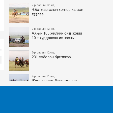
7-р сарын 12 -нд
Ч.Батжаргалын хонгор халзан
түрүүллээ
7-р сарын 12 -нд
АХ-ын 105 жилийн ойд эхний
10-т хурдалсан их насны…
7-р сарын 12 -нд
231 соёолон бүртгүүлжээ
7-р сарын 11 -нд
Жигүүр халтар Даян түмэн эх
боллоо
7-р сарын 11 -нд
АХ-ын 105 жилийн ойд эхний
10-т хурдалсан азаргану…