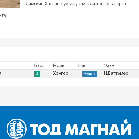
аймгийн Халзан сумын угшилтай хонгор азарга.
үү
Байр
Морь
Нас
Эзэн
м
Хонгор
Н.Баттөмөр
2
Азарга