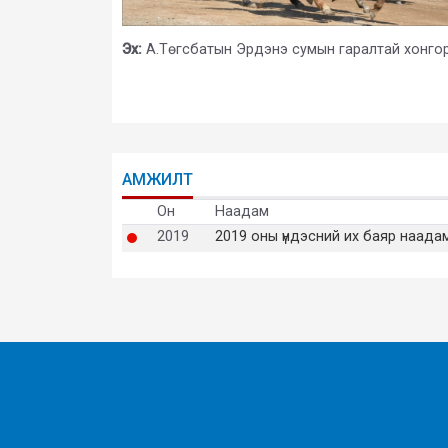
Эх:
А.Төгсбатын Эрдэнэ сумын гаралтай хонгор г
АМЖИЛТ
Он
Наадам
2019
2019 оны үндэсний их баяр наада