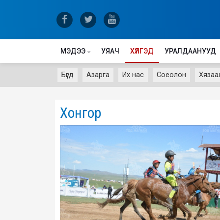
МЭДЭЭ
УЯАЧ
ХҮЛГЭД
УРАЛДААНУУД
Бүгд
Азарга
Их нас
Соёолон
Хязаа
Хонгор