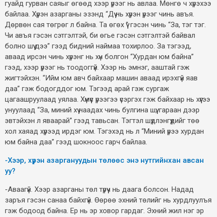
гуайд гурван саяыг өгөөд хээр үрээг нь авлаа. Мөнгө ч хүрэхээ
байлаа. Хүрэн азарганы эзэнд “Дүү нь хүрэн үрээг чинь авъя.
Дөрвөн сая төгрөг л байна. Та өгөх үү” гэсэн чинь “За, тэг тэг.
Чи авъя гэсэн сэтгэлтэй, би өгье гэсэн сэтгэлтэй байвал
болно шүү дээ” гээд бидний наймаа тохирлоо. За тэгээд,
аваад ирсэн чинь хүрэнг нь хүн болгон “Хурдан юм байна”
гээд, хээр үрээг нь тоодоггүй. Хээр нь эмнэг, ааштай гэж
жигтэйхэн. “Ийм юм авч байхаар машин аваад ирэхгүй яав
даа” гэж бодогддог юм. Тэгээд арай гэж сургаж
цагаашруулаад уялаа. Хүмүүс үрээгээ үсэргэх гэж байхаар нь хүүгээ
унуулаад “За, миний хүү наадах чинь булгина шүү, гараан дээр
эвтэйхэн л яваарай” гээд тавьсан. Тэгтэл шүдлэнгүүдийг төө
хол хаяад хүрээд ирдэг юм. Тэгэхэд нь л “Миний үрээ хурдан
юм байна даа” гээд шокноос гарч байлаа.
-
Хээр, хүрэн азаргануудын төлөөс энэ нутгийнхан авсан
уу?
-Аваагүй. Хээр азарганы төл түрүүч нь даага болсон. Надад
заръя гэсэн санаа байхгүй. Өөрөө эхний төлийг нь хурдлуулъя
гэж бодоод байна. Ер нь эр ховор гардаг. Эхний жил нэг эр