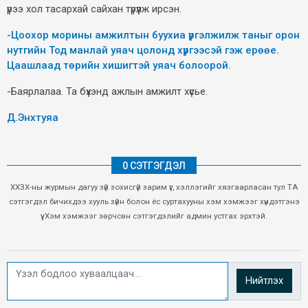
үрээ хол тасархай сайхан түрүүлж ирсэн.
-
Цоохор морины амжилтын буухиа үргэлжилж таныг орон
нутгийн Тод манлай уяач цолонд хүргээсэй гэж ерөөе.
Цаашлаад төрийн хишигтэй уяач болоорой.
-Баярлалаа. Та бүхэнд ажлын амжилт хүсье.
Д.Энхтуяа
0 СЭТГЭГДЭЛ
ХХЗХ-ны журмын дагуу зүй зохисгүй зарим үг, хэллэгийг хязгаарласан тул ТА
сэтгэгдэл бичихдээ хууль зүйн болон ёс суртахууны хэм хэмжээг хүндэтгэнэ
үү. Хэм хэмжээг зөрчсөн сэтгэгдэлийг админ устгах эрхтэй.
Нийтлэх