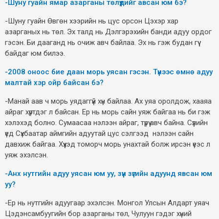
-
Шуну гуайн ямар азарганы төлүүдийг авсан юм бэ?
-Шуну гуайн Өвгөн хээрийн нь цус орсон Цэхэр хар
азарганых нь төл. Эх талд нь Дэлгэрэхийн банди адуу ордог
гэсэн. Би дааганд нь очиж авч байлаа. Эх нь гэж будан гүү
байдаг юм билээ.
-
2008 оноос бие даан морь уясан гэсэн. Түүнээс өмнө адуу
малтай хэр ойр байсан бэ?
-Манай аав ч морь уядаггүй хүн байлаа. Ах уяа оролдож, хааяа
айраг хүртдэг л байсан. Ер нь морь сайн уяж байгаа нь би гэж
хэлэхэд болно. Сумаасаа нэлээн айраг, түрүү авч байна. Сүүлийн
үед Сүхбаатар аймгийн адуутай цус сэлгээд нэлээн сайн
давхиж байгаа. Хүүхэд томорч морь унахтай болж ирсэн үеэс л
уяж эхэлсэн.
-
Анх нутгийн адуу уясан юм уу, зүүн зүгийн адуунд явсан юм
уу?
-Ер нь нутгийн адуугаар эхэлсэн. Монгол Улсын Алдарт уяач
Цэдэнсамбуугийн бор азарганы төл, Чулуун гэдэг хүний