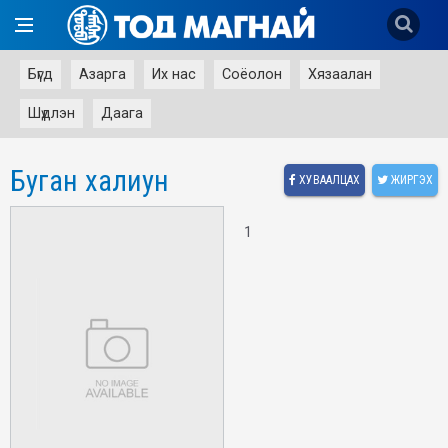
Бүгд
Азарга
Их нас
Соёолон
Хязаалан
Шүдлэн
Даага
Буган халиун
ХУВААЛЦАХ
ЖИРГЭХ
1