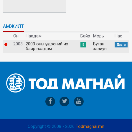
АМЖИЛТ
Он
Наадам
Байр
Морь
Нас
2003
2003 оны үндэсний их
Буган
5
Даага
баяр наадам
халиун
Copyright © 2008 - 2026
Todmagnai.mn