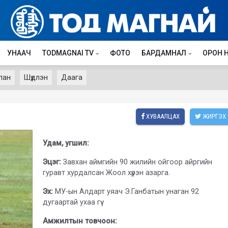
УНААЧ
TODMAGNAI TV
ФОТО
БАРДАМНАЛ
ОРОН 
лан
Шүдлэн
Даага
ХУВААЛЦАХ
ЖИРГЭХ
Удам, угшил:
Эцэг:
Завхан аймгийн 90 жилийн ойгоор айргийн
гуравт хурдалсан Жоол хүрэн азарга.
Эх:
МУ-ын Алдарт уяач Э.Ганбатын унаган 92
дугаартай ухаа гүү
Амжилтын товчоон: