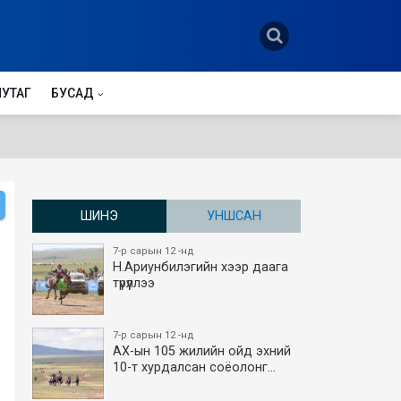
НУТАГ
БУСАД
ШИНЭ
УНШСАН
7-р сарын 12 -нд
Н.Ариунбилэгийн хээр даага
түрүүллээ
7-р сарын 12 -нд
АХ-ын 105 жилийн ойд эхний
10-т хурдалсан соёолонг…