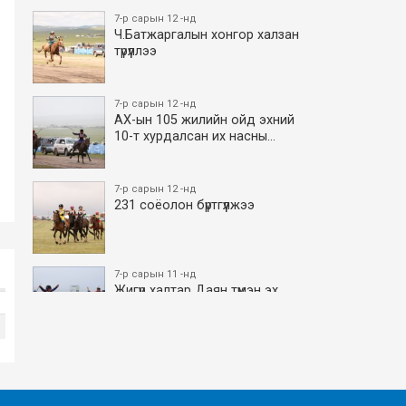
7-р сарын 12 -нд
Ч.Батжаргалын хонгор халзан
түрүүллээ
7-р сарын 12 -нд
АХ-ын 105 жилийн ойд эхний
10-т хурдалсан их насны…
7-р сарын 12 -нд
231 соёолон бүртгүүлжээ
7-р сарын 11 -нд
Жигүүр халтар Даян түмэн эх
боллоо
7-р сарын 11 -нд
АХ-ын 105 жилийн ойд эхний
10-т хурдалсан азаргану…