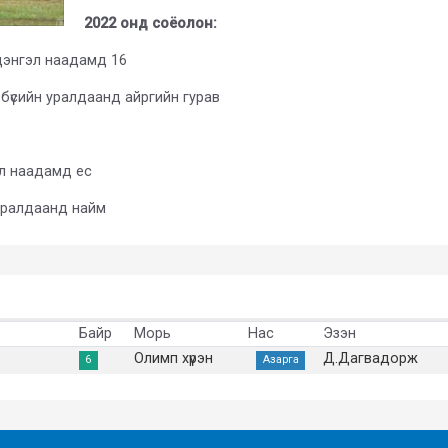
2022 онд соёолон:
 цэнгэл наадамд 16
 бүсийн уралдаанд айргийн гурав
эл наадамд ес
 уралдаанд найм
Байр
Морь
Нас
Эзэн
Олимп хүрэн
Д.Дагвадорж
6
Азарга