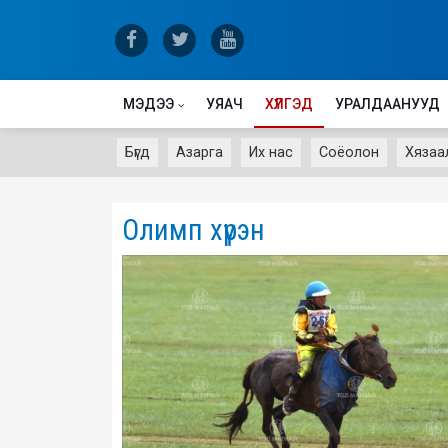
МЭДЭЭ
УЯАЧ
ХҮЛГЭД
УРАЛДААНУУД
Бүгд
Азарга
Их нас
Соёолон
Хязаа
Олимп хүрэн