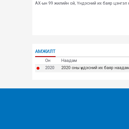
АХ-ын 99 жилийн ой, Үндэсний их баяр цэнгэл
АМЖИЛТ
Он
Наадам
2020
2020 оны үндэсний их баяр наада