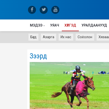
МЭДЭЭ
УЯАЧ
ХҮЛГЭД
УРАЛДААНУУД
Бүгд
Азарга
Их нас
Соёолон
Хязаа
Зээрд