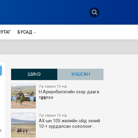
НУТАГ
БУСАД
ШИНЭ
УНШСАН
7-р сарын 12 -нд
Н.Ариунбилэгийн хээр даага
түрүүллээ
7-р сарын 12 -нд
АХ-ын 105 жилийн ойд эхний
10-т хурдалсан соёолонг…
р