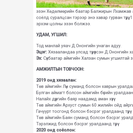
эзэн Хөдөлмөрийн баатар Балжирын Лхамжав аг
соёлд суралцсан тэрээр энэ хавар гурван түрүү
эрхэм цолны эзэн болжээ.
УДАМ, УГШИЛ:
Тод манлай уяач Д.Ононгийн унаган адуу.
Эцэг:
Хязааландаа улсад түрүүлсэн Д.Ононгийн 
Эх:
Сүхбаатар аймгийн Халзан сумын угшилтай зээ
АМЖИЛТЫН ТОВЧООН:
2019 онд хязаалан:
Төв аймгийн Лүн суманд болсон хаврын уралдаан
Булган аймагт болсон аймгийн бүсийн уралда
Налайх дүүргийн баяр наадамд аман хүзүү
Төв аймгийн Архуст сумын 60 жилийн ойд айрг
Гачуурт тосгонд болсон бэсрэг уралдаанд түрүү
Төв аймгийн Баян суманд болсон бэсрэг уралдаа
Тэрэлжид болсон бэсрэг уралдаанд түрүү
2020 онд соёолон: