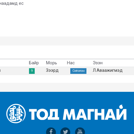
 наадамд ес
Байр
Морь
Нас
Эзэн
м
Зээрд
Л.Аваажигмэд
9
Соёолон