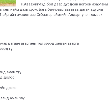
Л.Аваажигмэд бол дээр дурдсан ногоон азарганы
сны найм дахь хүү юм. Бага балчраас аавыгаа даган адууны
, 11 айргийн амжилтаар Сүхбаатар аймгийн Алдарт уяач хэмээх
хамар цагаан азарганы төл зээрд халзан азарга
рд гүү.
д аман хүзүү
анд долоо
ийн дөрөв
нд аман хүзүү