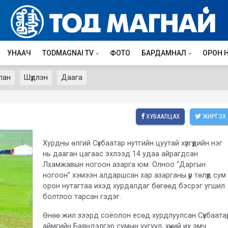
УНААЧ
TODMAGNAI TV
ФОТО
БАРДАМНАЛ
ОРОН 
лан
Шүдлэн
Даага
ХУВААЛЦАХ
ЖИРГЭХ
Хурдны өлгий Сүхбаатар нутгийн цуутай хүлгүүдийн нэг
нь дааган цагаас эхлээд 14 удаа айрагдсан
Лхамжавын ногоон азарга юм. Олноо “Даргын
ногоон” хэмээн алдаршсан хар азарганы үр төлүүд сум
орон нутагтаа ихэд хурдалдаг бөгөөд бэсрэг угшил
болтлоо тарсан гэдэг.
Өнөө жил зээрд соёолон есөд хурдлуулсан Сүхбаата
аймгийн Баяндэлгэр сумын уугуул, хүний их эмч