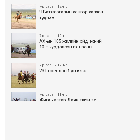
7-р сарын 12 -нд
Ч.Батжаргалын хонгор халзан
түрүүллээ
7-р сарын 12 -нд
АХ-ын 105 жилийн ойд эхний
10-т хурдалсан их насны…
7-р сарын 12 -нд
231 соёолон бүртгүүлжээ
7-р сарын 11 -нд
Жигүүр халтар Даян түмэн эх
боллоо
7-р сарын 11 -нд
АХ-ын 105 жилийн ойд эхний
10-т хурдалсан азаргану…