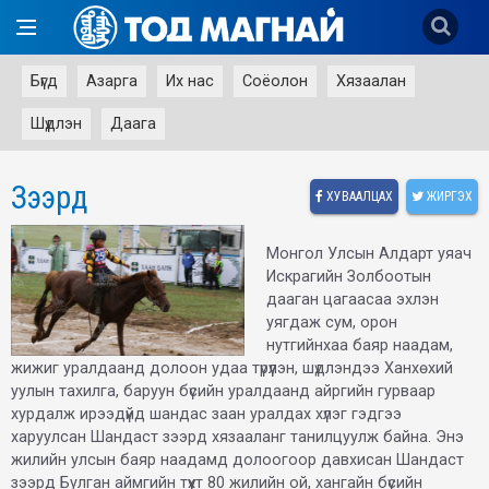
Бүгд
Азарга
Их нас
Соёолон
Хязаалан
Шүдлэн
Даага
Зээрд
ХУВААЛЦАХ
ЖИРГЭХ
Монгол Улсын Алдарт уяач
Искрагийн Золбоотын
дааган цагаасаа эхлэн
уягдаж сум, орон
нутгийнхаа баяр наадам,
жижиг уралдаанд долоон удаа түрүүлэн, шүдлэндээ Ханхөхий
уулын тахилга, баруун бүсийн уралдаанд айргийн гурваар
хурдалж ирээдүйд шандас заан уралдах хүлэг гэдгээ
харуулсан Шандаст зээрд хязааланг танилцуулж байна. Энэ
жилийн улсын баяр наадамд долоогоор давхисан Шандаст
зээрд Булган аймгийн түүхт 80 жилийн ой, хангайн бүсийн