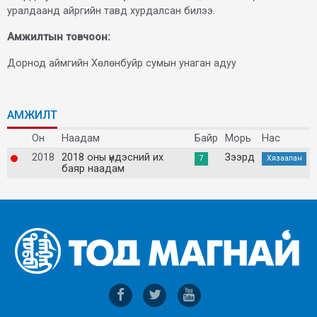
уралдаанд айргийн тавд хурдалсан билээ.
Амжилтын товчоон:
Дорнод аймгийн Хөлөнбуйр сумын унаган адуу
АМЖИЛТ
Он
Наадам
Байр
Морь
Нас
2018
2018 оны үндэсний их
Зээрд
7
Хязаалан
баяр наадам