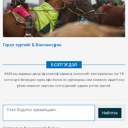
Гэрэл зургийг Б.Ванчинсүрэн
0 СЭТГЭГДЭЛ
ХХЗХ-ны журмын дагуу зүй зохисгүй зарим үг, хэллэгийг хязгаарласан тул ТА
сэтгэгдэл бичихдээ хууль зүйн болон ёс суртахууны хэм хэмжээг хүндэтгэнэ
үү. Хэм хэмжээг зөрчсөн сэтгэгдэлийг админ устгах эрхтэй.
Нийтлэх