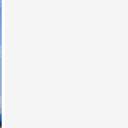
260 их насны морь бүртгүүлжээ
7-р сарын 11 -нд
АХ-ын 105 жилийн ойд
Н.Хүрлээгийн шарга азарга түр…
7-р сарын 11 -нд
141 хурдан азарга бүртгүүлжээ
7-р сарын 10 -нд
АХ-ын 105 жилийн ойн
сонгомол ангиллын хурдан
морь…
7-р сарын 10 -нд
Сонгомол дунд ангиллын
уралдаанд 113 хурдан хүлэг …