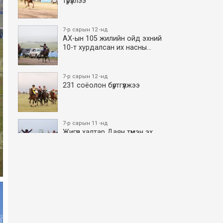
түрүүллээ
7-р сарын 12 -нд
АХ-ын 105 жилийн ойд эхний
10-т хурдалсан их насны…
7-р сарын 12 -нд
231 соёолон бүртгүүлжээ
7-р сарын 11 -нд
Жигүүр халтар Даян түмэн эх
боллоо
7-р сарын 11 -нд
АХ-ын 105 жилийн ойд эхний
10-т хурдалсан азаргану…
7-р сарын 11 -нд