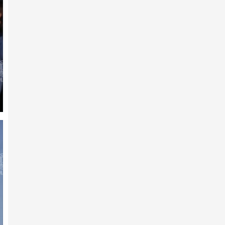
2026 оны 2-р сарын 08 -нд
2025 ОНЫ​ МОНГОЛ УЛСЫН
ӨНДӨР ЧАНСААТАЙ ИХ
НАСНЫ МО…
2026 оны 2-р сарын 04 -нд
2025 ОНЫ МОНГОЛ УЛСЫН ​
ӨНДӨР ЧАНСААТАЙ АЗАРГА
2026 оны 2-р сарын 04 -нд
Эрдэмт уяачид, эрэмгий хүлгүүд:
Хурдан адуу үржүүл…
2026 оны 2-р сарын 04 -нд
2025 ОНЫ МОНГОЛ УЛСЫН ​
ӨНДӨР ЧАНСААТАЙ
УРАЛДААНЧ Х…
2026 оны 2-р сарын 04 -нд
2025 ОНЫ МОНГОЛ УЛСЫН​