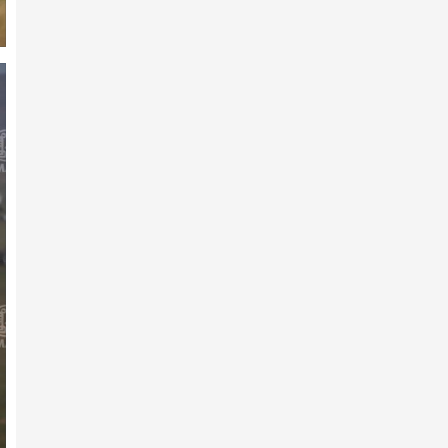
7-р сарын 10 -нд
АХ-ын 105 жилийн ойд эхний
10-т хурдалсан хурдан ш…
7-р сарын 10 -нд
Аймгийн Алдарт уяач
Э.Ариунболдын халзан шүдлэн
тү…
7-р сарын 10 -нд
АХ-ын 105 жилийн ойд 223
хурдан шүдлэн бүртгүүлжээ
7-р сарын 10 -нд
АХ-ын 105 жилийн ойд эхний
10-т хурдалсан хурдан х…
7-р сарын 10 -нд
Х.Улам-Өрнөхийн хурдан хээр
хязаалан түрүүллээ