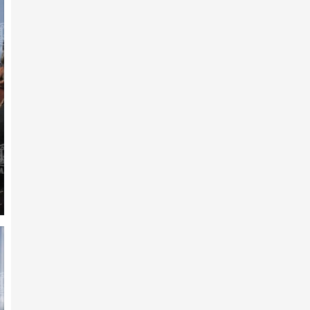
ӨНДӨР ЧАНСААТАЙ УЯАЧИД
2026 оны 1-р сарын 04 -нд
Мөлүү хээр
2026 оны 1-р сарын 02 -нд
"Их хурд-10" уралдааны
сонгомол дээд насны
ангилал…
2025 оны 12-р сарын 25 -нд
"Солиоруулдаг" Соёмбо
2025 оны 12-р сарын 18 -нд
Эрдэмт уяачид, эрэмгий хүлгүүд:
Тод манлай уяач О.…