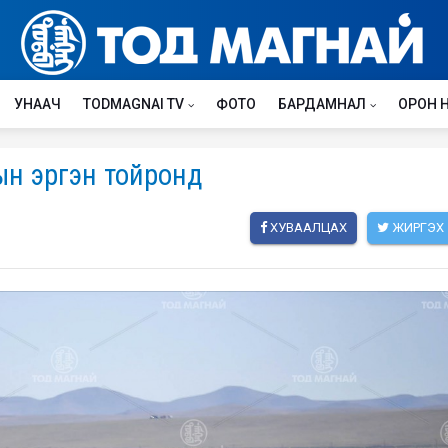
УНААЧ
TODMAGNAI TV
ФОТО
БАРДАМНАЛ
ОРОН 
ын эргэн тойронд
ХУВААЛЦАХ
ЖИРГЭХ