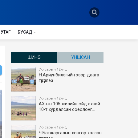
НУТАГ
БУСАД
ШИНЭ
УНШСАН
7-р сарын 12 -нд
Н.Ариунбилэгийн хээр даага
түрүүллээ
7-р сарын 12 -нд
АХ-ын 105 жилийн ойд эхний
10-т хурдалсан соёолонг…
7-р сарын 12 -нд
Ч.Батжаргалын хонгор халзан