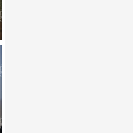
7-р сарын 10 -нд
Гарааны зурхай руу 180
хязаалан хөдөллөө
7-р сарын 10 -нд
Хүйн долоон худагийн эргэн
тойронд
7-р сарын 10 -нд
МУ-ын Манлай уяач
Б.Сүхбаатар: Хэмжилтэнд
сэтгэл х…
7-р сарын 10 -нд
АХ-ын 105 жилийн ойд 242
хязаалан бүртгүүлжээ
2026 оны 2-р сарын 11 -нд
Айл хэсье, адуу харъя-
Г.Хадбаатар