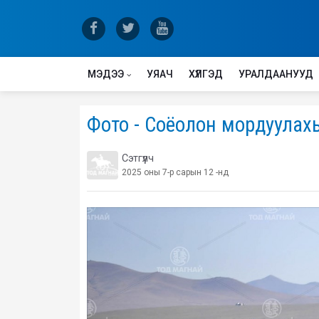
МЭДЭЭ
УЯАЧ
ХҮЛГЭД
УРАЛДААНУУД
Фото - Соёолон мордуулах
Сэтгүүлч
2025 оны 7-р сарын 12 -нд