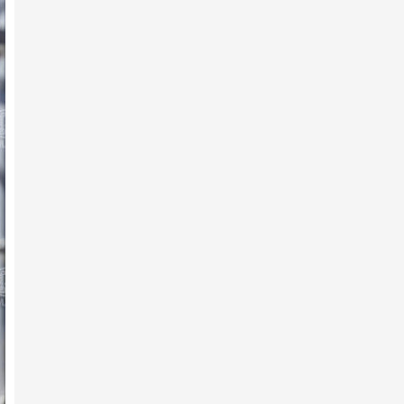
2025 оны 12-р сарын 18 -нд
Архангай аймгийн 100 жилийн
ой, хангайн бүсийн ура…
2025 оны 12-р сарын 07 -нд
Архангай аймгийн 100 жилийн
ой, хангайн бүсийн ура…
2025 оны 12-р сарын 03 -нд
Эндүүрэгдээд эзнээ олжээ
2025 оны 12-р сарын 01 -нд
Архангай аймгийн 100 жилийн
ой, хангайн бүсийн ура…
2025 оны 11-р сарын 30 -нд
Ярилцах болзол хангагдав