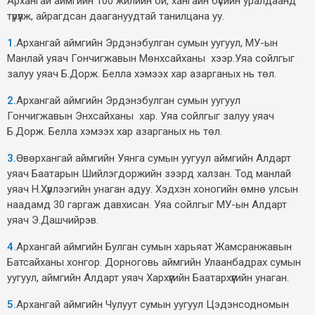
Архангай аймгийн 100 жилийн ой, хангайн бүсийн уралдаанд
түрүүлж, айрагдсан даагануудтай танилцана уу.
1.
Архангай аймгийн Эрдэнэбулган сумын уугуул, МУ-ын
Манлай уяач Гончигжавын Мөнхсайханы
хээр.Уяа сойлгыг
залуу уяач Б.Дорж. Белла хэмээх хар азарганых нь төл.
2.
Архангай аймгийн Эрдэнэбулган сумын уугуул
Гончигжавын Энхсайханы хар. Уяа сойлгыг залуу уяач
Б.Дорж. Белла хэмээх хар азарганых нь төл.
3.
Өвөрхангай аймгийн Уянга сумын уугуул аймгийн Алдарт
уяач Баатарын Шийлэгдоржийн зээрд халзан. Тод манлай
уяач Н.Хүрлээгийн унаган адуу. Хэдхэн хоногийн өмнө улсын
наадамд 30 гаргаж давхисан. Уяа сойлгыг МУ-ын Алдарт
уяач Э.Дашчийрэв.
4.
Архангай аймгийн Булган сумын харьяат Жамсранжавын
Батсайханы хонгор. Дорноговь аймгийн Улаанбадрах сумын
уугуул, аймгийн Алдарт уяач Хархүүгийн Баатархүүгийн унаган.
5.
Архангай аймгийн Чулуут сумын уугуул Цэдэнсодномын