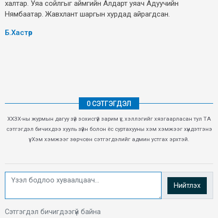
халтар. Уяа сойлгыг аймгийн Алдарт уяач Адуучийн
Нямбаатар. Жавхлант шаргын хурдад айрагдсан.
Б.Хастөр
0 СЭТГЭГДЭЛ
ХХЗХ-ны журмын дагуу зүй зохисгүй зарим үг, хэллэгийг хязгаарласан тул ТА
сэтгэгдэл бичихдээ хууль зүйн болон ёс суртахууны хэм хэмжээг хүндэтгэнэ
үү. Хэм хэмжээг зөрчсөн сэтгэгдэлийг админ устгах эрхтэй.
Нийтлэх
Сэтгэгдэл бичигдээгүй байна