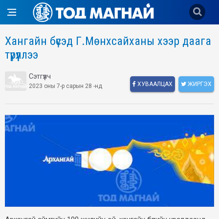
Хангайн бүсэд Г.Мөнхсайханы хээр даага
түрүүллээ
Сэтгүүлч
ХУВААЛЦАХ
ЖИРГЭХ
2023 оны 7-р сарын 28 -нд