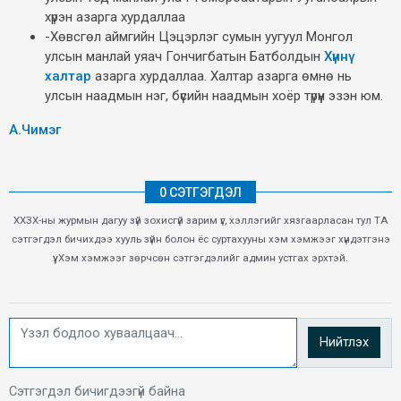
хүрэн азарга хурдаллаа
-Хөвсгөл аймгийн Цэцэрлэг сумын уугуул Монгол
улсын манлай уяач Гончигбатын Батболдын
Хүннү
халтар
азарга хурдаллаа. Халтар азарга өмнө нь
улсын наадмын нэг, бүсийн наадмын хоёр түрүүн эзэн юм.
А.Чимэг
0 СЭТГЭГДЭЛ
ХХЗХ-ны журмын дагуу зүй зохисгүй зарим үг, хэллэгийг хязгаарласан тул ТА
сэтгэгдэл бичихдээ хууль зүйн болон ёс суртахууны хэм хэмжээг хүндэтгэнэ
үү. Хэм хэмжээг зөрчсөн сэтгэгдэлийг админ устгах эрхтэй.
Нийтлэх
Сэтгэгдэл бичигдээгүй байна