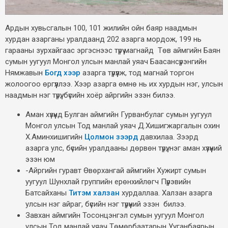
Ардын хувьсгалын 100, 101 жилийн ойн баяр наадмын
хурдан азарганы уралдаанд 202 азарга мордож, 199 нь
гарааны зурхайгаас эргэснээс түрүү магнайд Төв аймгийн Баян
сумын уугуул Монгол улсын манлай уяач Баасансүрэнгийн
Нямжавын
Богд хээр
азарга түрүүлж, тод магнай торгон
жолоогоо өргүүллээ. Хээр азарга өмнө нь их хурдын нэг, улсын
наадмын нэг түрүү, бүсийн хоёр айргийн эзэн билээ.
Аман хүзүүнд Булган аймгийн Гурванбулаг сумын уугуул
Монгол улсын Тод манлай уяач Д.Хишигжаргалын охин
Х.Аминхишигийн
Цолмон зээрд
давхилаа. Зээрд
азарга улс, бүсийн уралдааны дөрвөн түрүү, нэг аман хүзүүний
эзэн юм
-Айргийн гуравт Өвөрхангай аймгийн Хужирт сумын
уугуул Шунхлай группийн ерөнхийлөгч Пүрэвийн
Батсайханы
Титэм халзан
хурдаллаа. Халзан азарга
улсын нэг айраг, бүсийн нэг түрүүний эзэн билээ.
Завхан аймгийн Тосонцэнгэл сумын уугуул Монгол
улсын Тод манлай уяач Төмөрбаатарын Ууганбаярын