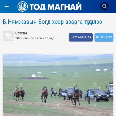
Б.Нямжавын Богд хээр азарга түрүүллээ
Сэтгүүлч
ХУВААЛЦАХ
ЖИРГЭХ
2022 оны 7-р сарын 11 -нд