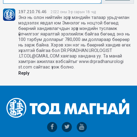
197.210.76.46
2022 оны 3-р сарын 18 -нд
Энэ нь олон нийтийн эрүүл мэндийн талаар урьдчилан
мэдээлэх явдал юм Эмнэлэг нь ноцтой бөгөөд
бөөрний хандивлагчдын эрүүл мэндийн тусламж
үйлчилгээг яаралтай эрэлхийлж байгаа бөгөөд энэ нь
100 тэрбум долларыг 780,000 ам.доллараар бөөрөөр
нь зарж байна. Хэрэв хэн нэг нь бөөрний хандив өгөх
хүсэлтэй байгаа бол DR.PRADHAN.UROLOGIST
.LT.COL@GMAIL.COM хаягаар хандана уу. Та манай
хамтран ажиллах вэбсайтыг www.drpradhanurologi
st.com сайтаас үзэж болно.
Reply