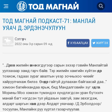
ТОД МАГНАЙ ПОДКАСТ-71: МАНЛАЙ
УЯАЧ Д.ЭРДЭНЭЧУЛУУН
Сэтгүүлч
ХУВААЛЦАХ
ЖИРГЭХ
2022 оны 3-р сарын 09 -нд
"...Дөрвөн жилийн өмнө нэгдүгээр сарын эхээр говийн Манлайтай
уулзахаар замд гарч байв. Тэр жилийн хамгийн хүйтэн өдөр
тохиож, гадаах зураг авалтын үеэр зочныхоо чихийг
хайруулчихаж билээ. Өнөөдөр гайгүй дулаахан байгаасай даа..."
хэмээн багийнхандаа ярьж, бид Мандалговийн зүг хөдлөв.
Морины Моо хэмээн түмэндээ хүндлэгдсэн уран бүтээлч
манай багт нэгдсэн тул уйдахын завгүй, зам эвхэгдэж,
алдарт шаргын хөшөөн дээр Алдарт уяачаар /Д.Эрболдоор/
тосуулан, Манлайнх руу хүртэл газарчлуулав.