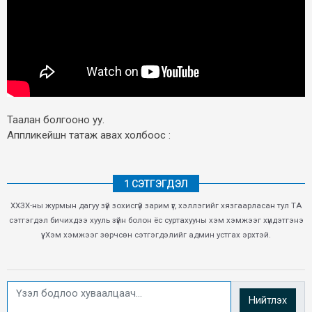
Таалан болгооно уу.
Аппликейшн татаж авах холбоос :
1 СЭТГЭГДЭЛ
ХХЗХ-ны журмын дагуу зүй зохисгүй зарим үг, хэллэгийг хязгаарласан тул ТА
сэтгэгдэл бичихдээ хууль зүйн болон ёс суртахууны хэм хэмжээг хүндэтгэнэ
үү. Хэм хэмжээг зөрчсөн сэтгэгдэлийг админ устгах эрхтэй.
Нийтлэх