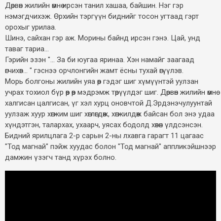
Дөрвөн жилийн өмнө ирсэн танил хашаа, байшин. Нэг гэр
нэмэгдчихэж. Өрхийн тэргүүн биднийг тосон угтаад гэрт
орохыг урилаа.
Шинэ, сайхан гэр аж. Морины байнд ирсэн гэнэ. Цай, унд
таваг тариа...
Гэрийн эзэн "... За би юугаа яринаа. Хэн намайг заагаад
өгчихөв... " гэснээ орчлонгийн жамт ёсны тухай өгүүлэв.
Морь болгоны жилийн уяа өөр гэдэг шиг хүмүүнтэй уулзан
учрах тохиол бүр өөр өөр мэдрэмж төрүүлдэг шиг. Дөрвөн жилийн өмнө
халгисан цалгисан, үг хэл хурц оновчтой Д.Эрдэнэчулуунтай
уулзаж хуур хөгжим шиг хөглөгдөж, хөгжилдөж байсан бол энэ удаа
хүндэтгэн, талархах, ухаарч, уясах бодолд хөвөн үлдсэнсэн.
Бидний ярилцлага 2-р сарын 2-ны лхавга гарагт 11 цагаас
"Тод магнай" пэйж хуудас болон "Тод магнай" аппликэйшнээр
дамжин үзэгч танд хүрэх болно.