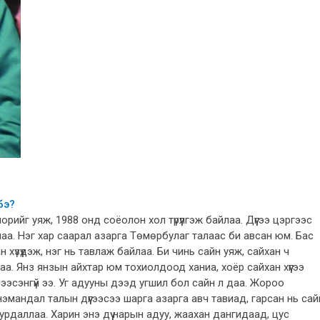
бэ?
орийг уяж, 1988 онд соёолон хол түрүүлгэж байлаа. Дүүгээ цэргээс
йлаа. Нэг хар саарал азарга Төмөрбулаг талаас би авсан юм. Бас
 хүзүүдэж, нэг нь тавлаж байлаа. Би чинь сайн уяж, сайхан ч
аа. Янз янзын айхтар юм тохиолдоод ханиа, хоёр сайхан хүүгээ
чээсэнгүй ээ. Уг адууны дээд угшил бол сайн л даа. Жороо
нэмандал талын дүүгээсээ шарга азарга авч тавиад, гарсан нь сай
рдаллаа. Харин энэ дүү нарын адуу, жаахан дангидаад, цус