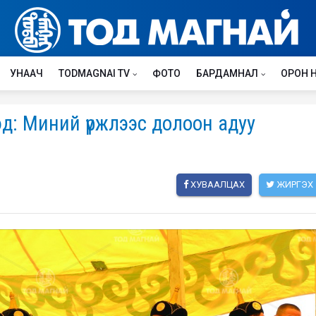
УНААЧ
TODMAGNAI TV
ФОТО
БАРДАМНАЛ
ОРОН 
д: Миний үржлээс долоон адуу
ХУВААЛЦАХ
ЖИРГЭХ