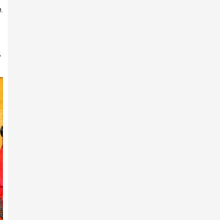
2025 оны 12-р сарын 18 -нд
.
Архангай аймгийн 100 жилийн
ой, хангайн бүсийн ура…
2025 оны 12-р сарын 07 -нд
д
Архангай аймгийн 100 жилийн
ой, хангайн бүсийн ура…
2025 оны 12-р сарын 03 -нд
Эндүүрэгдээд эзнээ олжээ
2025 оны 12-р сарын 01 -нд
Архангай аймгийн 100 жилийн
ой, хангайн бүсийн ура…
2025 оны 11-р сарын 30 -нд
Ярилцах болзол хангагдав