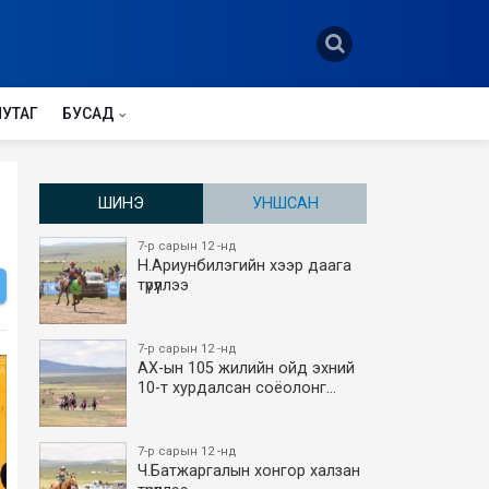
НУТАГ
БУСАД
ШИНЭ
УНШСАН
7-р сарын 12 -нд
Н.Ариунбилэгийн хээр даага
түрүүллээ
7-р сарын 12 -нд
АХ-ын 105 жилийн ойд эхний
10-т хурдалсан соёолонг…
7-р сарын 12 -нд
Ч.Батжаргалын хонгор халзан