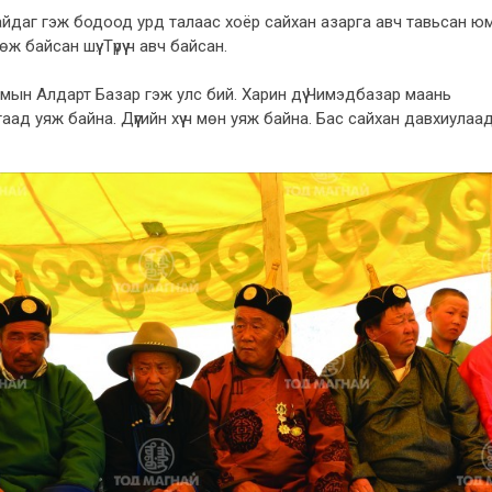
байдаг гэж бодоод урд талаас хоёр сайхан азарга авч тавьсан юм
айсан шүү. Түрүү ч авч байсан.
сумын Алдарт Базар гэж улс бий. Харин дүү Чимэдбазар маань
гаад уяж байна. Дүүгийн хүү ч мөн уяж байна. Бас сайхан давхиулаа