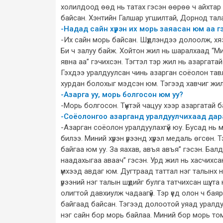
холилдоод өөд нь татах гэсэн өөрөө ч айхтар бү
байсан. Хэнтийн Галшар угшилтай, Дорнод тал
-Надад сайн хүрэн их морь заяасан юм аа г
-Их сайн морь байсан. Шүдлэндээ долоолж, хя
Би ч залуу байж. Хойтон жил нь шаралхаад “Ми
явна аа” гэчихсэн. Тэгтэл тэр жил нь азаргата
Гэхдээ уралдуулсан чинь азарган соёолон тавла
хурдан болохыг мэдсэн юм. Тэгээд хавчиг жил 
-Азарга уу, морь болгосон юм уу?
-Морь болгосон. Түүнтэй чацуу хээр азаргатай 
-Соёолонгоо азарганд уралдуулчихаад дар
-Азарган соёолон уралдуулахгүй юу. Бусад нь 
билээ. Миний хүрэн үрээнд хүрэл медаль өгсөн. 
байгаа юм уу. За яахав, авъя авъя” гэсэн. Бал
наадахыгаа аваач” гэсэн. Урд жил нь хасчихса
үмхээд авдаг юм. Дугтраад таттал нэг талынх нь 
үрээний нэг талын шүдийг булга татчихсан шүү, 
олигтой давхиулж чадаагүй. Тэр үед олон ч баяр
байгаад байсан. Тэгээд долоотой уяад уралд
нэг сайн бор морь байлаа. Миний бор морь то