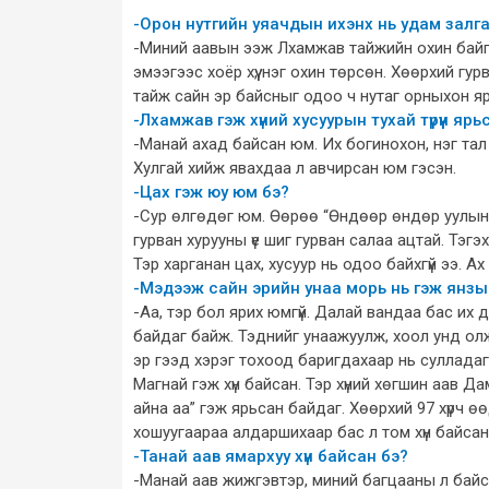
-Орон нутгийн уяачдын ихэнх нь удам залгас
-Миний аавын ээж Лхамжав тайжийн охин байгаа 
эмээгээс хоёр хүү, нэг охин төрсөн. Хөөрхий гур
тайж сайн эр байсныг одоо ч нутаг орныхон я
-Лхамжав гэж хүний хусуурын тухай түрүүн яр
-Манай ахад байсан юм. Их богинохон, нэг тал 
Хулгай хийж явахдаа л авчирсан юм гэсэн.
-Цах гэж юу юм бэ?
-Сур өлгөдөг юм. Өөрөө “Өндөөр өндөр уулын 
гурван хурууны үе шиг гурван салаа ацтай. Тэгэ
Тэр харганан цах, хусуур нь одоо байхгүй ээ. 
-Мэдээж сайн эрийн унаа морь нь гэж янзы
-Аа, тэр бол ярих юмгүй. Далай вандаа бас их 
байдаг байж. Тэднийг унаажуулж, хоол унд олж
эр гээд хэрэг тохоод баригдахаар нь сулладаг
Магнай гэж хүн байсан. Тэр хүний хөгшин аав Д
айна аа” гэж ярьсан байдаг. Хөөрхий 97 хүрч ө
хошуугаараа алдаршихаар бас л том хүн байсан
-Танай аав ямархуу хүн байсан бэ?
-Манай аав жижгэвтэр, миний багцааны л байса