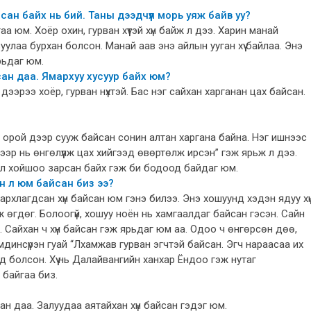
ан байх нь бий. Таны дээдчүүл морь уяж байв уу?
юм. Хоёр охин, гурван хүүтэй хүн байж л дээ. Харин манай
вуулаа бурхан болсон. Манай аав энэ айлын ууган хүү байлаа. Энэ
рьдаг юм.
ьсан даа. Ямархуу хусуур байх юм?
дээрээ хоёр, гурван нүхтэй. Бас нэг сайхан харганан цах байсан.
орой дээр сууж байсан сонин алтан харгана байна. Нэг ишнээс
хээр нь өнгөлүүлж цах хийгээд өвөртөлж ирсэн” гэж ярьж л дээ.
Ах л хойшоо зарсан байх гэж би бодоод байдаг юм.
н л юм байсан биз ээ?
дархлагдсан хүн байсан юм гэнэ билээ. Энэ хошуунд хэдэн ядуу хү
 өгдөг. Болоогүй, хошуу ноён нь хамгаалдаг байсан гэсэн. Сайн
. Сайхан ч хүн байсан гэж ярьдаг юм аа. Одоо ч өнгөрсөн дөө,
амдинсүрэн гуай “Лхамжав гурван эгчтэй байсан. Эгч нараасаа их
өд болсон. Хүү нь Далайвангийн ханхар Ёндоо гэж нутаг
 байгаа биз.
н даа. Залуудаа аятайхан хүн байсан гэдэг юм.