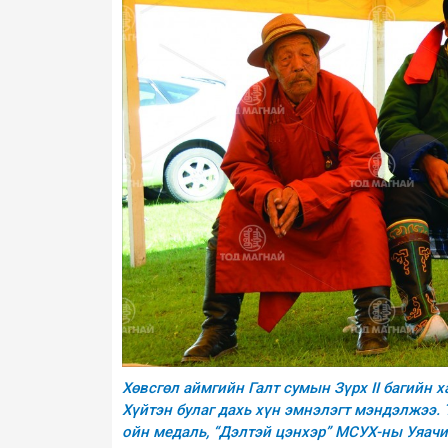
Хөвсгөл аймгийн Галт сумын Зүрх II багийн
Хүйтэн булаг дахь хүн эмнэлэгт мэндэлжээ. 
ойн медаль, “Дэлтэй цэнхэр” МСУХ-ны Уяачи