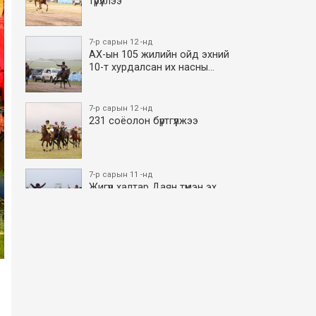
түрүүллээ
7-р сарын 12 -нд
АХ-ын 105 жилийн ойд эхний
10-т хурдалсан их насны…
7-р сарын 12 -нд
231 соёолон бүртгүүлжээ
7-р сарын 11 -нд
Жигүүр халтар Даян түмэн эх
боллоо
7-р сарын 11 -нд
АХ-ын 105 жилийн ойд эхний
10-т хурдалсан азаргану…
7-р сарын 11 -нд