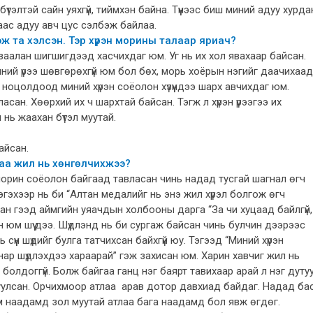
тэлтэй сайн уяхгүй, тиймхэн байна. Түүнээс биш миний адуу хурда
аас адуу авч цус сэлбэж байлаа.
эж та хэлсэн. Тэр хүрэн морины талаар яриач?
заалан шигшигдээд хасчихдаг юм. Уг нь их хол явахаар байсан.
ний үрээ шөвгөрөхгүй юм бол бөх, морь хоёрын нэгийг даачихаад
й ноцолдоод миний хүрэн соёолон хүзүүндээ шарх авчихдаг юм.
сан. Хөөрхий их ч шархтай байсан. Тэгж л хүрэн үрээгээ их
нь жаахан бүтэл муутай.
байсан.
аа жил нь хөнгөлчихжээ?
морин соёолон байгаад тавласан чинь надад тусгай шагнал өгч
Тэгэхээр нь би “Алтан медалийг нь энэ жил хүрэл болгож өгч
дан гээд аймгийн уяачдын холбооны дарга “За чи хуцаад байлгүй,
н юм шүү дээ. Шүдлэнд нь би сургаж байсан чинь булчин дээрээс
сүүн шүдийг булга татчихсан байхгүй юу. Тэгээд “Миний хүрэн
та нар шүдлэхдээ хараарай” гэж захисан юм. Харин хавчиг жил нь
 болдоггүй. Болж байгаа ганц нэг баярт тавихаар арай л нэг дуту
уулсан. Орчихмоор атлаа арав дотор давхиад байдаг. Надад ба
м наадамд зол муутай атлаа бага наадамд бол явж өгдөг.