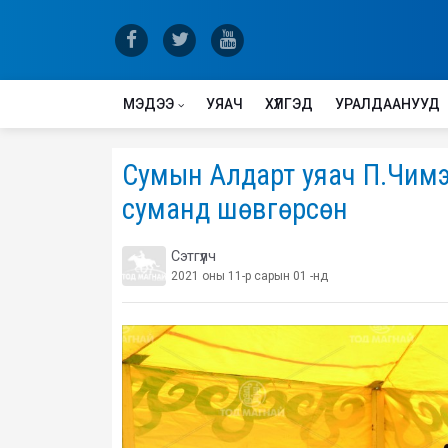
МЭДЭЭ
УЯАЧ
ХҮЛГЭД
УРАЛДААНУУД
Сумын Алдарт уяач П.Чимэ
суманд шөвгөрсөн
Сэтгүүлч
2021 оны 11-р сарын 01 -нд