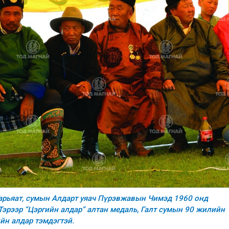
 харьяат, сумын Алдарт уяач Пүрэвжавын Чимэд 1960 онд
Тэрээр “Цэргийн алдар” алтан медаль, Галт сумын 90 жилийн
йн алдар тэмдэгтэй.