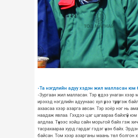
-Та нэгдлийн адуу хэдэн жил малласан юм 
-Зургаан жил малласан. Тэр үедээ унаган хээр м
ирэхэд нэгдлийн адуунаас хул үрээ түрүүлгэж ба
ахаасаа хээр азарга авсан. Тэр хоёр нэг нь аман
наадаж явлаа. Гэхдээ цаг цагаараа байхгүй юм 
алдлаа. Түүнээс хойш сайн морьтой байх гэж хи
тасрахаараа хурд гардаг гэдэг үнэн байх. Эрдэ
байсан. Том хээр азарганы маань төл болгон ху