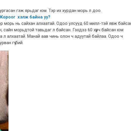
сургасан гэж ярьдаг юм. Тэр их хурдан морь л доо.
 Жороог хэлж байна уу?
ээр морь нь сайхан алхаатай. Одоо улсууд 60 милл-тэй явж байса
йн, сайн морьдтой тавьдаг л байсан. Гэхдээ 60 хүрч байсан юм
а л алхаатай. Манай аав чинь олон ч адуутай байлаа. Одоо ч
рван гүү бий.