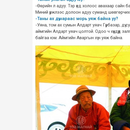
-Өөрийн л адуу. Тэр үед холоос авахаар сайн 
Миний үржлээс долоон адуу суманд шөвгөрчихөж б
-Таны ах дүү нараас морь уяж байна уу?
-Уяна, том ах сумын Алдарт уяач Гүрбазар, дүү 
аймгийн Алдарт уяач цолтой. Одоо ч хүүхдүүд зал
байгаа юм. Аймгийн Аваргын хүү ч уяж байна.