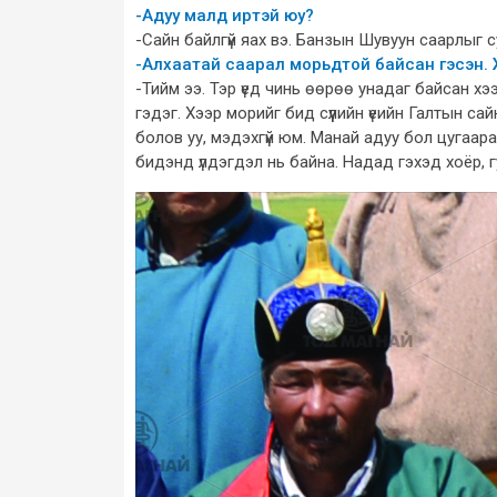
-Адуу малд иртэй юу?
-Сайн байлгүй яах вэ. Банзын Шувуун саарлыг 
-Алхаатай саарал морьдтой байсан гэсэн.
-Тийм ээ. Тэр үед чинь өөрөө унадаг байсан х
гэдэг. Хээр морийг бид сүүлийн үеийн Галтын са
болов уу, мэдэхгүй юм. Манай адуу бол цугаара
бидэнд үлдэгдэл нь байна. Надад гэхэд хоёр, гу