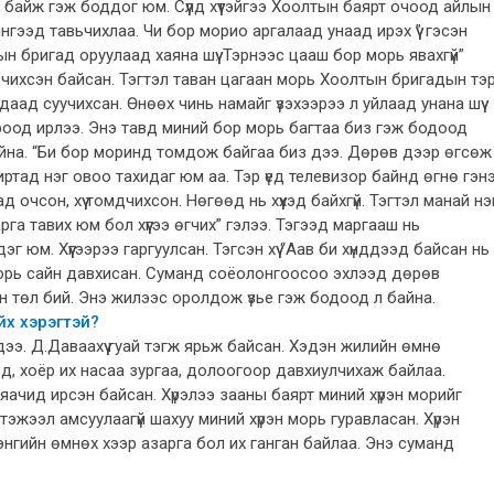
эд байж гэж боддог юм. Сүүлд хүүтэйгээ Хоолтын баярт очоод айлын
о ингээд тавьчихлаа. Чи бор морио аргалаад унаад ирэх үү” гэсэн
н бригад оруулаад хаяна шүү. Тэрнээс цааш бор морь явахгүй”
6 хүрчихсэн байсан. Тэгтэл таван цагаан морь Хоолтын бригадын тэ
даад суучихсан. Өнөөх чинь намайг үзэхээрээ л уйлаад унана шүү
ороод ирлээ. Энэ тавд миний бор морь багтаа биз гэж бодоод
айна. “Би бор моринд томдож байгаа биз дээ. Дөрөв дээр өгсөж
тад нэг овоо тахидаг юм аа. Тэр үед телевизор байнд өгнө гэнэ
 очсон, хүү томдчихсон. Нөгөөд нь хүүхэд байхгүй. Тэгтэл манай нэ
рга тавих юм бол хүүгээ өгчих” гэлээ. Тэгээд маргааш нь
 юм. Хүүгээрээ гаргуулсан. Тэгсэн хүү “Аав би хүнддээд байсан нь
эн морь сайн давхисан. Суманд соёолонгоосоо эхлээд дөрөв
н төл бий. Энэ жилээс оролдож үзье гэж бодоод л байна.
йх хэрэгтэй?
л дээ. Д.Даваахүү гуай тэгж ярьж байсан. Хэдэн жилийн өмнө
эд, хоёр их насаа зургаа, долоогоор давхиулчихаж байлаа.
ачид ирсэн байсан. Хүрэлээ зааны баярт миний хүрэн морийг
тэжээл амсуулаагүй шахуу миний хүрэн морь гуравласан. Хүрэн
үрэнгийн өмнөх хээр азарга бол их ганган байлаа. Энэ суманд