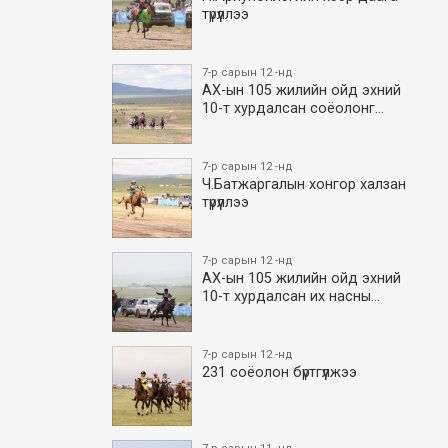
түрүүллээ
7-р сарын 12 -нд
АХ-ын 105 жилийн ойд эхний
10-т хурдалсан соёолонг…
7-р сарын 12 -нд
Ч.Батжаргалын хонгор халзан
түрүүллээ
7-р сарын 12 -нд
АХ-ын 105 жилийн ойд эхний
10-т хурдалсан их насны…
7-р сарын 12 -нд
231 соёолон бүртгүүлжээ