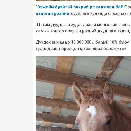
“Ээжийн бүүвэйтэй энхрий үрс амгалан байг”
х
азарган үрээний
дуудлага худалдааг зарлах г
Цахим дуудлага худалдааны монголын анхны
удмын хонгор азарган үрээний дуудлага худал
Дуудах анхны үнэ 10,000,000₮ ба үүний 10% бу
худалдаанд оролцон үнэ хаялцах боломжтой.