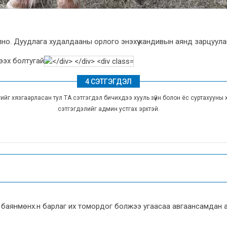
лно. Дуудлага худалдааны орлого энэхүү хандивын аянд зарцуула
ээх болтугай
4 СЭТГЭГДЭЛ
эгийг хязгаарласан тул ТА сэтгэгдэл бичихдээ хууль зүйн болон ёс суртахууны 
сэтгэгдэлийг админ устгах эрхтэй.
баянмөнх.н барлаг их томордог болжээ угаасаа авгаансамдан ал