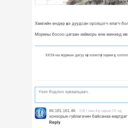
Хамгийн өндөр үнэ дуудсан оролцогч ялагч бо
Морины босоо цагаан хийморь өнө мөнхөд ив
ХХЗХ-ны журмын дагуу зүй зохисгүй зарим үг, хэлл
66.181.161.46
2021 оны 4-р сарын 20 -нд
хонхорын гуйлагачин байсанаа мартдаг 
Reply