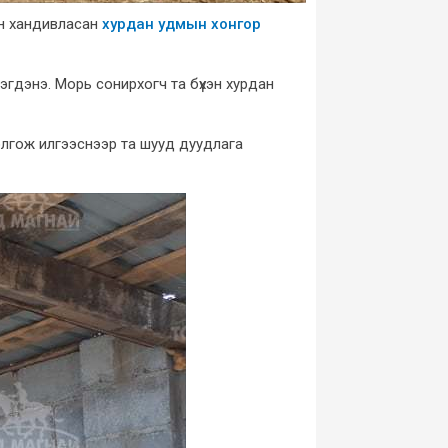
йн хандивласан
хурдан удмын хонгор
эгдэнэ. Морь сонирхогч та бүхэн хурдан
болгож илгээснээр та шууд дуудлага