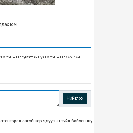
гдах юм.
хэм хэмжээг хүндэтгэнэ үү. Хэм хэмжээг зөрчсөн
Нийтлэх
тангэрэл авгай нар ядуугын туйл байсан шүү