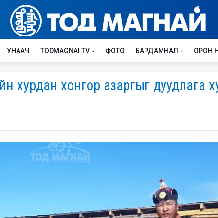
УНААЧ
TODMAGNAI TV
ФОТО
БАРДАМНАЛ
ОРОН 
хийн хурдан хонгор азаргыг дуудлага 