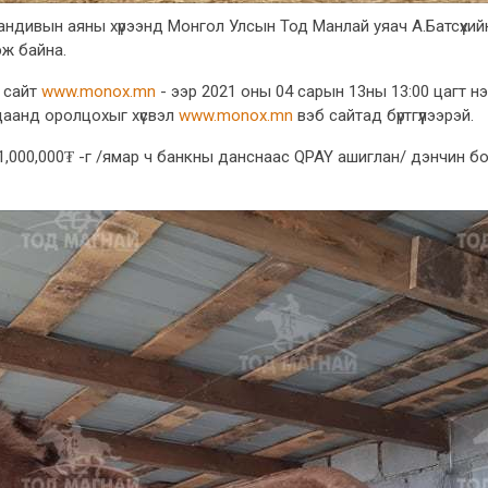
андивын аяны хүрээнд Монгол Улсын Тод Манлай уяач А.Батсүхи
эж байна.
 сайт
www.monox.mn
- ээр 2021 оны 04 сарын 13ны 13:00 цагт нэ
даанд оролцохыг хүсвэл
www.monox.mn
вэб сайтад бүртгүүлээрэй.
юу 1,000,000₮ -г /ямар ч банкны данснаас QPAY ашиглан/ дэнчин 