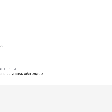
 be
арын 14 -нд
минь ээ уншиж ойлголдоо