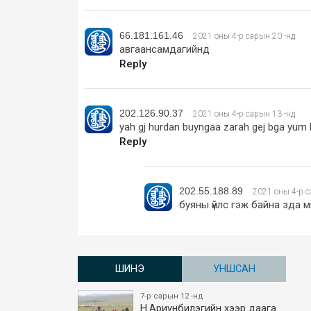
66.181.161.46
2021 оны 4-р сарын 20 -нд
авгаансамдагийнд
Reply
202.126.90.37
2021 оны 4-р сарын 13 -нд
yah gj hurdan buyngaa zarah gej bga yum
Reply
202.55.188.89
2021 оны 4-р с
буяны үйлс гэж байна зда 
ШИНЭ
УНШСАН
7-р сарын 12 -нд
Н.Ариунбилэгийн хээр даага