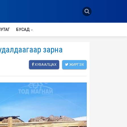
НУТАГ
БУСАД
худалдаагаар зарна
ХУВААЛЦАХ
ЖИРГЭХ