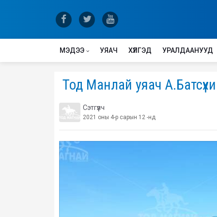
МЭДЭЭ
УЯАЧ
ХҮЛГЭД
УРАЛДААНУУД
​ Тод Манлай уяач А.Батсү
Сэтгүүлч
2021 оны 4-р сарын 12 -нд