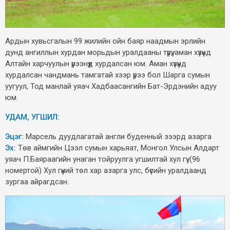
Ардын хувьсгалын 99 жилийн ойн баяр наадмын эрлийн
дунд ангиллын хурдан морьдын уралдааны түрүү, аман хүзүүнд
Алтайн харчуулын үрээнүүд хурдалсан юм. Аман хүзүүнд
хурдалсан чандмань тамгатай хээр үрээ бол Шарга сумын
уугуул, Тод манлай уяач Хадбаасангийн Бат-Эрдэнийн адуу
юм.
УДАМ, УГШИЛ:
Эцэг:
Марсель дуудлагатай англи буденный зээрд азарга
Эх:
Төв аймгийн Цээл сумын харьяат, Монгол Улсын Алдарт
уяач П.Баяраагийн унаган тойруулга угшилтай хул гүү. (96
номертой) Хул гүүний төл хар азарга улс, бүсийн уралдаанд
зургаа айрагдсан.