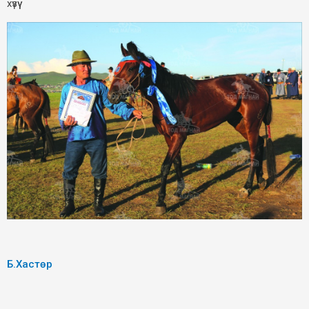
хүзүү
Б.Хастөр