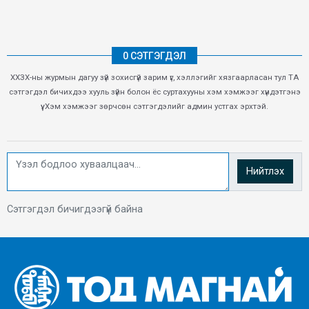
0 СЭТГЭГДЭЛ
ХХЗХ-ны журмын дагуу зүй зохисгүй зарим үг, хэллэгийг хязгаарласан тул ТА
сэтгэгдэл бичихдээ хууль зүйн болон ёс суртахууны хэм хэмжээг хүндэтгэнэ
үү. Хэм хэмжээг зөрчсөн сэтгэгдэлийг админ устгах эрхтэй.
Нийтлэх
Сэтгэгдэл бичигдээгүй байна