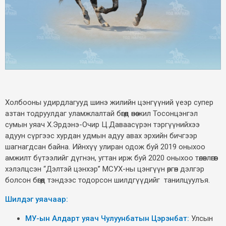
Холбооны удирдлагууд шинэ жилийн цэнгүүний үеэр супер
азтан тодруулдаг уламжлалтай бөгөөд өнөө жил Тосонцэнгэл
сумын уяач Х.Эрдэнэ-Очир Ц.Даваасүрэн тэргүүнийхээ
адуун сүргээс хурдан удмын адуу авах эрхийн бичгээр
шагнагдсан байна. Ийнхүү улиран одож буй 2019 оныхоо
амжилт бүтээлийг дүгнэн, угтан ирж буй 2020 оныхоо төлөвлөгөөг
хэлэлцсэн “Дэлтэй цэнхэр” МСУХ-ны цэнгүүн өргөн дэлгэр
болсон бөгөөд тэндээс тодорсон шилдгүүдийг танилцуулъя.
Шилдэг уяачаар:
МУ-ын Алдарт уяач Чулуунбатын Цэрэнбат:
Улсын