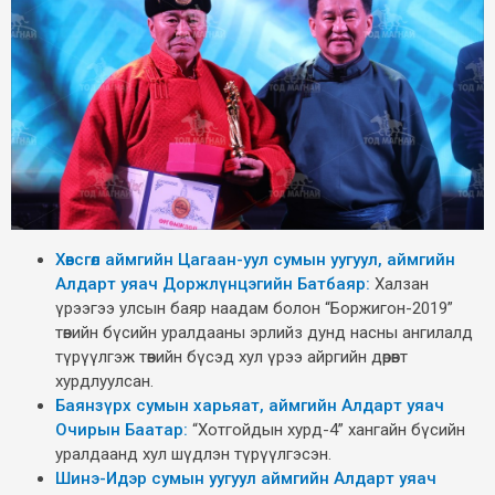
Хөвсгөл аймгийн Цагаан-уул сумын уугуул, аймгийн
Алдарт уяач Доржлүнцэгийн Батбаяр:
Халзан
үрээгээ улсын баяр наадам болон “Боржигон-2019”
төвийн бүсийн уралдааны эрлийз дунд насны ангилалд
түрүүлгэж төвийн бүсэд хул үрээ айргийн дөрөвт
хурдлуулсан.
Баянзүрх сумын харьяат, аймгийн Алдарт уяач
Очирын Баатар:
“Хотгойдын хурд-4” хангайн бүсийн
уралдаанд хул шүдлэн түрүүлгэсэн.
Шинэ-Идэр сумын уугуул аймгийн Алдарт уяач