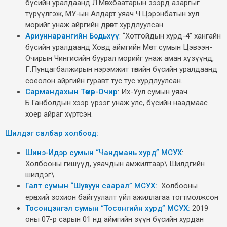
бүсийн уралдаанд Л.Мөнхбаатарын зээрд азаргыг
түрүүлгэж, МУ-ын Алдарт уяач Ч.Цэрэнбатын хул
морийг унаж айргийн дөрөвт хурдлуулсан.
Ариуннарангийн Бодьхүү
: “Хотгойдын хурд-4” хангайн
бүсийн уралдаанд Ховд аймгийн Мөст сумын Цэвээн-
Очирын Чингисийн буурал морийг унаж аман хүзүүнд,
Г.Пунцагбалжирын нэрэмжит төвийн бүсийн уралдаанд
соёолон айргийн гуравт тус тус хурдлуулсан.
Сармандахын Төмөр-Очир
: Их-Уул сумын уяач
Б.Ганболдын хээр үрээг унаж улс, бүсийн наадмаас
хоёр айраг хүртсэн.
Шилдэг салбар холбоод:
Шинэ-Идэр сумын “Чандмань хурд” МСУХ
:
Холбооны гишүүд, уяачдын амжилтаар\ Шилдгийн
шилдэг\
Галт сумын “Шувуун саарал” МСУХ:
Холбооны
ерөнхий зохион байгуулалт үйл ажиллагаа тогтмолжсон
Тосонцэнгэл сумын “Тосонгийн хурд”
МСУХ:
2019
оны 07-р сарын 01 нд аймгийн зүүн бүсийн хурдан