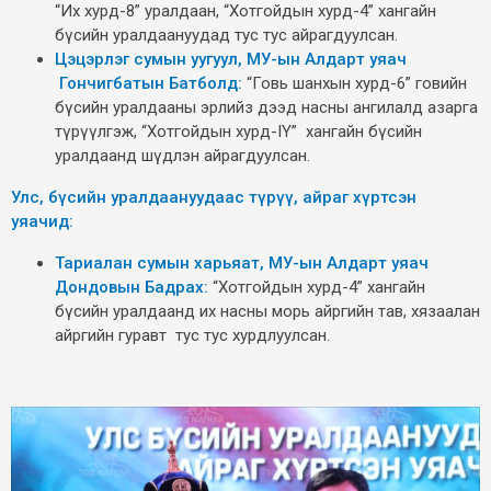
“Их хурд-8” уралдаан, “Хотгойдын хурд-4” хангайн
бүсийн уралдаануудад тус тус айрагдуулсан.
Цэцэрлэг сумын уугуул, МУ-ын Алдарт уяач
Гончигбатын Батболд:
“Говь шанхын хурд-6” говийн
бүсийн уралдааны эрлийз дээд насны ангилалд азарга
түрүүлгэж, “Хотгойдын хурд-IY” хангайн бүсийн
уралдаанд шүдлэн айрагдуулсан.
Улс, бүсийн уралдаануудаас түрүү, айраг хүртсэн
уяачид:
Тариалан сумын харьяат, МУ-ын Алдарт уяач
Дондовын Бадрах:
“Хотгойдын хурд-4” хангайн
бүсийн уралдаанд их насны морь айргийн тав, хязаалан
айргийн гуравт тус тус хурдлуулсан.