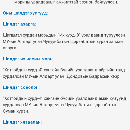
морины уралдааныг амжилттай зохион байгуулсан.
Оны шилдэг хүлгүүд:
Шилдэг азарга:
Шигшмэл хурдан морьдын “Их хурд-8” уралдаанд түрүүлсэн
МУ-ын Алдарт уяач Чулуунбатын Цэрэнбатын хүрэн халзан
азарга.
Шилдэг их насны морь:
“Хотгойдын хурд-4” хангайн бүсийн уралдаанд айргийн тавд
хурдалсан МУ-ын Алдарт уяач Дондовын Бадрахын хээр
Шилдэг соёолон:
“Хотгойдын хурд-4” хангайн бүсийн уралдаанд аман хүзүүнд
хурдалсан МУ-ын Алдарт уяач Чулуунбатын Цэрэнбатын
Суман хүрэн.
Шилдэг хязаалан: