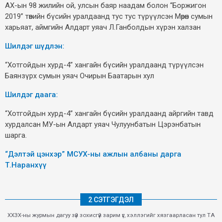
АХ-ын 98 жилийн ой, улсын баяр наадам болон “Боржигон
2019” төвийн бүсийн уралдаанд тус тус түрүүлсэн Мөрөн сумын
харьяат, аймгийн Алдарт уяач Л.Ганболдын хүрэн халзан
Шилдэг шүдлэн:
“Хотгойдын хурд-4” хангайн бүсийн уралдаанд түрүүлсэн
Баянзүрх сумын уяач Очирын Баатарын хул
Шилдэг даага:
“Хотгойдын хурд-4” хангайн бүсийн уралдаанд айргийн тавд
хурдалсан МУ-ын Алдарт уяач Чулуунбатын Цэрэнбатын
шарга.
“Дэлтэй цэнхэр” МСУХ-ны ажлын албаны дарга
Т.Наранхүү
2 СЭТГЭГДЭЛ
ХХЗХ-ны журмын дагуу зүй зохисгүй зарим үг, хэллэгийг хязгаарласан тул ТА