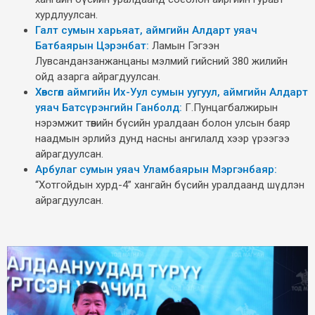
хурдлуулсан.
Галт сумын харьяат, аймгийн Алдарт уяач
Батбаярын Цэрэнбат:
Ламын Гэгээн
Лувсанданзанжанцаны мэлмий гийсний 380 жилийн
ойд азарга айрагдуулсан.
Хөвсгөл аймгийн Их-Уул сумын уугуул, аймгийн Алдарт
уяач Батсүрэнгийн Ганболд:
Г.Пунцагбалжирын
нэрэмжит төвийн бүсийн уралдаан болон улсын баяр
наадмын эрлийз дунд насны ангилалд хээр үрээгээ
айрагдуулсан.
Арбулаг сумын уяач Уламбаярын Мэргэнбаяр:
“Хотгойдын хурд-4” хангайн бүсийн уралдаанд шүдлэн
айрагдуулсан.