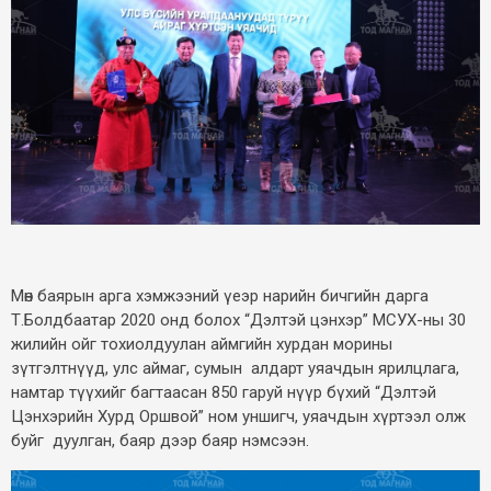
Мөн баярын арга хэмжээний үеэр нарийн бичгийн дарга
Т.Болдбаатар 2020 онд болох “Дэлтэй цэнхэр” МСУХ-ны 30
жилийн ойг тохиолдуулан аймгийн хурдан морины
зүтгэлтнүүд, улс аймаг, сумын алдарт уяачдын ярилцлага,
намтар түүхийг багтаасан 850 гаруй нүүр бүхий “Дэлтэй
Цэнхэрийн Хурд Оршвой” ном уншигч, уяачдын хүртээл олж
буйг дуулган, баяр дээр баяр нэмсээн.