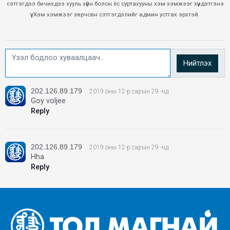
сэтгэгдэл бичихдээ хууль зүйн болон ёс суртахууны хэм хэмжээг хүндэтгэнэ
үү. Хэм хэмжээг зөрчсөн сэтгэгдэлийг админ устгах эрхтэй.
Нийтлэх
202.126.89.179
2019 оны 12-р сарын 29 -нд
Goy voljee
Reply
202.126.89.179
2019 оны 12-р сарын 29 -нд
Hha
Reply