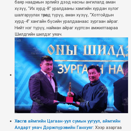
баяр наадмын эрлийз дээд насны ангилалд аман
хүзүү, “Их хурд-8” уралдааны хамгийн хурдан хүлэг
шалгаруулах төрөлд түрүү, аман хүзүү, “Хотгойдын
хурд-4” хангайн бүсийн уралдаанаас зургаан айраг.
Нийт нэг түрүү, найман айраг хүртсэн амжилтаараа
Шилдгийн шилдэг уяач.
Хөвсгөл аймгийн Цагаан-уул сумын уугуул, аймгийн
Алдарт уяач Доржпүрэвийн Ганхуяг:
Хээр азаргаа