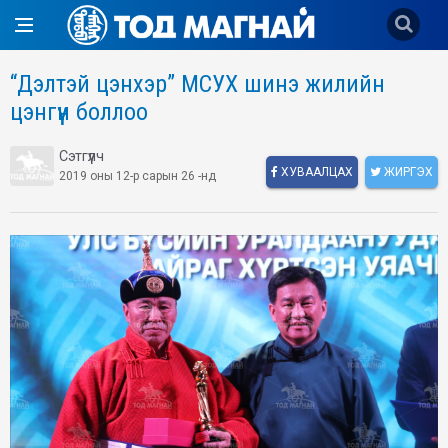
“Дэлтэй цэнхэр” МСУХ шинэ жилийн
цэнгүүн боллоо
Сэтгүүлч
ХУВААЛЦАХ
ЖИРГЭХ
2019 оны 12-р сарын 26 -нд