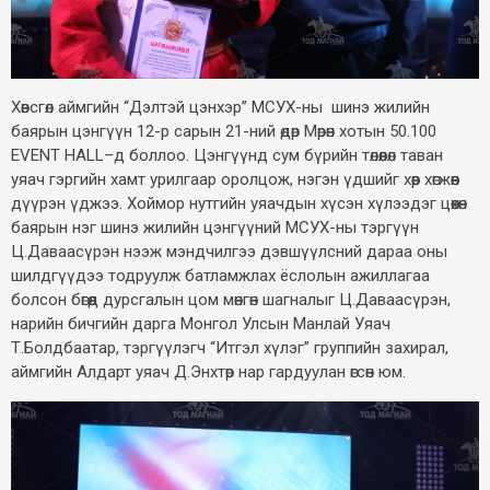
Хөвсгөл аймгийн “Дэлтэй цэнхэр” МСУХ-ны шинэ жилийн
баярын цэнгүүн 12-р сарын 21-ний өдөр Мөрөн хотын 50.100
EVENT HALL–д боллоо. Цэнгүүнд сум бүрийн төлөөлөл таван
уяач гэргийн хамт урилгаар оролцож, нэгэн үдшийг хөөр хөгжөөн
дүүрэн үджээ. Хоймор нутгийн уяачдын хүсэн хүлээдэг цөөхөн
баярын нэг шинэ жилийн цэнгүүний МСУХ-ны тэргүүн
Ц.Даваасүрэн нээж мэндчилгээ дэвшүүлсний дараа оны
шилдгүүдээ тодруулж батламжлах ёслолын ажиллагаа
болсон бөгөөд дурсгалын цом мөнгөн шагналыг Ц.Даваасүрэн,
нарийн бичгийн дарга Монгол Улсын Манлай Уяач
Т.Болдбаатар, тэргүүлэгч “Итгэл хүлэг” группийн захирал,
аймгийн Алдарт уяач Д.Энхтөр нар гардуулан өгсөн юм.