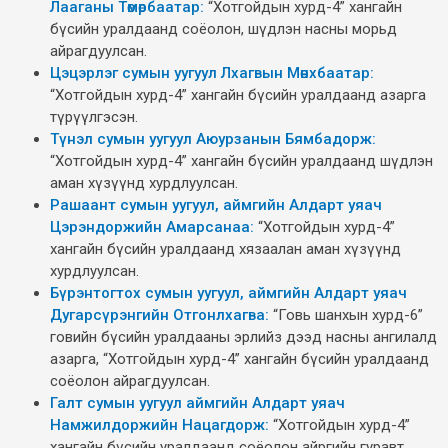
Лааганы Төмөрбаатар:
“Хотгойдын хурд-4” хангайн
бүсийн уралдаанд соёолон, шүдлэн насны морьд
айрагдуулсан.
Цэцэрлэг сумын уугуул Лхагвын Мөнхбаатар:
“Хотгойдын хурд-4” хангайн бүсийн уралдаанд азарга
түрүүлгэсэн.
Түнэл сумын уугуул Аюурзанын Бямбадорж:
“Хотгойдын хурд-4” хангайн бүсийн уралдаанд шүдлэн
аман хүзүүнд хурдлуулсан.
Рашаант сумын уугуул, аймгийн Алдарт уяач
Цэрэндоржийн Амарсанаа:
“Хотгойдын хурд-4”
хангайн бүсийн уралдаанд хязаалан аман хүзүүнд
хурдлуулсан.
Бүрэнтогтох сумын уугуул, аймгийн Алдарт уяач
Дугарсүрэнгийн Отгонлхагва:
“Говь шанхын хурд-6”
говийн бүсийн уралдааны эрлийз дээд насны ангилалд
азарга, “Хотгойдын хурд-4” хангайн бүсийн уралдаанд
соёолон айрагдуулсан.
Галт сумын уугуул аймгийн Алдарт уяач
Намжилдоржийн Нацагдорж:
“Хотгойдын хурд-4”
хангайн бүсийн уралдаанд соёолон айргийн гуравт