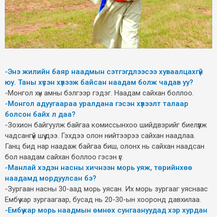
-Энэ жилийн баяр наадмын сэтгэгдлээсээ хуваалцахгүй
юу. Таны хүсэн хүлээж байсан наадам болж чадав уу?
-Монгол хүн амны бэлгээр гэдэг. Наадам сайхан боллоо.
-Монгол адуугаараа уралдана гэсэн хүлээлт талаар
болсон байх л даа?
-Зохион байгуулж байгаа комиссынхоо шийдвэрийг биелүүлж
чадсангүй шүү дээ. Гэхдээ олон нийтээрээ сайхан наадлаа.
Ганц бид нар наадаж байгаа биш, олонх нь сайхан наадсан
бол наадам сайхан боллоо гэсэн үг.
-Манлай хэдэн насны хичнээн морь уяж, төрийнхөө
наадамд мордуулсан бэ?
-Зургаан насны 30-аад морь уясан. Их морь зургааг уяснаас
Ембүү хар зургаагаар, бусад нь 20-30-ын хооронд давхилаа.
-Ембүү хар морь наадмын өмнөх сунгаануудад хэр хурдан