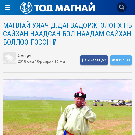
МАНЛАЙ УЯАЧ Д.ДАГВАДОРЖ: ОЛОНХ НЬ
САЙХАН НААДСАН БОЛ НААДАМ САЙХАН
БОЛЛОО ГЭСЭН ҮГ
Сэтгүүлч
ХУВААЛЦАХ
ЖИРГЭХ
2018 оны 10-р сарын 16 -нд