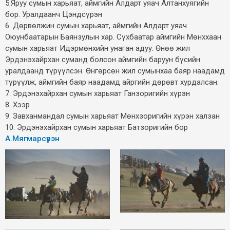
5.Яруу сумын харьяат, аймгийн Алдарт уяач Алтанхуягийн
бор. Уралдаанч Цэндсүрэн
6. Дөрвөлжин сумын харьяат, аймгийн Алдарт уяач
Оюунбаатарын Баянзулын хар. Сүхбаатар аймгийн Мөнххаан
сумын харьяат Идэрмөнхийн унаган адуу. Өнөө жил
Эрдэнэхайрхан суманд болсон аймгийн баруун бүсийн
уралдаанд түрүүлсэн. Өнгөрсөн жил сумынхаа баяр наадамд
түрүүлж, аймгийн баяр наадамд айргийн дөрөвт хурдалсан.
7. Эрдэнэхайрхан сумын харьяат Ганзоригийн хүрэн
8. Хээр
9. Завханмандал сумын харьяат Мөнхзоригийн хүрэн халзан
10. Эрдэнэхайрхан сумын харьяат Батзоригийн бор
А.Мягмарсүрэн