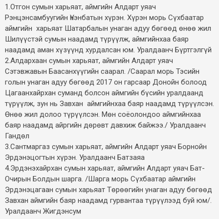
1.Отгон сумын харьяат, аймгийн Алдарт уяач
Рэнцэнсамбуугийн Үнэнбатын хүрэн. Хүрэн морь Сүхбаатар
аймгийн харьяат Шатарбалын унаган адуу бөгөөд өнөө жил
Шилүүстэй сумын наадамд түрүүлж, аймгийнхаа баяр
наадамд аман хүзүүнд хурдалсан юм. Уралдаанч Бүртгэлгүй
2.Алдархаан сумын харьяат, аймгийн Алдарт уяач
Сэтэвжавын Баасанхүүгийн саарал. /Саарал морь Тэсийн
голын унаган адуу бөгөөд 2017 он гарсаар Донойн болоод
Цагаанхайрхан суманд болсон аймгийн бүсийн уралдаанд
түрүүлж, зун нь Завхан аймгийнхаа баяр наадамд түрүүлсэн.
Өнөө жил долоо түрүүлсэн. Мөн соёолондоо аймгийнхаа
баяр наадамд айргийн дөрөвт давхиж байжээ./ Уралдаанч
Гандөл
3.Сантмаргаз сумын харьяат, аймгийн Алдарт уяач Борнойн
Эрдэнэцогтын хүрэн. Уралдаанч Батзаяа
4.Эрдэнэхайрхан сумын харьяат, аймгийн Алдарт уяач Бат-
Очирын Болдын шарга. /Шарга морь Сүхбаатар аймгийн
Эрдэнэцагаан сумын харьяат Төрөөгийн унаган адуу бөгөөд
Завхан аймгийн баяр наадамд гурвантаа түрүүлээд буй юм/.
Уралдаанч Жигдэнсум