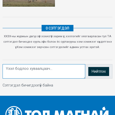
0 СЭТГЭГДЭЛ
ХХЗХ-ны журмын дагуу зүй зохисгүй зарим үг, хэллэгийг хязгаарласан тул ТА
сэтгэгдэл бичихдээ хууль зүйн болон ёс суртахууны хэм хэмжээг хүндэтгэнэ
үү. Хэм хэмжээг зөрчсөн сэтгэгдэлийг админ устгах эрхтэй.
Нийтлэх
Сэтгэгдэл бичигдээгүй байна