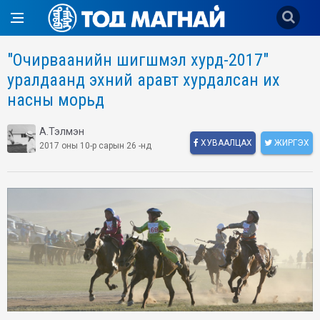
"Очирваанийн шигшмэл хурд-2017"
уралдаанд эхний аравт хурдалсан их
насны морьд
А.Тэлмэн
ХУВААЛЦАХ
ЖИРГЭХ
2017 оны 10-р сарын 26 -нд