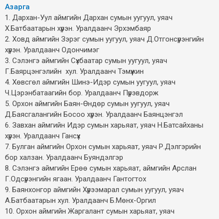
Азарга
1. Дархан-Уул аймгийн Дархан сумын уугуул, уяач
Х.Батбаатарын хүрэн. Уралдаанч Эрхэмбаяр
2. Ховд аймгийн Зэрэг сумын уугуул, уяач Д.Отгонсүрэнгийн
хүрэн. Уралдаанч Одончимэг
3. Сэлэнгэ аймгийн Сүхбаатар сумын уугуул, уяач
Г.Баярцэнгэлийн хул. Уралдаанч Тэмүүжин
4. Хөвсгөл аймгийн Шинэ-Идэр сумын уугуул, уяач
Ч.Цэрэнбатаагийн бор. Уралдаанч Пүрэвдорж
5. Орхон аймгийн Баян-Өндөр сумын уугуул, уяач
Д.Баясгалангийн Босоо хүрэн. Уралдаанч Баянцэнгэл
6. Завхан аймгийн Идэр сумын харьяат, уяач Н.Батсайханы
хүрэн. Уралдаанч Гансүх
7. Булган аймгийн Орхон сумын харьяат, уяач Р.Дэлгэрийн
бор халзан. Уралдаанч Буяндэлгэр
8. Сэлэнгэ аймгийн Ерөө сумын харьяат, аймгийн Арслан
Г.Одсүрэнгийн ягаан. Уралдаанч Гантогтох
9. Баянхонгор аймгийн Хүрээмарал сумын уугуул, уяач
А.Батбаатарын хул. Уралдаанч Б.Мөнх-Оргил
10. Орхон аймгийн Жаргалант сумын харьяат, уяач