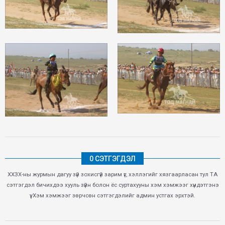
0 СЭТГЭГДЭЛ
ХХЗХ-ны журмын дагуу зүй зохисгүй зарим үг, хэллэгийг хязгаарласан тул ТА
сэтгэгдэл бичихдээ хууль зүйн болон ёс суртахууны хэм хэмжээг хүндэтгэнэ
үү. Хэм хэмжээг зөрчсөн сэтгэгдэлийг админ устгах эрхтэй.