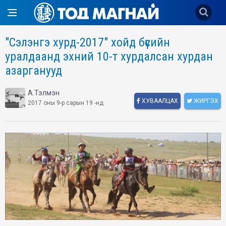
"Сэлэнгэ хурд-2017" хойд бүсийн
уралдаанд эхний 10-т хурдалсан хурдан
азарганууд
А.Тэлмэн
ХУВААЛЦАХ
ЖИРГЭХ
2017 оны 9-р сарын 19 -нд