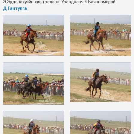
Э.Эрдэнэхүүгийн хүрэн халзан. Уралдаанч Б.Баяннамсрай
Д.Гантулга