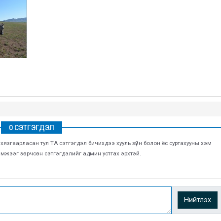
0 СЭТГЭГДЭЛ
г хязгаарласан тул ТА сэтгэгдэл бичихдээ хууль зүйн болон ёс суртахууны хэм
хэмжээг зөрчсөн сэтгэгдэлийг админ устгах эрхтэй.
Нийтлэх