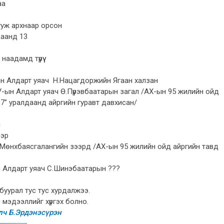
аа
уж архнаар орсон
даанд 13
аадамд түрүү
ийн Алдарт уяач Н.Нацагдоржийн Ягаан халзан
МУ-ын Алдарт уяач Ө.Пүрэвбаатарын загал /АХ-ын 95 жилийн ойд
7” уралдаанд айргийн гуравт давхисан/
н
ээр
 Мөнхбаясгалангийн зээрд /АХ-ын 95 жилийн ойд айргийн тавд
н Алдарт уяач С.Шинэбаатарын ???
 буурал тус тус хурдалжээ.
 мэдээллийг хүргэх болно.
лч Б.Эрдэнэсүрэн