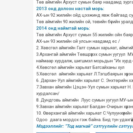
Төв аймгийн Архуст сумын баяр наадамд зург
2013 онд долоон настай морь:
АХ-ын 92 жилийн ойд цээжинд явж байгаад су
Төв аймгийн 90 жилийн ой, төвийн бүсийн урал
2014 онд наймтай морь:
Төв аймгийн Архуст сумын 55 жилийн ойн баяр н
АХ-ын 93 жилийн ой улсын наадамд ес /
2. Хөвсгөл аймгийн Галт сумын харьяат, аймг
3.Архангай аймгийн Төвшрүүлэх сумын уугуул 
наймаар хурдалж, шигшмэл морьдын “Их хурд-
4.Хөвсгөл аймгийн харьяат Батсайханы хул
5.Хөвсгөл аймгийн харьяат Л.Тэгшбаярын хүрэ
6. Дархан-Уул аймгийн харьяат С. Энхтөрийн х
7.Завхан аймгийн Цэцэн-Уул сумын харьяат Н.
хурдалсан/
8. Дундговь аймгийн Луус сумын уугуул МУ-ы
9.Завхан аймгийн харьяат Балдан-Очирын хүрэн
10. Өвөрхангай аймгийн харьяат С.Чулуунхүүгийн
Одоо даага мордох гэж байна. Бид тун удахгүй
Мэдээллийг: “Тод магнай” сэтгүүлийн сэтгүү