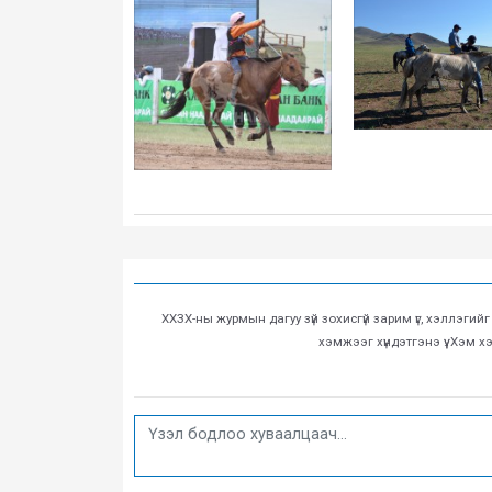
ХХЗХ-ны журмын дагуу зүй зохисгүй зарим үг, хэллэгий
хэмжээг хүндэтгэнэ үү. Хэм 