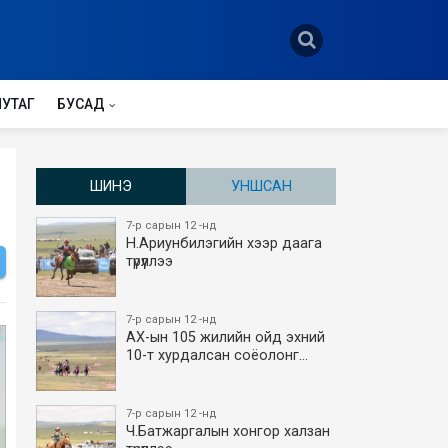
НУТАГ
БУСАД
ШИНЭ
УНШСАН
7-р сарын 12 -нд
Н.Ариунбилэгийн хээр даага
түрүүллээ
7-р сарын 12 -нд
АХ-ын 105 жилийн ойд эхний
10-т хурдалсан соёолонг…
7-р сарын 12 -нд
Ч.Батжаргалын хонгор халзан