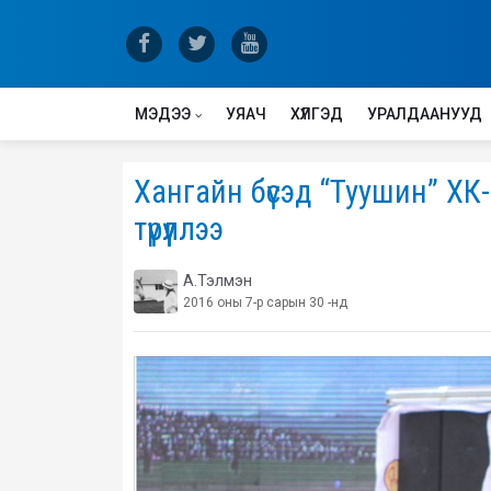
МЭДЭЭ
УЯАЧ
ХҮЛГЭД
УРАЛДААНУУД
Хангайн бүсэд “Туушин” ХК
түрүүллээ
А.Тэлмэн
2016 оны 7-р сарын 30 -нд