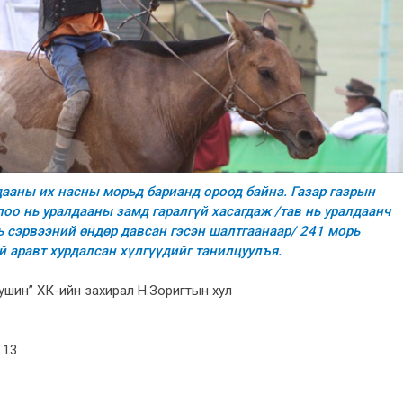
дааны их насны морьд барианд ороод байна. Газар газрын
оо нь уралдааны замд гаралгүй хасагдаж /тав нь уралдаанч
ь сэрвээний өндөр давсан гэсэн шалтгаанаар/ 241 морь
й аравт хурдалсан хүлгүүдийг танилцуулъя.
уушин” ХК-ийн захирал Н.Зоригтын хул
 13