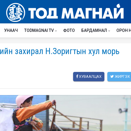
УНААЧ
TODMAGNAI TV
ФОТО
БАРДАМНАЛ
ОРОН 
-ийн захирал Н.Зоригтын хул морь
ХУВААЛЦАХ
ЖИРГЭХ