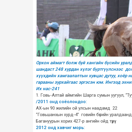
Орхон аймагт болж буй хангайн бүсийн урал
шандаст 248 хурдан хүлэг бүртгүүлснээс дол
хүүхдийн хамгаалалтын хувцас дутуу, хоёр н
гарааны зурхайгаас эргэсэн юм. Ингээд эхни
Их нас-241
1. Говь-Алтай аймгийн Шарга сумын уугуул, “Т
/2011 онд соёолондоо:
АХ-ын 90 жилийн ой улсын наадамд 22
“Говьшанхын хурд-4” говийн бүсийн уралдаанд
Багануурын хорих 427-р ангийн ойд түрүү
2012 онд хавчиг морь: