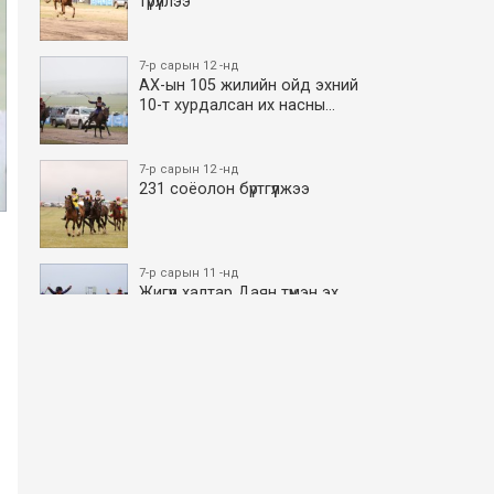
түрүүллээ
7-р сарын 12 -нд
АХ-ын 105 жилийн ойд эхний
10-т хурдалсан их насны…
7-р сарын 12 -нд
231 соёолон бүртгүүлжээ
7-р сарын 11 -нд
Жигүүр халтар Даян түмэн эх
боллоо
7-р сарын 11 -нд
АХ-ын 105 жилийн ойд эхний
10-т хурдалсан азаргану…
7-р сарын 11 -нд