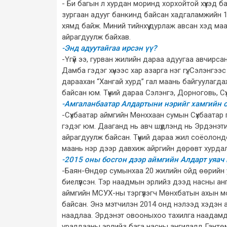
- Би багын л хурдан моринд хорхойтой хүүхэд 
зургаан адууг банкинд байсан хадгаламжийн 1,
хямд байж. Миний тийнхүү дурлаж авсан хэд маан
айрагдуулж байхав.
-Энд адуутайгаа ирсэн үү?
-Үгүй ээ, гурван жилийн дараа адуугаа авчирс
Дамба гэдэг хүнээс хар азарга нэг гүү, Сэлэнгэ
дараахан “Хангай хурд” гал маань байгуулагдаж
байсан юм. Түүний дараа Сэлэнгэ, Дорноговь, С
-Амгаланбаатар Алдартыни нэрийг хамгийн о
-Сүхбаатар аймгийн Мөнххаан сумын Сүхбаатар г
гэдэг юм. Дааганд нь авч шүдлэнд нь Эрдэнэ
айрагдуулж байсан. Түүний дараа жил соёолон
маань нэр дээр давхиж айргийн дөрөвт хурдал
-2015 оны босгон дээр аймгийн Алдарт уяач
-Баян-Өндөр сумынхаа 20 жилийн ойд өөрийн ун
биелүүлсэн. Тэр наадмын эрлийз дээд насны а
аймгийн МСУХ-ны тэргүүлэгч Мөнхбатын ахын мо
байсан. Энэ мэтчилэн 2014 онд нэлээд хэдэн айра
наадлаа. Эрдэнэт овооныхоо тахилга наадамд 
уралдааны эрлийз бага насны ангилалд Гантө