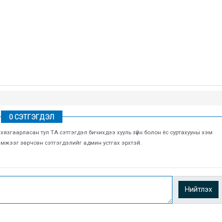
0 СЭТГЭГДЭЛ
г хязгаарласан тул ТА сэтгэгдэл бичихдээ хууль зүйн болон ёс суртахууны хэм
хэмжээг зөрчсөн сэтгэгдэлийг админ устгах эрхтэй.
Нийтлэх