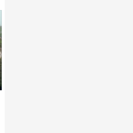
7-р сарын 10 -нд
Гарааны зурхай руу 180
хязаалан хөдөллөө
7-р сарын 10 -нд
Хүйн долоон худагийн эргэн
тойронд
7-р сарын 10 -нд
МУ-ын Манлай уяач
Б.Сүхбаатар: Хэмжилтэнд
сэтгэл х…
7-р сарын 10 -нд
АХ-ын 105 жилийн ойд 242
хязаалан бүртгүүлжээ
2026 оны 2-р сарын 11 -нд
Айл хэсье, адуу харъя-
Г.Хадбаатар