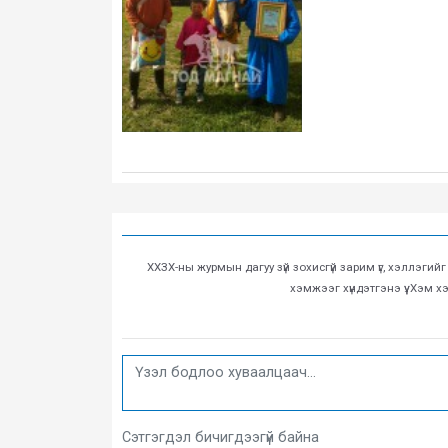
ХХЗХ-ны журмын дагуу зүй зохисгүй зарим үг, хэллэгий
хэмжээг хүндэтгэнэ үү. Хэм 
Сэтгэгдэл бичигдээгүй байна