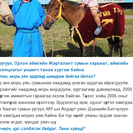
уугуул, Орхон аймгийн Жаргалант сумын харьяат, аймгийн
рилцлагыг уншигч танаа хүргэж байна.
улан, морь уях эрдэмд шамдаж байгаа билээ?
 анх морь уян, сумынхаа наадамд унаган адуугаа айрагдуулж
вөрхангай/ наадамд морь мордуулж, зургаагаар давхиулаад, 2000
үлгэж амжилтын гараагаа эхэлж байсан. Түүнээс хойш 2006 оныг
танпүрэв ахынхаа хүсэлтээр Эрдэнэтэд ирж, одоог хүртэл хамтдаа
н Хангал сумын уугуул, МУ-ын Алдарт уяач Доржийн Батчулуун
эл хамтдаа морио уяж байна. Би тэр хүнийг уяаны эрдэм заасан
элж өгдөг, мундаг уяач шүү.
чирч, цус сэлбэсэн байдаг. Таны хувьд?