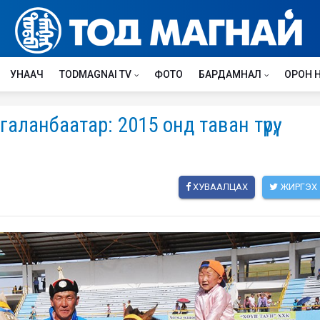
УНААЧ
TODMAGNAI TV
ФОТО
БАРДАМНАЛ
ОРОН 
ланбаатар: 2015 онд таван түрүү,
ХУВААЛЦАХ
ЖИРГЭХ