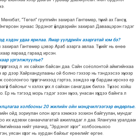
ээ.
Мөнхбат, “Төгөл” группийн захирал Гантөмөр, түүний ах Гансүх,
 Өнгөрсөн зунаас Эрдэнэт үйлдвэрийн захирал Даваацэрэн гэдэг
эд хэдэн удаа ярилаа. Ямар үүлдрийн азаргатай юм бэ?
йн захирал Гантөмөр цэвэр Араб азарга авлаа. Түүнийг нь өнөө
захаар яараад гараад ирсэн.
жаар үргэлжлүүлье?
рүүлгэхэд л их сайхан байсан даа. Сайн соёолонтой аймгийнхаа
 ар дээр Хайрхандулааны ой болно гэхээр нь тэндээсээ хүнээр
соёолонгоо түрүүлгэчихээд гэртээ, ээждээ нүүр бардам ирснээ ер
агүй байсныг ч хэлэх үү их л сайхан санагдаж билээ. Түүнээс хойш
о. Ер нь тэгээд морь гэдэг эзэн хүнээ, унасан хүүхдээ байнга л
Ярилцлагаа холбооны 20 жилийн ойн мэндчилгээгээр өндөрлье.
лийн ойд зориулан олон арга хэмжээ зохион байгуулан, мундаг
оо их идэвхи санаачлагатай ажилладаг л даа. Ялангуяа уралдаа
аймгийнхаа нийт уяачид, “Эрдэнэт хүлэг” холбооныхоо
эн, уясан хүлэг нь хурдан байхыг ерөөлийг өргөе.