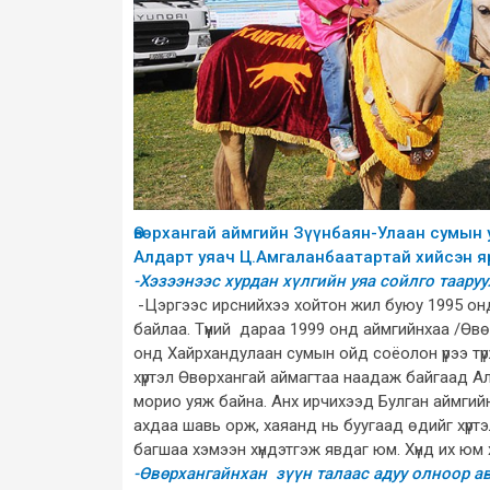
Өвөрхангай аймгийн Зүүнбаян-Улаан сумын 
Алдарт уяач Ц.Амгаланбаатартай хийсэн я
-Хэзээнээс хурдан хүлгийн уяа сойлго таару
-Цэргээс ирснийхээ хойтон жил буюу 1995 онд
байлаа. Түүний дараа 1999 онд аймгийнхаа /Ө
онд Хайрхандулаан сумын ойд соёолон үрээ түрү
хүртэл Өвөрхангай аймагтаа наадаж байгаад Ал
морио уяж байна. Анх ирчихээд Булган аймгий
ахдаа шавь орж, хаяанд нь буугаад өдийг хүрт
багшаа хэмээн хүндэтгэж явдаг юм. Хүнд их юм х
-Өвөрхангайнхан зүүн талаас адуу олноор ав