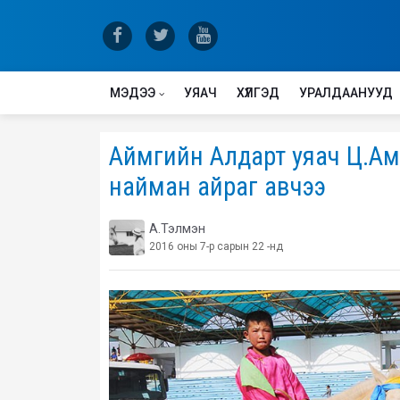
МЭДЭЭ
УЯАЧ
ХҮЛГЭД
УРАЛДААНУУД
Аймгийн Алдарт уяач Ц.Амга
найман айраг авчээ
А.Тэлмэн
2016 оны 7-р сарын 22 -нд