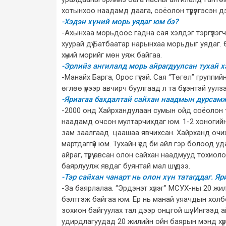
хотынхоо наадамд даага, соёолон түрүүлгэсэн д
-Хэдэн хүний морь уядаг юм бэ?
-Ахынхаа морьдоос гадна сая хэлдэг тэргүүлэгч 
хуурай дүү Батбаатар нарынхаа морьдыг уядаг.
хүний морийг мөн уяж байгаа.
-Эрлийз ангилалд морь айрагдуулсан тухай х
-Манайх Барга, Орос гүүтэй. Сая “Төгөл” группи
өглөө үүрээр авчирч буулгаад л та бүхэнтэй уул
-Яриагаа бахдалтай сайхан наадмын дурсам
-2000 онд Хайрхандулаан сумын ойд соёолон тү
наадамд очсон мултарчихдаг юм. 1-2 хоногийн
зам заалгаад цаашаа явчихсан. Хайрханд очиж 
мартдаггүй юм. Тухайн үед би айл гэр болоод уда
айраг, түрүү авсан олон сайхан наадмууд тохиоло
баярлуулж явдаг буянтай мал шүү дээ.
-Тэр сайхан чанарт нь олон хүн татагддаг. 
-За баярлалаа. “Эрдэнэт хүлэг” МСУХ-ны 20 жи
бэлтгэж байгаа юм. Ер нь манай уяачдын холб
зохион байгуулах тал дээр онцгой шүү. Ингээд 
удирдлагуудад 20 жилийн ойн баярын мэнд хүрг