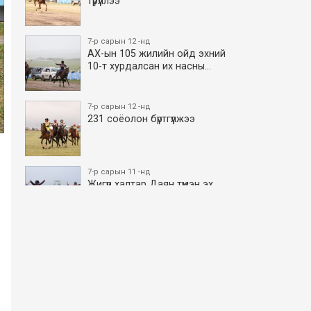
түрүүллээ
7-р сарын 12 -нд
АХ-ын 105 жилийн ойд эхний
10-т хурдалсан их насны…
7-р сарын 12 -нд
231 соёолон бүртгүүлжээ
7-р сарын 11 -нд
Жигүүр халтар Даян түмэн эх
боллоо
7-р сарын 11 -нд
АХ-ын 105 жилийн ойд эхний
10-т хурдалсан азаргану…
7-р сарын 11 -нд