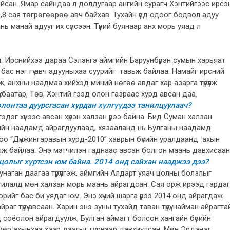
байсан. Ямар сайндаа л долдугаар ангийн сурагч Хэнтийгээс ирсэ
8 сая төгрөгөөрөө авч байхав. Тухайн үед одоог бодвол адуу
ь манай адууг их сүлсээн. Түүний буянаар анх морь уяад л
ан. Ирснийхээ дараа Сэлэнгэ аймгийн Баруунбүрэн сумын харьяат
эс бас нэг гүү авч адууныхаа суурийг тавьж байлаа. Намайг ирсний
, анхны наадмаа хийхэд миний нөгөө авдаг хар азарга түрүүлж
үхбаатар, Төв, Хэнтий гээд олон газраас хурд авсан даа.
лонтаа дуурсгасан хурдан хүлгүүдээ танилцуулаач?
эдэг хүнээс авсан хүрэн халзан үрээ байна. Бид Суман халзан
тийн наадамд айрагдуулаад, хязааланд нь Булганы наадамд
доо “Дүнжингаравын хурд-2010” хаврын бүсийн уралдаанд ахын
ж байлаа. Энэ мэтчилэн гаднаас авсан болгон маань давхисаан
 цолыг хүртсэн юм байна. 2014 онд сайхан нааджээ дээ?
аган даагаа түрүүлгэж, аймгийн Алдарт уяач цолны болзлыг
нгилалд мөн халзан морь маань айрагдсан. Сая орж ирээд гардаг
рийг бас би уядаг юм. Энэ хүний шарга үрээ 2014 онд айрагдаж
г түрүү авсаан. Харин энэ зуны тухайд таван түрүү, найман айрагта
соёолон айрагдуулж, Булган аймагт болсон хангайн бүсийн
мөр ахынхаа хээр даагыг гурваар давхиулсан. Мөн Эрдэнэт