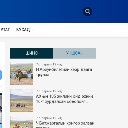
НУТАГ
БУСАД
ШИНЭ
УНШСАН
7-р сарын 12 -нд
Н.Ариунбилэгийн хээр даага
түрүүллээ
7-р сарын 12 -нд
АХ-ын 105 жилийн ойд эхний
10-т хурдалсан соёолонг…
7-р сарын 12 -нд
Ч.Батжаргалын хонгор халзан