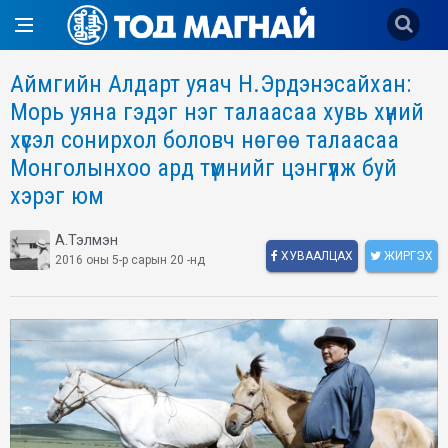
Аймгийн Алдарт уяач Н.Эрдэнэсайхан:
Морь уяна гэдэг нэг талаасаа хувь хүний
хүсэл сонирхол боловч нөгөө талаасаа
Монголынхоо ард түмнийг цэнгүүлж буй
хэрэг юм
А.Тэлмэн
ХУВААЛЦАХ
ЖИРГЭХ
2016 оны 5-р сарын 20 -нд