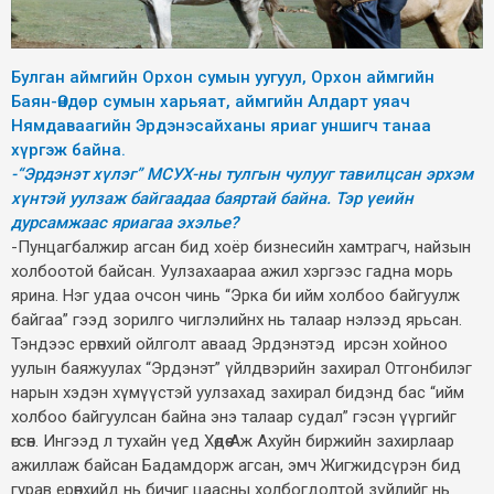
Булган аймгийн Орхон сумын уугуул, Орхон аймгийн
Баян-Өндөр сумын харьяат, аймгийн Алдарт уяач
Нямдаваагийн Эрдэнэсайханы яриаг уншигч танаа
хүргэж байна.
-“Эрдэнэт хүлэг” МСУХ-ны тулгын чулууг тавилцсан эрхэм
хүнтэй уулзаж байгаадаа баяртай байна. Тэр үеийн
дурсамжаас яриагаа эхэлье?
-Пунцагбалжир агсан бид хоёр бизнесийн хамтрагч, найзын
холбоотой байсан. Уулзахаараа ажил хэргээс гадна морь
ярина. Нэг удаа очсон чинь “Эрка би ийм холбоо байгуулж
байгаа” гээд зорилго чиглэлийнх нь талаар нэлээд ярьсан.
Тэндээс ерөнхий ойлголт аваад Эрдэнэтэд ирсэн хойноо
уулын баяжуулах “Эрдэнэт” үйлдвэрийн захирал Отгонбилэг
нарын хэдэн хүмүүстэй уулзахад захирал бидэнд бас “ийм
холбоо байгуулсан байна энэ талаар судал” гэсэн үүргийг
өгсөн. Ингээд л тухайн үед Хөдөө Аж Ахуйн биржийн захирлаар
ажиллаж байсан Бадамдорж агсан, эмч Жигжидсүрэн бид
гурав ерөнхийд нь бичиг цаасны холбогдолтой зүйлийг нь