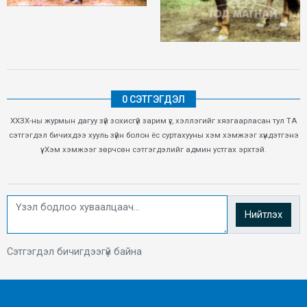
0 СЭТГЭГДЭЛ
ХХЗХ-ны журмын дагуу зүй зохисгүй зарим үг, хэллэгийг хязгаарласан тул ТА
сэтгэгдэл бичихдээ хууль зүйн болон ёс суртахууны хэм хэмжээг хүндэтгэнэ
үү. Хэм хэмжээг зөрчсөн сэтгэгдэлийг админ устгах эрхтэй.
Нийтлэх
Сэтгэгдэл бичигдээгүй байна