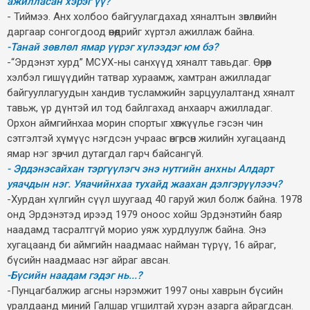
ажилласан хэрэг үү?
- Тиймээ. Анх холбоо байгуулагдахад хяналтын зөвлөлийн
даргаар сонгогдоод өнөөдрийг хүртэл ажиллаж байна.
-Танай зөвлөл ямар үүрэг хүлээдэг юм бэ?
-“Эрдэнэт хурд” МСУХ-ны санхүүд хяналт тавьдаг. Өөрөөр
хэлбэл гишүүдийн татвар хураамж, хамтран ажилладаг
байгууллагуудын хандив тусламжийн зарцуулалтанд хяналт
тавьж, үр дүнтэй ил тод байлгахад анхаарч ажилладаг.
Орхон аймгийнхаа морин спортыг хөгжүүлье гэсэн чин
сэтгэлтэй хүмүүс нэгдсэн учраас өнгөрсөн жилийн хугацаанд
ямар нэг зөрчил дутагдал гарч байсангүй.
- Эрдэнэсайхан тэргүүлэгч энэ нутгийн анхны Алдарт
уяачдын нэг. Уяачийнхаа тухайд жаахан дэлгэрүүлээч?
-Хурдан хүлгийн сүүл шуугаад 40 гаруй жил болж байна. 1978
онд Эрдэнэтэд ирээд 1979 оноос хойш Эрдэнэтийн баяр
наадамд тасралтгүй морио уяж хурдлуулж байна. Энэ
хугацаанд би аймгийн наадмаас найман түрүү, 16 айраг,
бүсийн наадмаас нэг айраг авсан.
-Бүсийн наадам гэдэг нь...?
-Пунцагбалжир агсны нэрэмжит 1997 оны хаврын бүсийн
уралдаанд миний Галшар угшилтай хүрэн азарга айрагдсан.