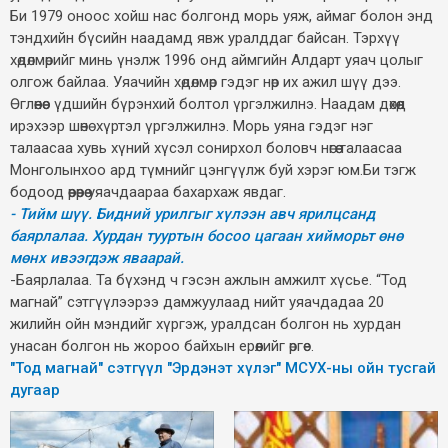
Би 1979 оноос хойш нас болгонд морь уяж, аймаг болон энд
тэндхийн бүсийн наадамд явж уралддаг байсан. Тэрхүү
хөдөлмөрийг минь үнэлж 1996 онд аймгийн Алдарт уяач цолыг
олгож байлаа. Уяачийн хөдөлмөр гэдэг нөр их ажил шүү дээ.
Өглөөнөөс үдшийн бүрэнхий болтол үргэлжилнэ. Наадам дөхөөд
ирэхээр шөнө хүртэл үргэлжилнэ. Морь уяна гэдэг нэг
талаасаа хувь хүний хүсэл сонирхол боловч нөгөө талаасаа
Монголынхоо ард түмнийг цэнгүүлж буй хэрэг юм.Би тэгж
бодоод өөрөөрөө уяачдаараа бахархаж явдаг.
- Тийм шүү. Бидний урилгыг хүлээн авч ярилцсанд
баярлалаа. Хурдан тууртын босоо цагаан хийморьт өнө
мөнх ивээгдэж яваарай.
-Баярлалаа. Та бүхэнд ч гэсэн ажлын амжилт хүсье. “Тод
магнай” сэтгүүлээрээ дамжуулаад нийт уяачдадаа 20
жилийн ойн мэндийг хүргэж, уралдсан болгон нь хурдан
унасан болгон нь жороо байхын ерөөлийг өргөе.
"Тод магнай" сэтгүүл "Эрдэнэт хүлэг" МСУХ-ны ойн тусгай
дугаар