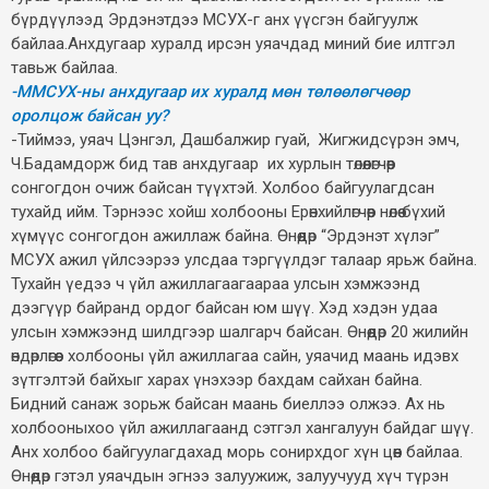
бүрдүүлээд Эрдэнэтдээ МСУХ-г анх үүсгэн байгуулж
байлаа.Анхдугаар хуралд ирсэн уяачдад миний бие илтгэл
тавьж байлаа.
-ММСУХ-ны анхдугаар их хуралд мөн төлөөлөгчөөр
оролцож байсан уу?
-Тиймээ, уяач Цэнгэл, Дашбалжир гуай, Жигжидсүрэн эмч,
Ч.Бадамдорж бид тав анхдугаар их хурлын төлөөлөгчөөр
сонгогдон очиж байсан түүхтэй. Холбоо байгуулагдсан
тухайд ийм. Тэрнээс хойш холбооны Ерөнхийлөгчөөр нөлөө бүхий
хүмүүс сонгогдон ажиллаж байна. Өнөөдөр “Эрдэнэт хүлэг”
МСУХ ажил үйлсээрээ улсдаа тэргүүлдэг талаар ярьж байна.
Тухайн үедээ ч үйл ажиллагаагаараа улсын хэмжээнд
дээгүүр байранд ордог байсан юм шүү. Хэд хэдэн удаа
улсын хэмжээнд шилдгээр шалгарч байсан. Өнөөдөр 20 жилийн
өндөрлөгөөс холбооны үйл ажиллагаа сайн, уяачид маань идэвх
зүтгэлтэй байхыг харах үнэхээр бахдам сайхан байна.
Бидний санаж зорьж байсан маань биеллээ олжээ. Ах нь
холбооныхоо үйл ажиллагаанд сэтгэл хангалуун байдаг шүү.
Анх холбоо байгуулагдахад морь сонирхдог хүн цөөн байлаа.
Өнөөдөр гэтэл уяачдын эгнээ залуужиж, залуучууд хүч түрэн