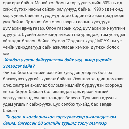
орж ирж байна. Манай холбооны тэргүүлэгчдийн 80% нь ид
хийж бүтээх насны сайхан залуучууд байна. 1990 хэдэн онд
морь унаж байсан хүүхдүүд одоо бидэнтэй зэрэгцээд морь
уяж байна. Эрдэнэт бол олон газрын аавын хүүхдүүд
цугласан өвөрмөц газар. Олон газрын хурд цугласан энэ нутгийн
адуу улс, бүсийн хэмжээнд амжилттай уралдаж, том уяачдыг
айлгадаг болсон байна. Үүгээр “Эрдэнэт хурд” МСУХ-ны үе
үеийн удирдлагууд сайн ажилласан хэмээн дүгнэж болох
юм.
-Холбоо үүсгэн байгуулагдаж байх үед ямар үүргийг
хүлээдэг байв?
-Би холбоогоо эдийн засгийн хувьд хөл дээр нь босгох
бэхжүүлэх үүргийг хүлээж байсан. Эхэндээ хандив дэмжлэг
олж, хамтран ажиллах боломж нөхцлийг бүрдүүлэн хооронд
нь холбодог байсан бол яваандаа орж ирсэн мөнгөний
зарцуулалтанд хяналт тавьдаг болсон. Түүнчлэн адууны
удам угшлыг сайжруулж, цус сэлбэх тухайд бас зөвлөдөг
байсан.
- Та одоо ч холбооныхоо тэргүүлэгчээр ажилладаг юм
байна. Өнгөрсөн 20 жилийн туршид тэргүүлэгчээр