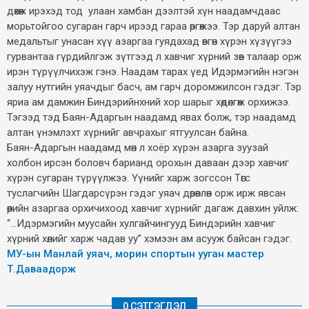
дөхөж ирэхэд тод улаан хамбан дээлтэй хүн наадамчдаас
морьтойгоо сугаран гарч ирээд гараа өргөжээ. Тэр даруй алтан
медальтыг унасан хүү азаргаа гуядахад өвгөн хүрэн хүзүүгээ
гурвантаа гүрдийлгэж зүтгээд л хавчиг хүрний зөв талаар орж
ирэн түрүүлчихэж гэнэ. Наадам тарах үед Идэрмэгийн нэгэн
залуу нутгийн уяачдыг басч, ам гарч доромжилсон гэдэг. Тэр
яриа ам дамжин Биндэрийнхний хор шарыг хөдөлгөж орхижээ.
Тэгээд тэд Баян-Адаргын наадамд явах болж, тэр наадамд
алтан үнэмлэхт хүрнийг авчрахыг ятгуулсан байна.
Баян-Адаргын наадамд мөн л хоёр хүрэн азарга зуузай
холбон ирсэн боловч барианд орохын даваан дээр хавчиг
хүрэн сугаран түрүүлжээ. Үүнийг харж зогссон Төгс
туслагчийн Шагдарсүрэн гэдэг уяач дөрөвлөн орж ирж явсан
өөрийн азаргаа орхичихоод хавчиг хүрнийг дагаж давхин уйлж:
“...Идэрмэгийн муусайн хулгайчингууд Биндэрийн хавчиг
хүрний хөлийг харж чадав уу” хэмээн ам асууж байсан гэдэг.
МУ-ын Манлай уяач, морин спортын ууган мастер
Т.Даваадорж
0 СЭТГЭГДЭЛ