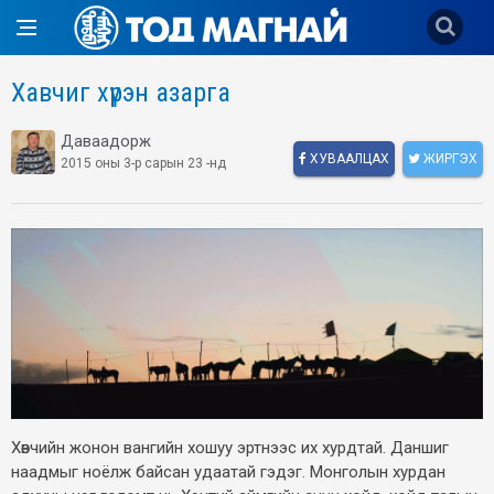
Хавчиг хүрэн азарга
Даваадорж
ХУВААЛЦАХ
ЖИРГЭХ
2015 оны 3-р сарын 23 -нд
Хөвчийн жонон вангийн хошуу эртнээс их хурдтай. Даншиг
наадмыг ноёлж байсан удаатай гэдэг. Монголын хурдан