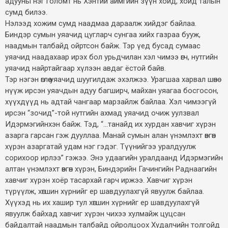
адууны нэг голомт нь Хэнтий аймгийн зүүн хойд, хойд талын
сумд билээ.
Нэлээд хожим сумд наадмаа дараалж хийдэг байлаа.
Биндэр сумын уяачид цугларч сунгаа хийх газраа бууж,
наадмын талбайд ойртсон байж. Тэр үед бусад сумаас
уяачид наадахаар ирэх бол урьдчилан хэл чимээ өгч, нутгийн
уяачид найртайгаар хүлээн авдаг ёстой байв.
Тэр нэгэн өглөө уяачид шуугилдаж эхэлжээ. Урагшаа харвал шөнө
нүүж ирсэн уяачдын адуу багширч, майхан уяагаа босгосон,
хүүхдүүд нь адтай чангаар марзайлж байлаа. Хэл чимээгүй
ирсэн “зочид”-той нутгийн ахмад уяачид очиж уулзвал
Идэрмэгийнхэн байж. Тэд, “...танайд их хурдан хавчиг хүрэн
азарга гарсан гэж дууллаа. Манай сумын алан үнэмлэхт өвгөн
хүрэн азаргатай удам нэг гэдэг. Түүнийгээ уралдуулж
сорихоор ирлээ” гэжээ. Энэ удаагийн уралдаанд Идэрмэгийн
алтан үнэмлэхт өвгөн хүрэн, Биндэрийн Гачингийн Раднаагийн
хавчиг хүрэн хоёр тасархай гарч иржээ. Хавчиг хүрэн
түрүүлж, хөгшин хүрнийг ер шавдуулахгүй явуулж байлаа.
Хүүхэд нь их хашир тул хөгшин хүрнийг ер шавдуулахгүй
явуулж байхад хавчиг хүрэн чихээ хулмайж цуцсан
байдалтай наадмын талбайд ойролцоох Худалчийн толгойд