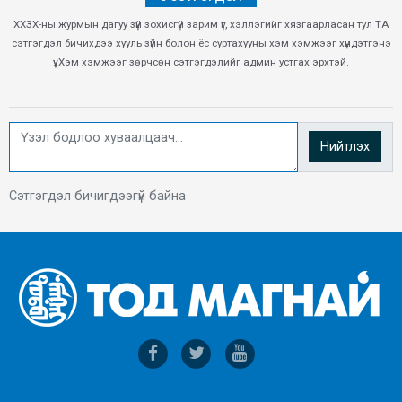
ХХЗХ-ны журмын дагуу зүй зохисгүй зарим үг, хэллэгийг хязгаарласан тул ТА
сэтгэгдэл бичихдээ хууль зүйн болон ёс суртахууны хэм хэмжээг хүндэтгэнэ
үү. Хэм хэмжээг зөрчсөн сэтгэгдэлийг админ устгах эрхтэй.
Нийтлэх
Сэтгэгдэл бичигдээгүй байна