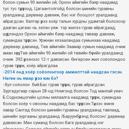
болон сумын 90 жилийн ой, Орхон аймгийн баяр наадамд
тус тус түрүүлээд, Цагаантолгойд болсон шинийн гуравны
уралдаанд дөрвөөр давхиж, бас нэг бооцоот уралдаанд
айрагдсан. Халтар үрээ хоёр талын хурдны удамтай болохоор
дааган цагаас нь эхлэн уяж тэр жилээ гурав айрагдаад,
шүдлэндээ Орхон аймгийн баяр наадамд таваар давхиж,
сумандаа түрүүлсэн. Уржнан хязааландаа сумынхаа наадамд
дөрвөөр давхиад, Төв аймгийн Заамар сумын наадамд очиж
аман хүзүү, Төв аймгийн 90 жилийн ой төвийн бүсийн уралдаанд
очиж 392 үрээнээс 12-т давхисан. Өнгөрсөн жил соёолондоо
гурав түрүүлж, хоёр айрагдлаа.
-2014 онд хоёр соёолонгоор амжилттай наадсан гэсэн.
Нөгөө нь ямар үрээ юм бэ?
-Хул соёолон бий.Бас гурав түрүүлж, гурав айрагдсан.
Зургадугаар сарын 28-нд Номгонд болсон Тод манлай уяач
Б.Содномцогийн цолны мялаалга наадамд түрүүлж, сумандаа
болсон хоёр ч овооны наадамд бас түрүүлсэн.Түүнээс өмнө
хавар Сантад болсон шинийн гуравны уралдаанд тавлаад,
шинийн зургааны уралдаанд /Баруунбүрэнд болсон/ дөрвөөр
давхисан. Мөн суманд болсон бага уралдаанд нэг