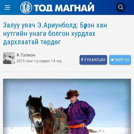
Залуу уяач Э.Ариунболд: Бүрэн хан
нутгийн унага болгон хурдлах
дархлаатай төрдөг
А.Тэлмэн
ХУВААЛЦАХ
ЖИРГЭХ
2015 оны 1-р сарын 14 -нд