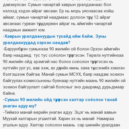
давхиулсан. Сумын чанартай хаврын уралдаанаас бол
нэлээд хэдэн айраг авсаан. Ер нь морь уяснаасаа хойш
аймаг, сумын чанартай наадмаас долоон түрүү, 12 айраг
авсанаас гурван түрүү, дөрвөн айраг нь аймгийн чанартай
наадмын амжилт юм.
-Хаврын уралдаануудын тухайд ийм байж. Зуны
уралдаануудад хэрхэн наадав?
-Баруунбүрэн сумынхаа 90 жилийн ой болон Орхон аймгийн
баяр наадамд тус тус соёолон түрүүлгэсэн. Төрөлх нутгийнхаа
90 жилийн ойд эрэмгий нас болох соёолон түрүүлгэсэн нь
нутгийн уул ус, аав ээж, ах дүүсийн минь заяа түшсэнийх хэмээн
бэлгэшээж байгаа. Манай сумын МСУХ, баяр наадам зохион
байгуулах комиссынхны буянаар нутгийн маань 90 жилийн ой
зохион байгуулалт сайтай болсныг энэ дашрамд дурьдмаар
байна.
-Сумын 90 жилийн ойд түрүүлсэн халтар соёолон танай
унаган адуу юу?
-Тиймээ манай өөрийн унаган адуу. Эцэг нь манай аавын
Муухай халтарын угшилтай. Харин эх нь манай Намираа
угшлын адуу. Халтар соёолон маань сар шинийн уралдаан