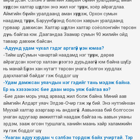
айрагдсан. Сэлэнгэ аймгийн хаврын бүсийн уралдаанд аман
хүзүүдсэн халтар шүдлэн энэ жил нэг түрүүлж, хоёр айрагдлаа.
Аймгийн бүсийн уралдаанд аман хүзүүдэж, Орхон сумын
наадамд түрүүлж, Баруунбүрэнд болсон хаврын уралдаанд
гурваар давхисан. Халтар шүдлэн халтар соёолонгийн төрсөн
дүү нь байгаа юм. Даагандаа Заамар сумын 90 жилийн ойд
таваар давхиж байсан.
-Адуунд удам чухал гэдэг аргагүй үнэн юмаа?
-Тийм шүү. Сумын чанартай наадамд нэг түрүүлж, дөрөв
айрагдсан хонгор халзан үрээгээ дурьдаагүй юм байна шүү. Ер
нь манай Бүрэн хан нутагт төрсөн унага болгон хурдлах
дархлаатай байдаг гэж боддог шүү.
-Удам дамжсан уяачдын нэг гэдийг тань мэдэж байна.
Ер нь хэзээнээс бие даан морь уяж байгаа вэ?
-Бие даан морь уяад арваад жил болж байна. Миний аав
аймгийн Алдарт уяач Элдэв-Очир гэж хүн бий. Энэ нутгийнхан
Муухай халтар азаргаар нь андахгүй. Аавынхаа бий болгосон
унаган адуугаар амжилттай наадаж байгаа нь аавын уяаны
эрдэм, зааж өгсөн туршлага, ханийн маань хайр халамжийн
хүч гэж боддог шүү.
-Унаган адуу хурдан ч сэлбэн тордож байх учиртай. Тэр