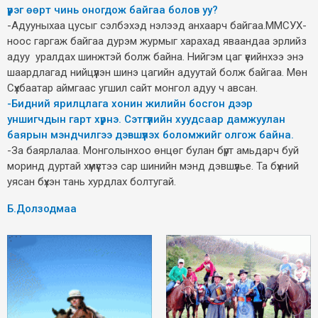
үүрэг өөрт чинь оногдож байгаа болов уу?
-Адууныхаа цусыг сэлбэхэд нэлээд анхаарч байгаа.ММСУХ-
ноос гаргаж байгаа дурэм журмыг харахад яваандаа эрлийз
адуу уралдах шинжтэй болж байна. Нийгэм цаг үеийнхээ энэ
шаардлагад нийцүүлэн шинэ цагийн адуутай болж байгаа. Мөн
Сүхбаатар аймгаас угшил сайт монгол адуу ч авсан.
-Бидний ярилцлага хонин жилийн босгон дээр
уншигчдын гарт хүрнэ. Сэтгүүлийн хуудсаар дамжуулан
баярын мэндчилгээ дэвшүүлэх боломжийг олгож байна.
-За баярлалаа. Монголынхоо өнцөг булан бүрт амьдарч буй
моринд дуртай хүмүүстээ сар шинийн мэнд дэвшүүлье. Та бүхний
уясан бүхэн тань хурдлах болтугай.
Б.Долзодмаа