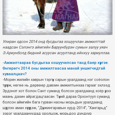
Улиран одсон 2014 онд бусдыгаа хошуучлан амжилттай
наадсан Сэлэнгэ аймгийн Баруунбүрэн сумын залуу уяач
Э.Ариунболд бидний асуусан асуултанд ийнхүү хариуллаа.
-Амжилтаараа бусдыгаа хошуучилсан танд баяр хүргэе.
Өнгөрөгч 2014 оны амжилтаасаа манай уншигчидтай
хуваалцаач?
-Морин жилийн хаврын тэргүүн сарын уралдаанд нэг соёолон
түрүүлж, нөгөө нь дөрвөөр давхин амжилтынхаа гарааг эхлээд
Эрдэнэт хот болон Сант суманд болсон уралдаанд хоёр үрээ
маань дахин айрагдацгаасан. Түүний дараа Орхонтуул суманд
болсон аймгийн бага гурван насны морьдын уралдаанд
шүдлэн аман хүзүүдэж, “Дүнжингаравын хурд-2014“, “Хангарьд”
зэрэг уралдаануудад оролцож, морьдоо дундуур