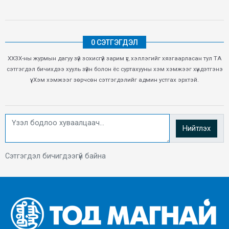
0 СЭТГЭГДЭЛ
ХХЗХ-ны журмын дагуу зүй зохисгүй зарим үг, хэллэгийг хязгаарласан тул ТА
сэтгэгдэл бичихдээ хууль зүйн болон ёс суртахууны хэм хэмжээг хүндэтгэнэ
үү. Хэм хэмжээг зөрчсөн сэтгэгдэлийг админ устгах эрхтэй.
Нийтлэх
Сэтгэгдэл бичигдээгүй байна