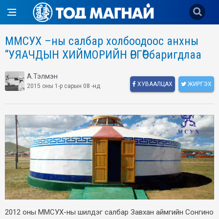
ММСУХ –ны салбар холбоодоос анхны
“УЯАЧДЫН ХИЙМОРИЙН ӨРГӨӨ” баригдлаа
А.Тэлмэн
ХУВААЛЦАХ
ЖИРГЭХ
2015 оны 1-р сарын 08 -нд
2012 оны ММСУХ-ны шилдэг салбар Завхан аймгийн Сонгино