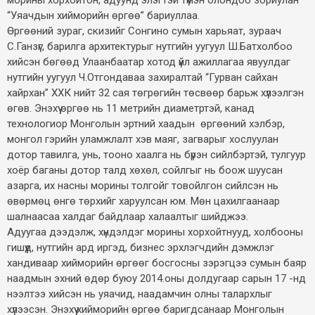
“Уяачдын хийморийн өргөө” бариуллаа.
Өргөөний зураг, скизийг Сонгино сумын харьяат, зураач
С.Ганзүг, барилга архитектурыг нутгийн уугуул Ш.Батхолбоо
хийсэн бөгөөд Улаанбаатар хотод үйл ажиллагаа явуулдаг
нутгийн уугуул Ч.Отгондаваа захиралтай “Гурван сайхан
хайрхан” ХХК нийт 32 сая төгрөгийн төсвөөр барьж хүлээлгэн
өгөв. Энэхүү өргөө нь 11 метрийн диаметртэй, канад
технологиор Монголын эртний хаадын өргөөний хэлбэр,
монгол гэрийн уламжлалт хэв маяг, загварыг хослуулан
дотор тавилга, унь, тооно хаалга нь бүрэн сийлбэртэй, тулгуур
хоёр баганы дотор талд хөхөл, сойлгыг нь боож шуусан
азарга, их насны морины толгойг товойлгон сийлсэн нь
өвөрмөц өнгө төрхийг харуулсан юм. Мөн цахилгаанаар
шалнаасаа халдаг байдлаар халаалтыг шийджээ.
Адуугаа дээдэлж, хүндэлдэг морины хорхойтнууд, холбооны
гишүүд, нутгийн ард иргэд, бизнес эрхлэгчдийн дэмжлэг
хандиваар хийморийн өргөөг босгосны зэрэгцээ сумын баяр
наадмын эхний өдөр буюу 2014.оны долдугаар сарын 17 -нд
нээлтээ хийсэн нь уяачид, наадамчин олны талархлыг
хүлээсэн. Энэхүү хийморийн өргөө баригдсанаар Монголын