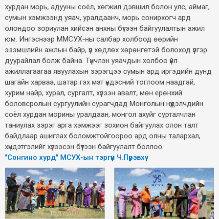
хурдан морь, адууны соёл, хөгжил дэвшил болон улс, аймаг,
сумын хэмжээнд уяач, уралдаанч, морь сонирхогч ард
олондоо зориулан хийсэн анхны бүтээн байгуулалтын ажил
юм. Ингэснээр ММСУХ-ны салбар холбоод өөрийн
эзэмшлийн ажлын байр, үл хөдлөх хөрөнгөтэй болоход үлгэр
дуурайлал болж байна. Түүнчлэн уяачдын холбоо үйл
ажиллагаагаа явуулахын зэрэгцээ сумын ард иргэдийн дунд
шагайн харваа, шатар гэх мэт үндэсний тоглоом наадгай,
хурим найр, хурал, сургалт, хүлээн авалт, мөн ерөнхий
боловсролын сургуулийн сурагчдад Монголын нүүдэлчдийн
соёл хурдан морины уралдаан, монгол ахуйг сурталчлан
таниулах зэрэг арга хэмжээг зохион байгуулах олон талт
байдлаар ашиглах боломжтойгоороо ард олны талархал,
хүндэтгэлийг хүлээсэн бүтээн байгуулалт боллоо.
"Сонгино хурд" МСУХ-ын тэргүүн Ч.Пүрэвхүү