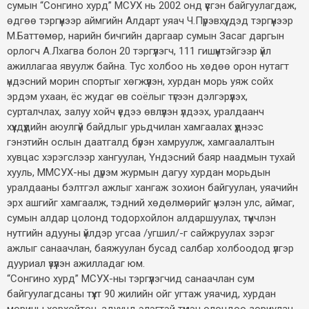
сумын “Сонгино хурд” МСУХ нь 2002 онд үүсгэн байгуулагдаж,
өдгөө тэргүүнээр аймгийн Алдарт уяач Ч.Пүрэвхүү, дэд тэргүүнээр
М.Баттөмөр, нарийн бичгийн даргаар сумын Засаг даргын
орлогч А.Лхагва болон 20 тэргүүлэгч, 111 гишүүнтэйгээр үйл
ажиллагаа явуулж байна. Тус холбоо нь хөдөө орон нутагт
үндэсний морин спортыг хөгжүүлэн, хурдан морь уяж сойх
эрдэм ухаан, ёс жудаг өв соёлыг түгээн дэлгэрүүлэх,
сурталчлах, залуу хойч үедээ өвлүүлэн үлдээх, уралдаанч
хүүхдүүдийн аюулгүй байдлыг урьдчилан хамгаалах үүднээс
гэнэтийн ослын даатгалд бүрэн хамруулж, хамгаалалтын
хувцас хэрэгслээр хангуулан, Үндэсний баяр наадмын тухай
хууль, ММСУХ-ны дүрэм журмын дагуу хурдан морьдын
уралдааны бэлтгэл ажлыг хангаж зохион байгуулан, уяачийн
эрх ашгийг хамгаалж, тэдний хөдөлмөрийг үнэлэн улс, аймаг,
сумын алдар цолонд тодорхойлон алдаршуулах, түүнчлэн
нутгийн адууны үйлдэр угсаа /угшил/-г сайжруулах зэрэг
ажлыг санаачлан, баяжуулан бусад салбар холбоодод үлгэр
дууриал үзүүлэн ажилладаг юм.
“Сонгино хурд” МСУХ-ны тэргүүлэгчид санаачлан сум
байгуулагдсаны түүхт 90 жилийн ойг угтаж уяачид, хурдан
морины хорхойтон, адуунд элэгтэй түмэн олондоо зориулан