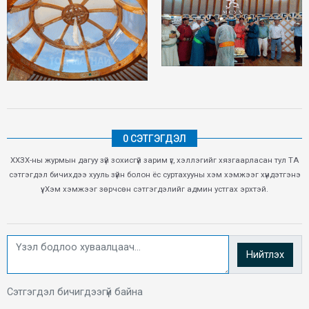
0 СЭТГЭГДЭЛ
ХХЗХ-ны журмын дагуу зүй зохисгүй зарим үг, хэллэгийг хязгаарласан тул ТА
сэтгэгдэл бичихдээ хууль зүйн болон ёс суртахууны хэм хэмжээг хүндэтгэнэ
үү. Хэм хэмжээг зөрчсөн сэтгэгдэлийг админ устгах эрхтэй.
Нийтлэх
Сэтгэгдэл бичигдээгүй байна